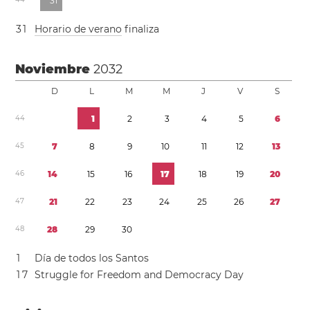
3
1
3
1
Horario de verano
finaliza
Noviembre
2032
D
L
M
M
J
V
S
4
4
1
2
3
4
5
6
4
5
7
8
9
1
0
1
1
1
2
1
3
4
6
1
4
1
5
1
6
1
7
1
8
1
9
2
0
4
7
2
1
2
2
2
3
2
4
2
5
2
6
2
7
4
8
2
8
2
9
3
0
1
Día de todos los Santos
1
7
Struggle for Freedom and Democracy Day