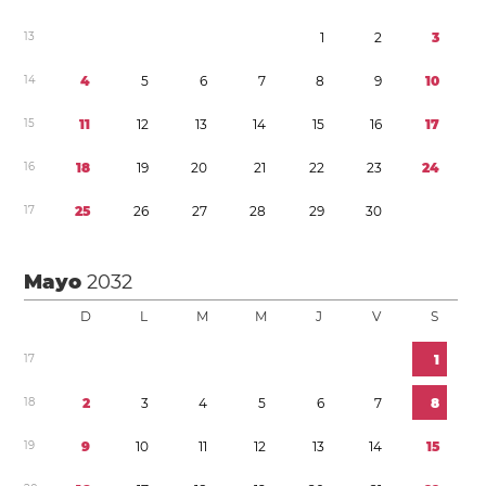
1
3
1
2
3
1
4
4
5
6
7
8
9
1
0
1
5
1
1
1
2
1
3
1
4
1
5
1
6
1
7
1
6
1
8
1
9
2
0
2
1
2
2
2
3
2
4
1
7
2
5
2
6
2
7
2
8
2
9
3
0
Mayo
2032
D
L
M
M
J
V
S
1
7
1
1
8
2
3
4
5
6
7
8
1
9
9
1
0
1
1
1
2
1
3
1
4
1
5