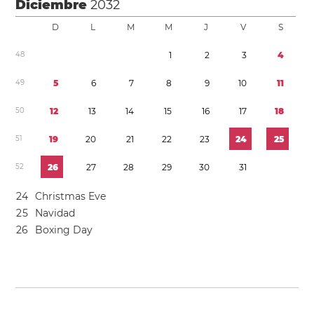
Diciembre
2032
D
L
M
M
J
V
S
4
8
1
2
3
4
4
9
5
6
7
8
9
1
0
1
1
5
0
1
2
1
3
1
4
1
5
1
6
1
7
1
8
5
1
1
9
2
0
2
1
2
2
2
3
2
4
2
5
5
2
2
6
2
7
2
8
2
9
3
0
3
1
2
4
Christmas Eve
2
5
Navidad
2
6
Boxing Day