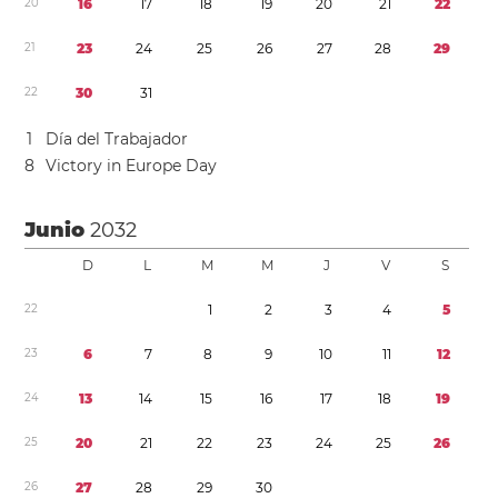
2
0
1
6
1
7
1
8
1
9
2
0
2
1
2
2
2
1
2
3
2
4
2
5
2
6
2
7
2
8
2
9
2
2
3
0
3
1
1
Día del Trabajador
8
Victory in Europe Day
Junio
2032
D
L
M
M
J
V
S
2
2
1
2
3
4
5
2
3
6
7
8
9
1
0
1
1
1
2
2
4
1
3
1
4
1
5
1
6
1
7
1
8
1
9
2
5
2
0
2
1
2
2
2
3
2
4
2
5
2
6
2
6
2
7
2
8
2
9
3
0