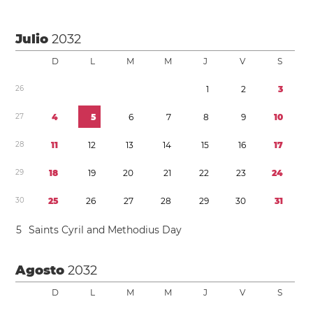
Julio
2032
D
L
M
M
J
V
S
2
6
1
2
3
2
7
4
5
6
7
8
9
1
0
2
8
1
1
1
2
1
3
1
4
1
5
1
6
1
7
2
9
1
8
1
9
2
0
2
1
2
2
2
3
2
4
3
0
2
5
2
6
2
7
2
8
2
9
3
0
3
1
5
Saints Cyril and Methodius Day
Agosto
2032
D
L
M
M
J
V
S