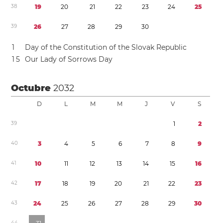
3
8
1
9
2
0
2
1
2
2
2
3
2
4
2
5
3
9
2
6
2
7
2
8
2
9
3
0
1
Day of the Constitution of the Slovak Republic
1
5
Our Lady of Sorrows Day
Octubre
2032
D
L
M
M
J
V
S
3
9
1
2
4
0
3
4
5
6
7
8
9
4
1
1
0
1
1
1
2
1
3
1
4
1
5
1
6
4
2
1
7
1
8
1
9
2
0
2
1
2
2
2
3
4
3
2
4
2
5
2
6
2
7
2
8
2
9
3
0
4
4