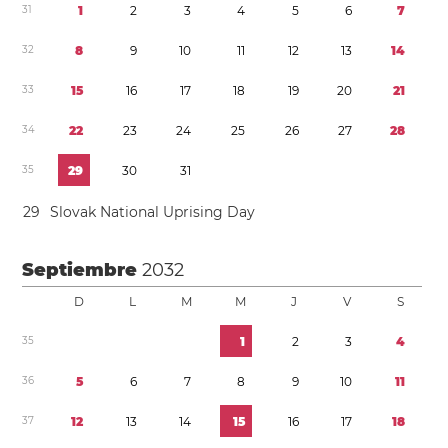
3
1
1
2
3
4
5
6
7
3
2
8
9
1
0
1
1
1
2
1
3
1
4
3
3
1
5
1
6
1
7
1
8
1
9
2
0
2
1
3
4
2
2
2
3
2
4
2
5
2
6
2
7
2
8
3
5
2
9
3
0
3
1
2
9
Slovak National Uprising Day
Septiembre
2032
D
L
M
M
J
V
S
3
5
1
2
3
4
3
6
5
6
7
8
9
1
0
1
1
3
7
1
2
1
3
1
4
1
5
1
6
1
7
1
8