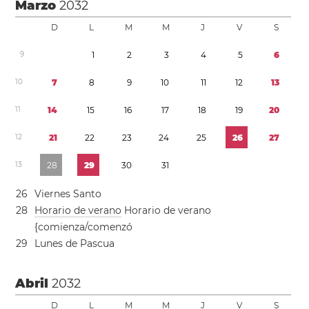
Marzo
2032
D
L
M
M
J
V
S
9
1
2
3
4
5
6
1
0
7
8
9
1
0
1
1
1
2
1
3
1
1
1
4
1
5
1
6
1
7
1
8
1
9
2
0
1
2
2
1
2
2
2
3
2
4
2
5
2
6
2
7
1
3
2
8
2
9
3
0
3
1
2
6
Viernes Santo
2
8
Horario de verano
Horario de verano
{comienza/comenzó
2
9
Lunes de Pascua
Abril
2032
D
L
M
M
J
V
S