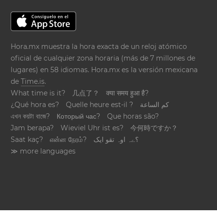
Hora.mx muestra la hora exacta de un reloj atómico
oficial de cualquier zona horaria (más de 7 millones de
lugares) en 58 idiomas. Hora.mx es la versión mexicana
de
Time.is
.
What time is it?
几点了？
क्या समय हुआ है?
¿Qué hora es?
Quelle heure est-il ?
كم الساعة
এখন কয়টা বাজে?
Который час?
Que horas são?
Jam berapa?
Wieviel Uhr ist es?
今何時ですか？
Saat kaç?
என்ன நேரம்?
؟ےہ اوہ تقو ایک
≫ more languages