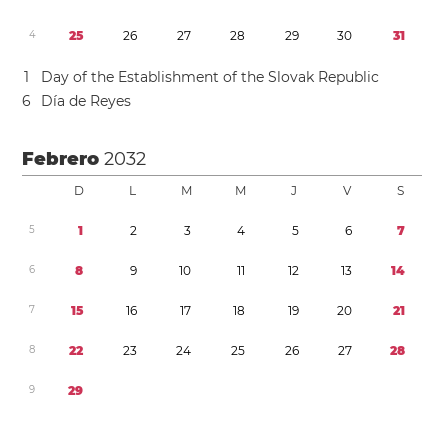
4
2
5
2
6
2
7
2
8
2
9
3
0
3
1
1
Day of the Establishment of the Slovak Republic
6
Día de Reyes
Febrero
2032
D
L
M
M
J
V
S
5
1
2
3
4
5
6
7
6
8
9
1
0
1
1
1
2
1
3
1
4
7
1
5
1
6
1
7
1
8
1
9
2
0
2
1
8
2
2
2
3
2
4
2
5
2
6
2
7
2
8
9
2
9