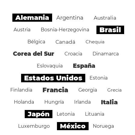
Alemania
Argentina
Australia
Brasil
Austria
Bosnia-Herzegovina
Bélgica
Canadá
Chequia
Corea del Sur
Croacia
Dinamarca
España
Eslovaquia
Estados Unidos
Estonia
Francia
Finlandia
Georgia
Grecia
Italia
Holanda
Hungría
Irlanda
Japón
Letonia
Lituania
México
Luxemburgo
Noruega