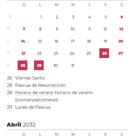
D
L
M
M
J
V
S
9
1
2
3
4
5
6
1
0
7
8
9
1
0
1
1
1
2
1
3
1
1
1
4
1
5
1
6
1
7
1
8
1
9
2
0
1
2
2
1
2
2
2
3
2
4
2
5
2
6
2
7
1
3
2
8
2
9
3
0
3
1
2
6
Viernes Santo
2
8
Pascua de Resurrección
2
8
Horario de verano
Horario de verano
{comienza/comenzó
2
9
Lunes de Pascua
Abril
2032
D
L
M
M
J
V
S