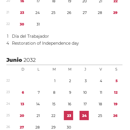
2
0
1
6
1
7
1
8
1
9
2
0
2
1
2
2
2
1
2
3
2
4
2
5
2
6
2
7
2
8
2
9
2
2
3
0
3
1
1
Día del Trabajador
4
Restoration of Independence day
Junio
2032
D
L
M
M
J
V
S
2
2
1
2
3
4
5
2
3
6
7
8
9
1
0
1
1
1
2
2
4
1
3
1
4
1
5
1
6
1
7
1
8
1
9
2
5
2
0
2
1
2
2
2
3
2
4
2
5
2
6
2
6
2
7
2
8
2
9
3
0