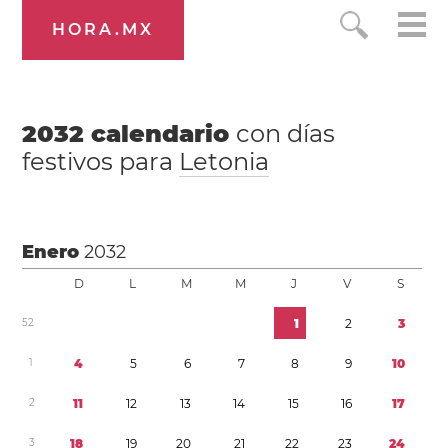
HORA.MX
2032
calendario
con días
festivos para
Letonia
Enero
2032
D
L
M
M
J
V
S
5
2
1
2
3
1
4
5
6
7
8
9
1
0
2
1
1
1
2
1
3
1
4
1
5
1
6
1
7
3
1
8
1
9
2
0
2
1
2
2
2
3
2
4