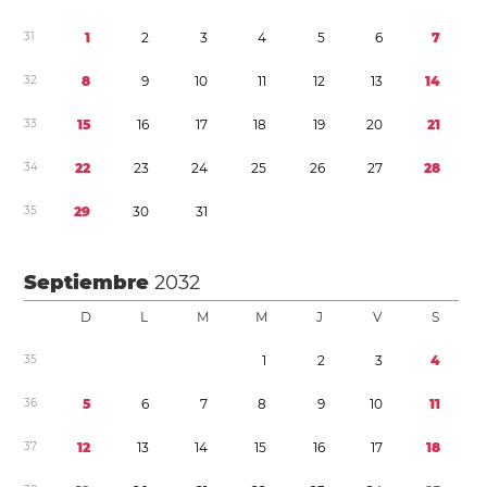
3
1
1
2
3
4
5
6
7
3
2
8
9
1
0
1
1
1
2
1
3
1
4
3
3
1
5
1
6
1
7
1
8
1
9
2
0
2
1
3
4
2
2
2
3
2
4
2
5
2
6
2
7
2
8
3
5
2
9
3
0
3
1
Septiembre
2032
D
L
M
M
J
V
S
3
5
1
2
3
4
3
6
5
6
7
8
9
1
0
1
1
3
7
1
2
1
3
1
4
1
5
1
6
1
7
1
8