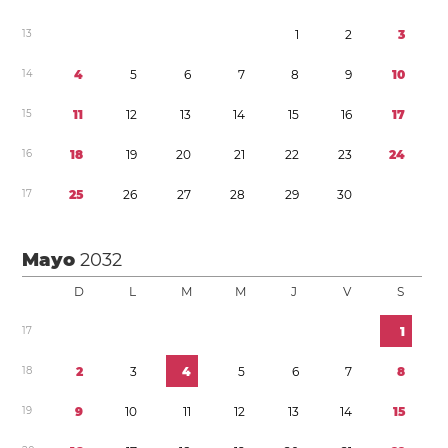
1
3
1
2
3
1
4
4
5
6
7
8
9
1
0
1
5
1
1
1
2
1
3
1
4
1
5
1
6
1
7
1
6
1
8
1
9
2
0
2
1
2
2
2
3
2
4
1
7
2
5
2
6
2
7
2
8
2
9
3
0
Mayo
2032
D
L
M
M
J
V
S
1
7
1
1
8
2
3
4
5
6
7
8
1
9
9
1
0
1
1
1
2
1
3
1
4
1
5