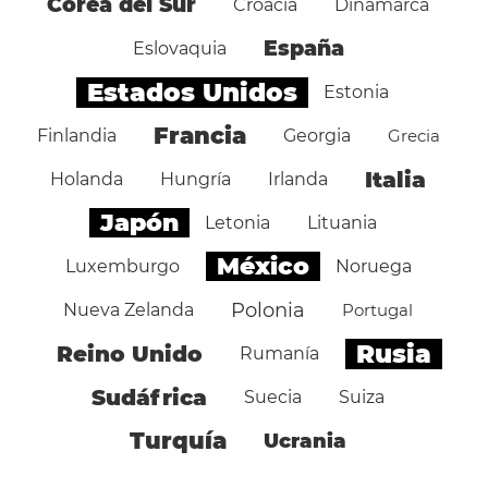
Corea del Sur
Croacia
Dinamarca
España
Eslovaquia
Estados Unidos
Estonia
Francia
Finlandia
Georgia
Grecia
Italia
Holanda
Hungría
Irlanda
Japón
Letonia
Lituania
México
Luxemburgo
Noruega
Polonia
Nueva Zelanda
Portugal
Rusia
Reino Unido
Rumanía
Sudáfrica
Suecia
Suiza
Turquía
Ucrania