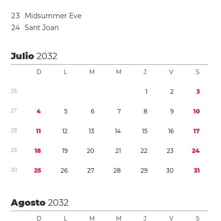
2
3
Midsummer Eve
2
4
Sant Joan
Julio
2032
D
L
M
M
J
V
S
2
6
1
2
3
2
7
4
5
6
7
8
9
1
0
2
8
1
1
1
2
1
3
1
4
1
5
1
6
1
7
2
9
1
8
1
9
2
0
2
1
2
2
2
3
2
4
3
0
2
5
2
6
2
7
2
8
2
9
3
0
3
1
Agosto
2032
D
L
M
M
J
V
S