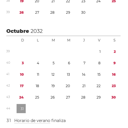
3
8
1
9
2
0
2
1
2
2
2
3
2
4
2
5
3
9
2
6
2
7
2
8
2
9
3
0
Octubre
2032
D
L
M
M
J
V
S
3
9
1
2
4
0
3
4
5
6
7
8
9
4
1
1
0
1
1
1
2
1
3
1
4
1
5
1
6
4
2
1
7
1
8
1
9
2
0
2
1
2
2
2
3
4
3
2
4
2
5
2
6
2
7
2
8
2
9
3
0
4
4
3
1
3
1
Horario de verano
finaliza