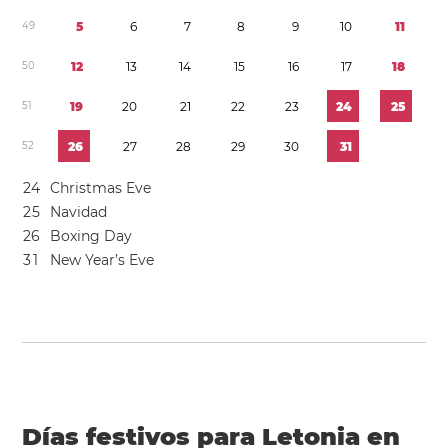
4
9
5
6
7
8
9
1
0
1
1
5
0
1
2
1
3
1
4
1
5
1
6
1
7
1
8
5
1
1
9
2
0
2
1
2
2
2
3
2
4
2
5
5
2
2
6
2
7
2
8
2
9
3
0
3
1
2
4
Christmas Eve
2
5
Navidad
2
6
Boxing Day
3
1
New Year’s Eve
Días festivos para Letonia en