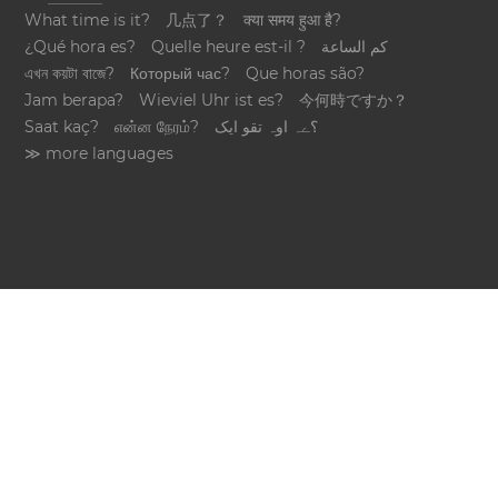
What time is it?
几点了？
क्या समय हुआ है?
¿Qué hora es?
Quelle heure est-il ?
كم الساعة
এখন কয়টা বাজে?
Который час?
Que horas são?
Jam berapa?
Wieviel Uhr ist es?
今何時ですか？
Saat kaç?
என்ன நேரம்?
؟ےہ اوہ تقو ایک
≫ more languages