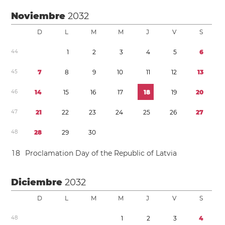
Noviembre
2032
D
L
M
M
J
V
S
4
4
1
2
3
4
5
6
4
5
7
8
9
1
0
1
1
1
2
1
3
4
6
1
4
1
5
1
6
1
7
1
8
1
9
2
0
4
7
2
1
2
2
2
3
2
4
2
5
2
6
2
7
4
8
2
8
2
9
3
0
1
8
Proclamation Day of the Republic of Latvia
Diciembre
2032
D
L
M
M
J
V
S
4
8
1
2
3
4