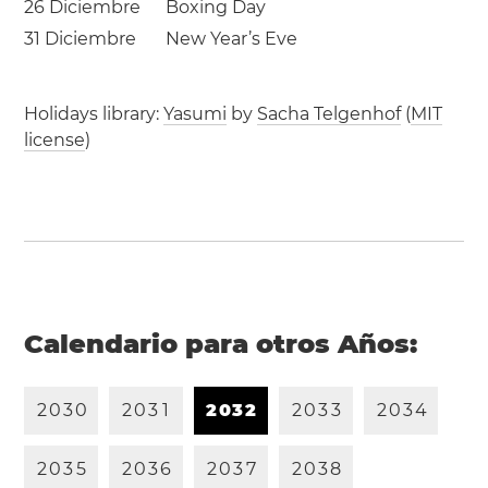
26 Diciembre
Boxing Day
31 Diciembre
New Year’s Eve
Holidays library:
Yasumi
by
Sacha Telgenhof
(
MIT
license
)
Calendario para otros Años:
2
0
3
0
2
0
3
1
2
0
3
2
2
0
3
3
2
0
3
4
2
0
3
5
2
0
3
6
2
0
3
7
2
0
3
8