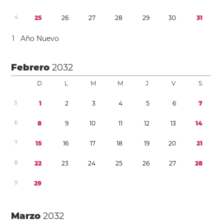
4
2
5
2
6
2
7
2
8
2
9
3
0
3
1
1
Año Nuevo
Febrero
2032
D
L
M
M
J
V
S
5
1
2
3
4
5
6
7
6
8
9
1
0
1
1
1
2
1
3
1
4
7
1
5
1
6
1
7
1
8
1
9
2
0
2
1
8
2
2
2
3
2
4
2
5
2
6
2
7
2
8
9
2
9
Marzo
2032