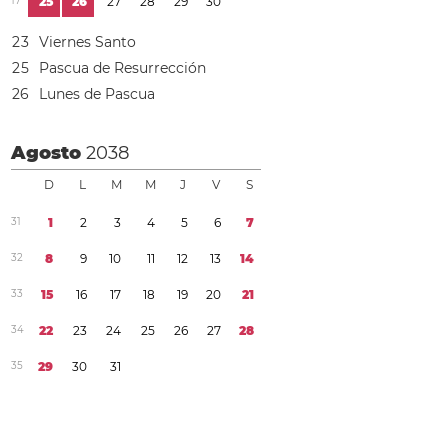
1
7
2
5
2
6
2
7
2
8
2
9
3
0
2
3
Viernes Santo
2
5
Pascua de Resurrección
2
6
Lunes de Pascua
Agosto
2038
D
L
M
M
J
V
S
3
1
1
2
3
4
5
6
7
3
2
8
9
1
0
1
1
1
2
1
3
1
4
3
3
1
5
1
6
1
7
1
8
1
9
2
0
2
1
3
4
2
2
2
3
2
4
2
5
2
6
2
7
2
8
3
5
2
9
3
0
3
1