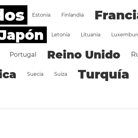
dos
Franci
Estonia
Finlandia
Japón
Letonia
Lituania
Luxembur
Reino Unido
R
Portugal
Turquía
ica
Suecia
Suiza