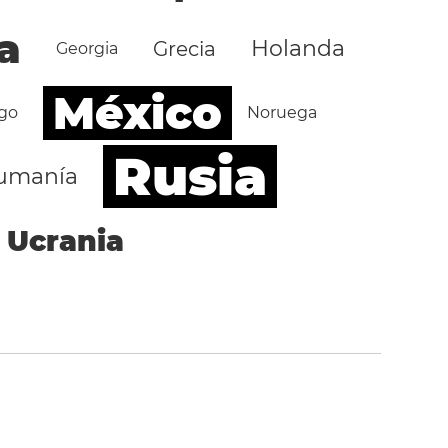
a
Holanda
Grecia
Georgia
México
go
Noruega
Rusia
umanía
Ucrania