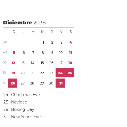
Diciembre
2038
D
L
M
M
J
V
S
4
8
1
2
3
4
4
9
5
6
7
8
9
1
0
1
1
5
0
1
2
1
3
1
4
1
5
1
6
1
7
1
8
5
1
1
9
2
0
2
1
2
2
2
3
2
4
2
5
5
2
2
6
2
7
2
8
2
9
3
0
3
1
2
4
Christmas Eve
2
5
Navidad
2
6
Boxing Day
3
1
New Year’s Eve