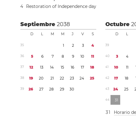
4
Restoration of Independence day
Septiembre
2038
Octubre
2
D
L
M
M
J
V
S
D
L
3
5
1
2
3
4
3
9
3
6
5
6
7
8
9
1
0
1
1
4
0
3
4
3
7
1
2
1
3
1
4
1
5
1
6
1
7
1
8
4
1
1
0
1
1
3
8
1
9
2
0
2
1
2
2
2
3
2
4
2
5
4
2
1
7
1
8
3
9
2
6
2
7
2
8
2
9
3
0
4
3
2
4
2
5
4
4
3
1
3
1
Horario d