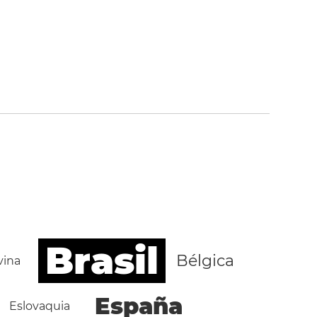
Brasil
Bélgica
vina
España
Eslovaquia