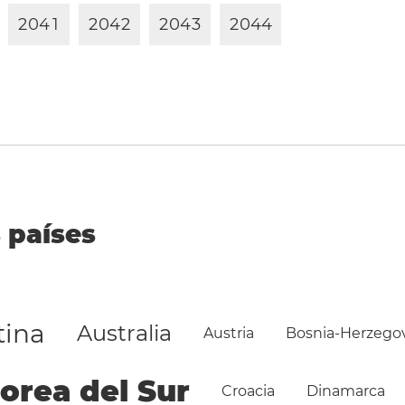
2
0
4
1
2
0
4
2
2
0
4
3
2
0
4
4
 países
tina
Australia
Austria
Bosnia-Herzego
orea del Sur
Croacia
Dinamarca