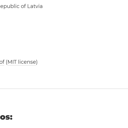
epublic of Latvia
of
(
MIT license
)
ños: