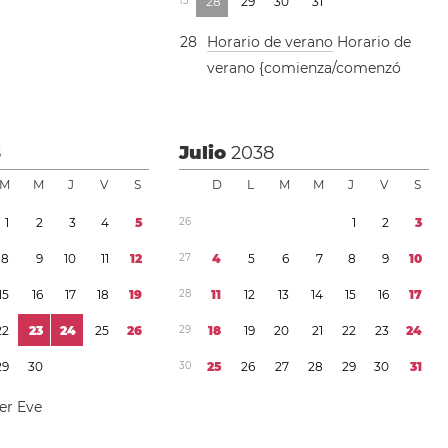
1
3
2
8
2
9
3
0
3
1
2
8
Horario de verano
Horario de
verano {comienza/comenzó
8
Julio
2038
M
M
J
V
S
D
L
M
M
J
V
S
1
2
3
4
5
2
6
1
2
3
8
9
1
0
1
1
1
2
2
7
4
5
6
7
8
9
1
0
1
5
1
6
1
7
1
8
1
9
2
8
1
1
1
2
1
3
1
4
1
5
1
6
1
7
2
2
2
3
2
4
2
5
2
6
2
9
1
8
1
9
2
0
2
1
2
2
2
3
2
4
2
9
3
0
3
0
2
5
2
6
2
7
2
8
2
9
3
0
3
1
r Eve