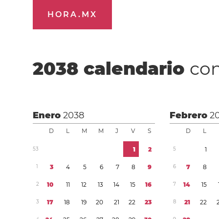
HORA.MX
2038
calendario
con
Enero
2038
Febrero
2
D
L
M
M
J
V
S
D
L
5
3
1
2
5
1
1
3
4
5
6
7
8
9
6
7
8
2
1
0
1
1
1
2
1
3
1
4
1
5
1
6
7
1
4
1
5
3
1
7
1
8
1
9
2
0
2
1
2
2
2
3
8
2
1
2
2