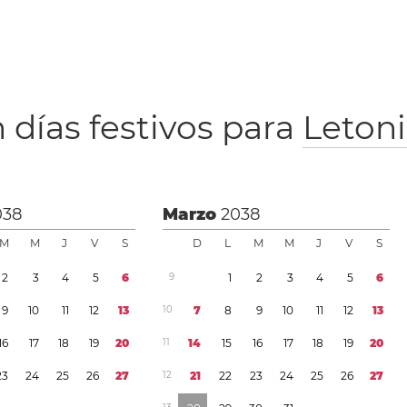
 días festivos para
Leton
038
Marzo
2038
M
M
J
V
S
D
L
M
M
J
V
S
2
3
4
5
6
9
1
2
3
4
5
6
9
1
0
1
1
1
2
1
3
1
0
7
8
9
1
0
1
1
1
2
1
3
1
6
1
7
1
8
1
9
2
0
1
1
1
4
1
5
1
6
1
7
1
8
1
9
2
0
2
3
2
4
2
5
2
6
2
7
1
2
2
1
2
2
2
3
2
4
2
5
2
6
2
7