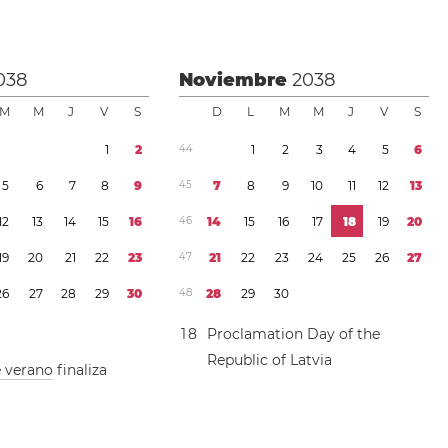
038
Noviembre
2038
M
M
J
V
S
D
L
M
M
J
V
S
1
2
4
4
1
2
3
4
5
6
5
6
7
8
9
4
5
7
8
9
1
0
1
1
1
2
1
3
1
2
1
3
1
4
1
5
1
6
4
6
1
4
1
5
1
6
1
7
1
8
1
9
2
0
1
9
2
0
2
1
2
2
2
3
4
7
2
1
2
2
2
3
2
4
2
5
2
6
2
7
2
6
2
7
2
8
2
9
3
0
4
8
2
8
2
9
3
0
1
8
Proclamation Day of the
Republic of Latvia
e verano
finaliza