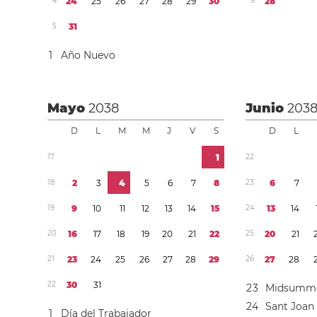
4
2
4
2
5
2
6
2
7
2
8
2
9
3
0
9
2
8
5
3
1
1
Año Nuevo
Mayo
2038
Junio
203
D
L
M
M
J
V
S
D
L
1
7
1
2
2
1
8
2
3
4
5
6
7
8
2
3
6
7
1
9
9
1
0
1
1
1
2
1
3
1
4
1
5
2
4
1
3
1
4
2
0
1
6
1
7
1
8
1
9
2
0
2
1
2
2
2
5
2
0
2
1
2
1
2
3
2
4
2
5
2
6
2
7
2
8
2
9
2
6
2
7
2
8
2
2
3
0
3
1
2
3
Midsumme
2
4
Sant Joan
1
Día del Trabajador