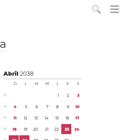
ia
Abril
2038
D
L
M
M
J
V
S
1
3
1
2
3
1
4
4
5
6
7
8
9
1
0
1
5
1
1
1
2
1
3
1
4
1
5
1
6
1
7
1
6
1
8
1
9
2
0
2
1
2
2
2
3
2
4