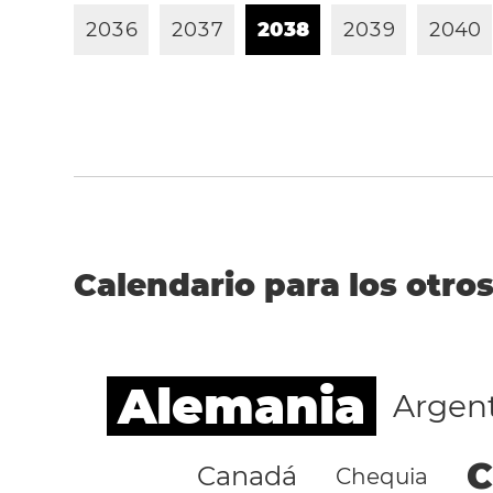
2
0
3
6
2
0
3
7
2
0
3
8
2
0
3
9
2
0
4
0
Calendario para los otros
Alemania
Argen
C
Canadá
Chequia