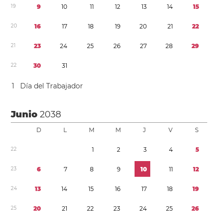
1
9
9
1
0
1
1
1
2
1
3
1
4
1
5
2
0
1
6
1
7
1
8
1
9
2
0
2
1
2
2
2
1
2
3
2
4
2
5
2
6
2
7
2
8
2
9
2
2
3
0
3
1
1
Día del Trabajador
Junio
2038
D
L
M
M
J
V
S
2
2
1
2
3
4
5
2
3
6
7
8
9
1
0
1
1
1
2
2
4
1
3
1
4
1
5
1
6
1
7
1
8
1
9
2
5
2
0
2
1
2
2
2
3
2
4
2
5
2
6