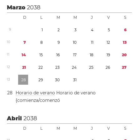
Marzo
2038
D
L
M
M
J
V
S
9
1
2
3
4
5
6
1
0
7
8
9
1
0
1
1
1
2
1
3
1
1
1
4
1
5
1
6
1
7
1
8
1
9
2
0
1
2
2
1
2
2
2
3
2
4
2
5
2
6
2
7
1
3
2
8
2
9
3
0
3
1
2
8
Horario de verano
Horario de verano
{comienza/comenzó
Abril
2038
D
L
M
M
J
V
S