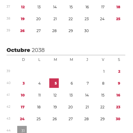
3
7
1
2
1
3
1
4
1
5
1
6
1
7
1
8
3
8
1
9
2
0
2
1
2
2
2
3
2
4
2
5
3
9
2
6
2
7
2
8
2
9
3
0
Octubre
2038
D
L
M
M
J
V
S
3
9
1
2
4
0
3
4
5
6
7
8
9
4
1
1
0
1
1
1
2
1
3
1
4
1
5
1
6
4
2
1
7
1
8
1
9
2
0
2
1
2
2
2
3
4
3
2
4
2
5
2
6
2
7
2
8
2
9
3
0
4
4
3
1