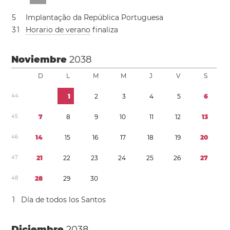
5
Implantação da República Portuguesa
3
1
Horario de verano
finaliza
Noviembre
2038
D
L
M
M
J
V
S
4
4
1
2
3
4
5
6
4
5
7
8
9
1
0
1
1
1
2
1
3
4
6
1
4
1
5
1
6
1
7
1
8
1
9
2
0
4
7
2
1
2
2
2
3
2
4
2
5
2
6
2
7
4
8
2
8
2
9
3
0
1
Día de todos los Santos
Diciembre
2038