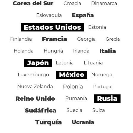
Corea del Sur
Croacia
Dinamarca
España
Eslovaquia
Estados Unidos
Estonia
Francia
Finlandia
Georgia
Grecia
Italia
Holanda
Hungría
Irlanda
Japón
Letonia
Lituania
México
Luxemburgo
Noruega
Polonia
Nueva Zelanda
Portugal
Rusia
Reino Unido
Rumanía
Sudáfrica
Suecia
Suiza
Turquía
Ucrania