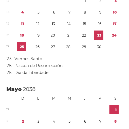
1
3
1
2
3
1
4
4
5
6
7
8
9
1
0
1
5
1
1
1
2
1
3
1
4
1
5
1
6
1
7
1
6
1
8
1
9
2
0
2
1
2
2
2
3
2
4
1
7
2
5
2
6
2
7
2
8
2
9
3
0
2
3
Viernes Santo
2
5
Pascua de Resurrección
2
5
Dia da Liberdade
Mayo
2038
D
L
M
M
J
V
S
1
7
1
1
8
2
3
4
5
6
7
8