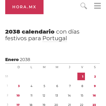
HORA.MX
2038
calendario
con días
festivos para
Portugal
Enero
2038
D
L
M
M
J
V
S
5
3
1
2
1
3
4
5
6
7
8
9
2
1
0
1
1
1
2
1
3
1
4
1
5
1
6
3
1
7
1
8
1
9
2
0
2
1
2
2
2
3