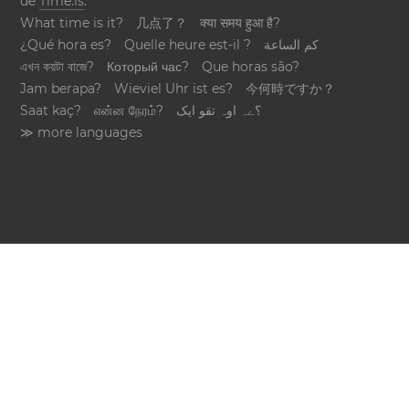
de
Time.is
.
What time is it?
几点了？
क्या समय हुआ है?
¿Qué hora es?
Quelle heure est-il ?
كم الساعة
এখন কয়টা বাজে?
Который час?
Que horas são?
Jam berapa?
Wieviel Uhr ist es?
今何時ですか？
Saat kaç?
என்ன நேரம்?
؟ےہ اوہ تقو ایک
≫ more languages