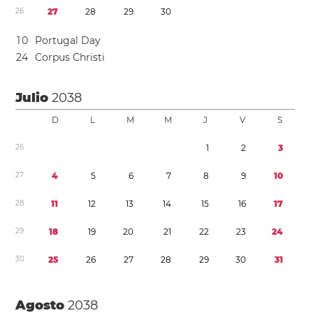
2
6
2
7
2
8
2
9
3
0
1
0
Portugal Day
2
4
Corpus Christi
Julio
2038
D
L
M
M
J
V
S
2
6
1
2
3
2
7
4
5
6
7
8
9
1
0
2
8
1
1
1
2
1
3
1
4
1
5
1
6
1
7
2
9
1
8
1
9
2
0
2
1
2
2
2
3
2
4
3
0
2
5
2
6
2
7
2
8
2
9
3
0
3
1
Agosto
2038