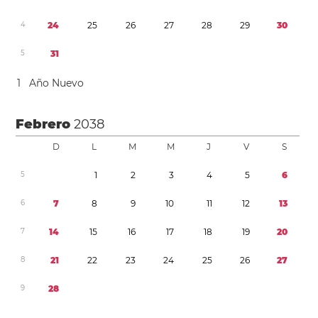
4
2
4
2
5
2
6
2
7
2
8
2
9
3
0
5
3
1
1
Año Nuevo
Febrero
2038
D
L
M
M
J
V
S
5
1
2
3
4
5
6
6
7
8
9
1
0
1
1
1
2
1
3
7
1
4
1
5
1
6
1
7
1
8
1
9
2
0
8
2
1
2
2
2
3
2
4
2
5
2
6
2
7
9
2
8