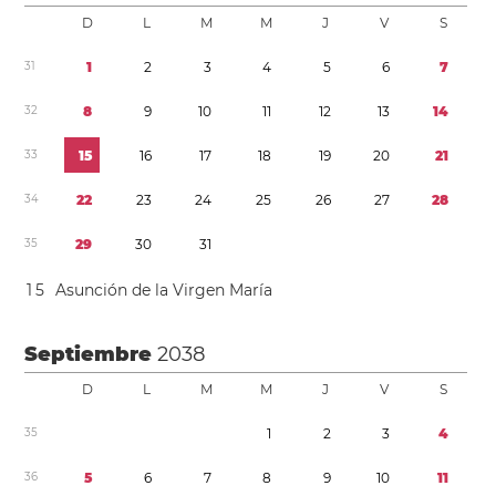
D
L
M
M
J
V
S
3
1
1
2
3
4
5
6
7
3
2
8
9
1
0
1
1
1
2
1
3
1
4
3
3
1
5
1
6
1
7
1
8
1
9
2
0
2
1
3
4
2
2
2
3
2
4
2
5
2
6
2
7
2
8
3
5
2
9
3
0
3
1
1
5
Asunción de la Virgen María
Septiembre
2038
D
L
M
M
J
V
S
3
5
1
2
3
4
3
6
5
6
7
8
9
1
0
1
1