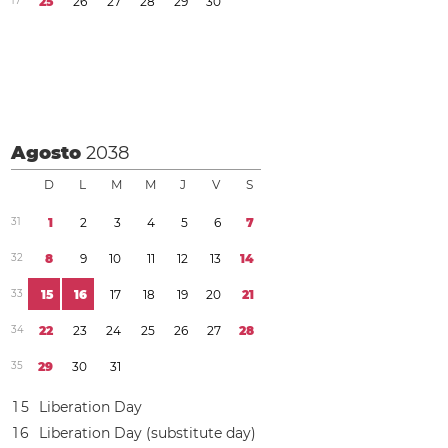
1
7
2
5
2
6
2
7
2
8
2
9
3
0
Agosto
2038
D
L
M
M
J
V
S
3
1
1
2
3
4
5
6
7
3
2
8
9
1
0
1
1
1
2
1
3
1
4
3
3
1
5
1
6
1
7
1
8
1
9
2
0
2
1
3
4
2
2
2
3
2
4
2
5
2
6
2
7
2
8
3
5
2
9
3
0
3
1
1
5
Liberation Day
1
6
Liberation Day (substitute day)