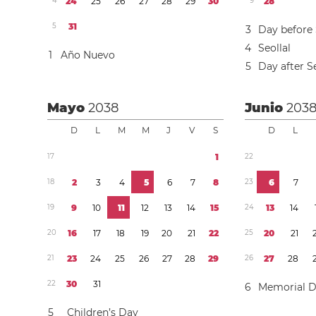
4
2
4
2
5
2
6
2
7
2
8
2
9
3
0
9
2
8
5
3
1
3
Day before 
4
Seollal
1
Año Nuevo
5
Day after Se
Mayo
2038
Junio
203
D
L
M
M
J
V
S
D
L
1
7
1
2
2
1
8
2
3
4
5
6
7
8
2
3
6
7
1
9
9
1
0
1
1
1
2
1
3
1
4
1
5
2
4
1
3
1
4
2
0
1
6
1
7
1
8
1
9
2
0
2
1
2
2
2
5
2
0
2
1
2
1
2
3
2
4
2
5
2
6
2
7
2
8
2
9
2
6
2
7
2
8
2
2
3
0
3
1
6
Memorial 
5
Children’s Day