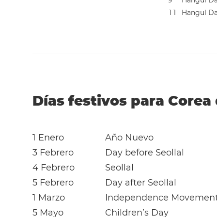
9
Hangul D
1
1
Hangul Da
Días festivos para Corea 
1 Enero
Año Nuevo
3 Febrero
Day before Seollal
4 Febrero
Seollal
5 Febrero
Day after Seollal
1 Marzo
Independence Movemen
5 Mayo
Children’s Day