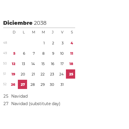
Diciembre
2038
D
L
M
M
J
V
S
4
8
1
2
3
4
4
9
5
6
7
8
9
1
0
1
1
5
0
1
2
1
3
1
4
1
5
1
6
1
7
1
8
5
1
1
9
2
0
2
1
2
2
2
3
2
4
2
5
5
2
2
6
2
7
2
8
2
9
3
0
3
1
2
5
Navidad
2
7
Navidad (substitute day)