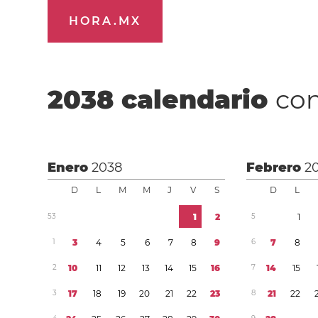
HORA.MX
2038
calendario
con
Enero
2038
Febrero
2
D
L
M
M
J
V
S
D
L
5
3
1
2
5
1
1
3
4
5
6
7
8
9
6
7
8
2
1
0
1
1
1
2
1
3
1
4
1
5
1
6
7
1
4
1
5
3
1
7
1
8
1
9
2
0
2
1
2
2
2
3
8
2
1
2
2