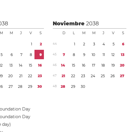
038
Noviembre
2038
M
M
J
V
S
D
L
M
M
J
V
S
1
2
4
4
1
2
3
4
5
6
5
6
7
8
9
4
5
7
8
9
1
0
1
1
1
2
1
3
1
2
1
3
1
4
1
5
1
6
4
6
1
4
1
5
1
6
1
7
1
8
1
9
2
0
1
9
2
0
2
1
2
2
2
3
4
7
2
1
2
2
2
3
2
4
2
5
2
6
2
7
2
6
2
7
2
8
2
9
3
0
4
8
2
8
2
9
3
0
Foundation Day
Foundation Day
e day)