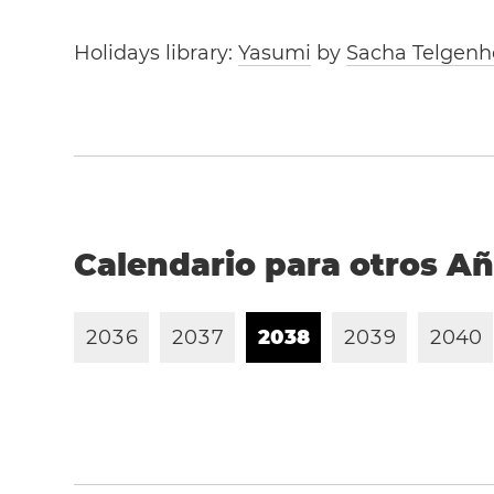
Holidays library:
Yasumi
by
Sacha Telgenh
Calendario para otros A
2
0
3
6
2
0
3
7
2
0
3
8
2
0
3
9
2
0
4
0