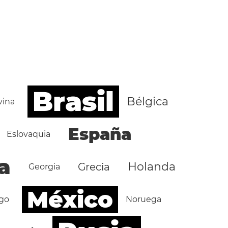
Brasil
Bélgica
vina
España
Eslovaquia
a
Holanda
Grecia
Georgia
México
go
Noruega