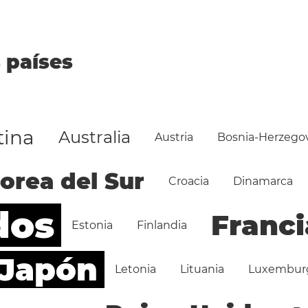
 países
tina
Australia
Austria
Bosnia-Herzego
orea del Sur
Croacia
Dinamarca
dos
Franci
Estonia
Finlandia
Japón
Letonia
Lituania
Luxembur