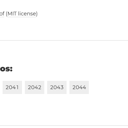
of
(
MIT license
)
ños:
2
0
4
1
2
0
4
2
2
0
4
3
2
0
4
4