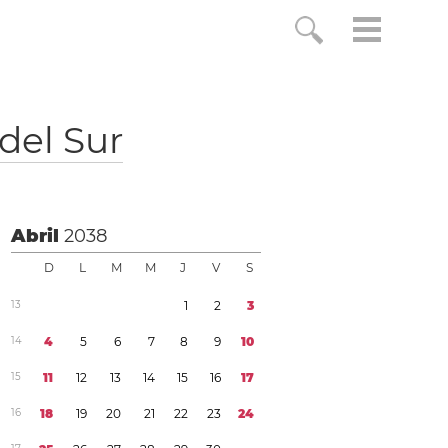
del Sur
Abril
2038
D
L
M
M
J
V
S
1
3
1
2
3
1
4
4
5
6
7
8
9
1
0
1
5
1
1
1
2
1
3
1
4
1
5
1
6
1
7
1
6
1
8
1
9
2
0
2
1
2
2
2
3
2
4