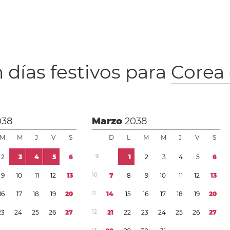
 días festivos para
Corea 
038
Marzo
2038
M
M
J
V
S
D
L
M
M
J
V
S
2
3
4
5
6
9
1
2
3
4
5
6
9
1
0
1
1
1
2
1
3
1
0
7
8
9
1
0
1
1
1
2
1
3
1
6
1
7
1
8
1
9
2
0
1
1
1
4
1
5
1
6
1
7
1
8
1
9
2
0
2
3
2
4
2
5
2
6
2
7
1
2
2
1
2
2
2
3
2
4
2
5
2
6
2
7