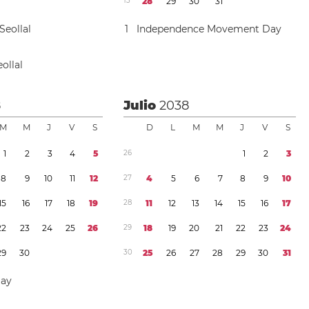
1
3
2
8
2
9
3
0
3
1
Seollal
1
Independence Movement Day
ollal
8
Julio
2038
M
M
J
V
S
D
L
M
M
J
V
S
1
2
3
4
5
2
6
1
2
3
8
9
1
0
1
1
1
2
2
7
4
5
6
7
8
9
1
0
1
5
1
6
1
7
1
8
1
9
2
8
1
1
1
2
1
3
1
4
1
5
1
6
1
7
2
2
2
3
2
4
2
5
2
6
2
9
1
8
1
9
2
0
2
1
2
2
2
3
2
4
2
9
3
0
3
0
2
5
2
6
2
7
2
8
2
9
3
0
3
1
Day