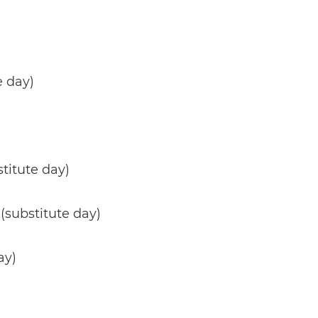
e day)
titute day)
(substitute day)
ay)