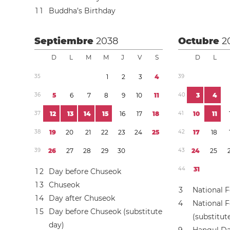
1
1
Buddha’s Birthday
Septiembre
2038
Octubre
2
D
L
M
M
J
V
S
D
L
3
5
1
2
3
4
3
9
3
6
5
6
7
8
9
1
0
1
1
4
0
3
4
3
7
1
2
1
3
1
4
1
5
1
6
1
7
1
8
4
1
1
0
1
1
3
8
1
9
2
0
2
1
2
2
2
3
2
4
2
5
4
2
1
7
1
8
3
9
2
6
2
7
2
8
2
9
3
0
4
3
2
4
2
5
4
4
3
1
1
2
Day before Chuseok
1
3
Chuseok
3
National 
1
4
Day after Chuseok
4
National 
1
5
Day before Chuseok (substitute
(substitut
day)