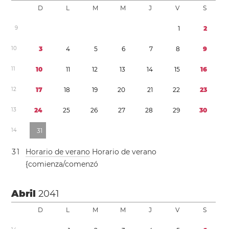
D
L
M
M
J
V
S
9
1
2
1
0
3
4
5
6
7
8
9
1
1
1
0
1
1
1
2
1
3
1
4
1
5
1
6
1
2
1
7
1
8
1
9
2
0
2
1
2
2
2
3
1
3
2
4
2
5
2
6
2
7
2
8
2
9
3
0
1
4
3
1
3
1
Horario de verano
Horario de verano
{comienza/comenzó
Abril
2041
D
L
M
M
J
V
S