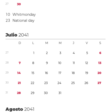
2
7
3
0
1
0
Whitmonday
2
3
National day
Julio
2041
D
L
M
M
J
V
S
2
7
1
2
3
4
5
6
2
8
7
8
9
1
0
1
1
1
2
1
3
2
9
1
4
1
5
1
6
1
7
1
8
1
9
2
0
3
0
2
1
2
2
2
3
2
4
2
5
2
6
2
7
3
1
2
8
2
9
3
0
3
1
Agosto
2041