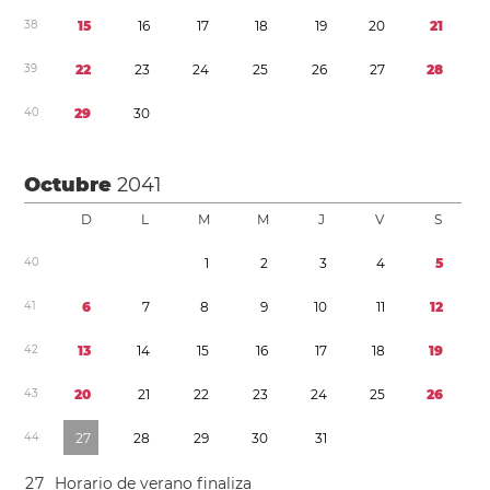
3
8
1
5
1
6
1
7
1
8
1
9
2
0
2
1
3
9
2
2
2
3
2
4
2
5
2
6
2
7
2
8
4
0
2
9
3
0
Octubre
2041
D
L
M
M
J
V
S
4
0
1
2
3
4
5
4
1
6
7
8
9
1
0
1
1
1
2
4
2
1
3
1
4
1
5
1
6
1
7
1
8
1
9
4
3
2
0
2
1
2
2
2
3
2
4
2
5
2
6
4
4
2
7
2
8
2
9
3
0
3
1
2
7
Horario de verano
finaliza