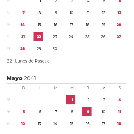
1
4
1
2
3
4
5
6
1
5
7
8
9
1
0
1
1
1
2
1
3
1
6
1
4
1
5
1
6
1
7
1
8
1
9
2
0
1
7
2
1
2
2
2
3
2
4
2
5
2
6
2
7
1
8
2
8
2
9
3
0
2
2
Lunes de Pascua
Mayo
2041
D
L
M
M
J
V
S
1
8
1
2
3
4
1
9
5
6
7
8
9
1
0
1
1
2
0
1
2
1
3
1
4
1
5
1
6
1
7
1
8