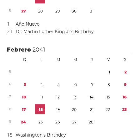
5
2
7
2
8
2
9
3
0
3
1
1
Año Nuevo
2
1
Dr. Martin Luther King Jr’s Birthday
Febrero
2041
D
L
M
M
J
V
S
5
1
2
6
3
4
5
6
7
8
9
7
1
0
1
1
1
2
1
3
1
4
1
5
1
6
8
1
7
1
8
1
9
2
0
2
1
2
2
2
3
9
2
4
2
5
2
6
2
7
2
8
1
8
Washington’s Birthday