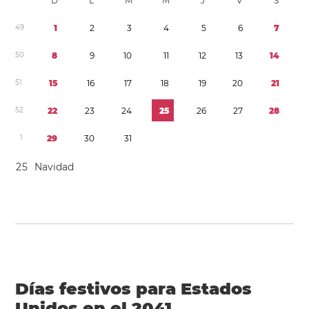
D
L
M
M
J
V
S
4
9
1
2
3
4
5
6
7
5
0
8
9
1
0
1
1
1
2
1
3
1
4
5
1
1
5
1
6
1
7
1
8
1
9
2
0
2
1
5
2
2
2
2
3
2
4
2
5
2
6
2
7
2
8
1
2
9
3
0
3
1
2
5
Navidad
Días festivos para Estados
Unidos en el 2041