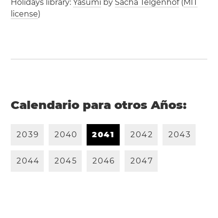
Holidays library:
Yasumi
by
Sacha Telgenhof
(
MIT
license
)
Calendario para otros Años:
2
0
3
9
2
0
4
0
2
0
4
1
2
0
4
2
2
0
4
3
2
0
4
4
2
0
4
5
2
0
4
6
2
0
4
7