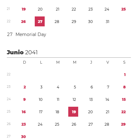
2
1
1
9
2
0
2
1
2
2
2
3
2
4
2
5
2
2
2
6
2
7
2
8
2
9
3
0
3
1
2
7
Memorial Day
Junio
2041
D
L
M
M
J
V
S
2
2
1
2
3
2
3
4
5
6
7
8
2
4
9
1
0
1
1
1
2
1
3
1
4
1
5
2
5
1
6
1
7
1
8
1
9
2
0
2
1
2
2
2
6
2
3
2
4
2
5
2
6
2
7
2
8
2
9
2
7
3
0