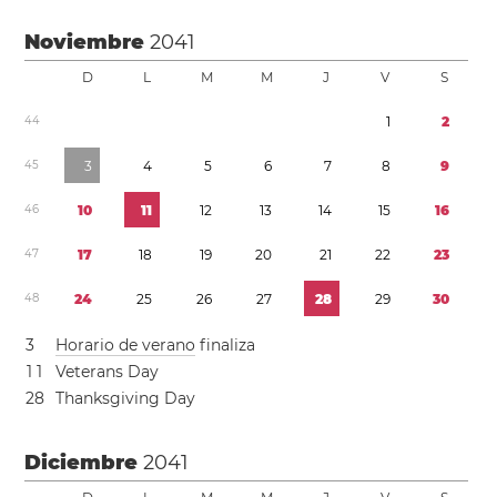
Noviembre
2041
D
L
M
M
J
V
S
4
4
1
2
4
5
3
4
5
6
7
8
9
4
6
1
0
1
1
1
2
1
3
1
4
1
5
1
6
4
7
1
7
1
8
1
9
2
0
2
1
2
2
2
3
4
8
2
4
2
5
2
6
2
7
2
8
2
9
3
0
3
Horario de verano
finaliza
1
1
Veterans Day
2
8
Thanksgiving Day
Diciembre
2041