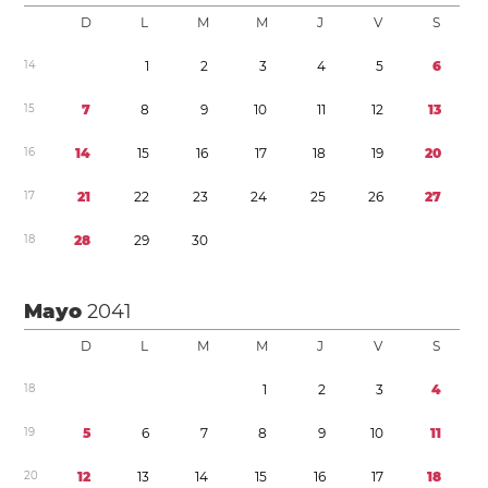
D
L
M
M
J
V
S
1
4
1
2
3
4
5
6
1
5
7
8
9
1
0
1
1
1
2
1
3
1
6
1
4
1
5
1
6
1
7
1
8
1
9
2
0
1
7
2
1
2
2
2
3
2
4
2
5
2
6
2
7
1
8
2
8
2
9
3
0
Mayo
2041
D
L
M
M
J
V
S
1
8
1
2
3
4
1
9
5
6
7
8
9
1
0
1
1
2
0
1
2
1
3
1
4
1
5
1
6
1
7
1
8