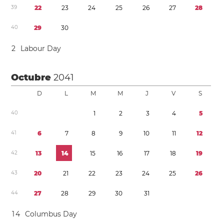
3
9
2
2
2
3
2
4
2
5
2
6
2
7
2
8
4
0
2
9
3
0
2
Labour Day
Octubre
2041
D
L
M
M
J
V
S
4
0
1
2
3
4
5
4
1
6
7
8
9
1
0
1
1
1
2
4
2
1
3
1
4
1
5
1
6
1
7
1
8
1
9
4
3
2
0
2
1
2
2
2
3
2
4
2
5
2
6
4
4
2
7
2
8
2
9
3
0
3
1
1
4
Columbus Day