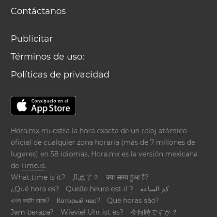
Contáctanos
Publicitar
Términos de uso:
Políticas de privacidad
Hora.mx muestra la hora exacta de un reloj atómico
oficial de cualquier zona horaria (más de 7 millones de
lugares) en 58 idiomas. Hora.mx es la versión mexicana
de
Time.is
.
What time is it?
几点了？
क्या समय हुआ है?
¿Qué hora es?
Quelle heure est-il ?
كم الساعة
এখন কয়টা বাজে?
Который час?
Que horas são?
Jam berapa?
Wieviel Uhr ist es?
今何時ですか？