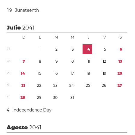
1
9
Juneteenth
Julio
2041
D
L
M
M
J
V
S
2
7
1
2
3
4
5
6
2
8
7
8
9
1
0
1
1
1
2
1
3
2
9
1
4
1
5
1
6
1
7
1
8
1
9
2
0
3
0
2
1
2
2
2
3
2
4
2
5
2
6
2
7
3
1
2
8
2
9
3
0
3
1
4
Independence Day
Agosto
2041