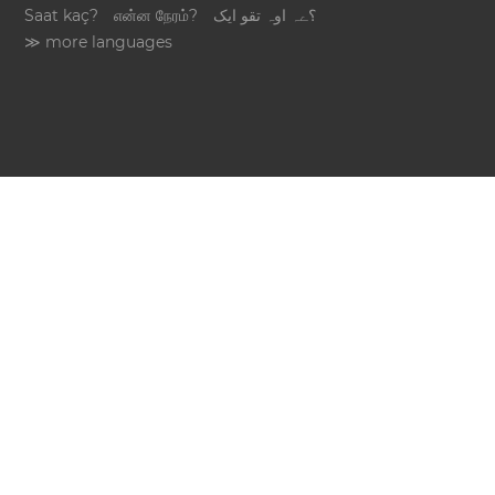
Saat kaç?
என்ன நேரம்?
؟ےہ اوہ تقو ایک
≫ more languages