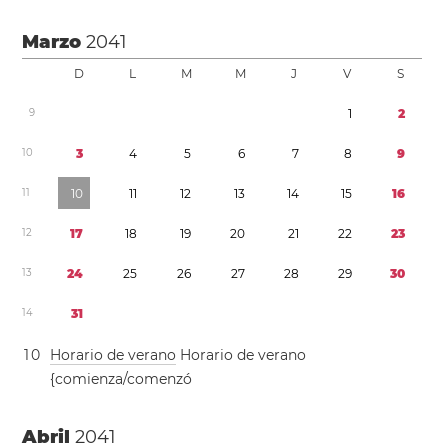
Marzo
2041
D
L
M
M
J
V
S
9
1
2
1
0
3
4
5
6
7
8
9
1
1
1
0
1
1
1
2
1
3
1
4
1
5
1
6
1
2
1
7
1
8
1
9
2
0
2
1
2
2
2
3
1
3
2
4
2
5
2
6
2
7
2
8
2
9
3
0
1
4
3
1
1
0
Horario de verano
Horario de verano
{comienza/comenzó
Abril
2041