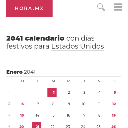
HORA.MX
2041
calendario
con días
festivos para
Estados Unidos
Enero
2041
D
L
M
M
J
V
S
1
1
2
3
4
5
2
6
7
8
9
1
0
1
1
1
2
3
1
3
1
4
1
5
1
6
1
7
1
8
1
9
4
2
0
2
1
2
2
2
3
2
4
2
5
2
6