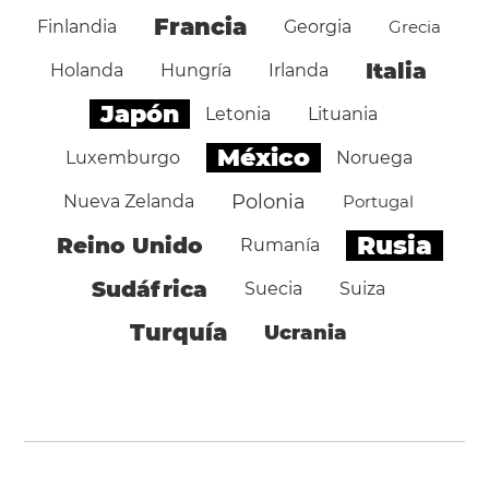
Francia
Finlandia
Georgia
Grecia
Italia
Holanda
Hungría
Irlanda
Japón
Letonia
Lituania
México
Luxemburgo
Noruega
Polonia
Nueva Zelanda
Portugal
Rusia
Reino Unido
Rumanía
Sudáfrica
Suecia
Suiza
Turquía
Ucrania