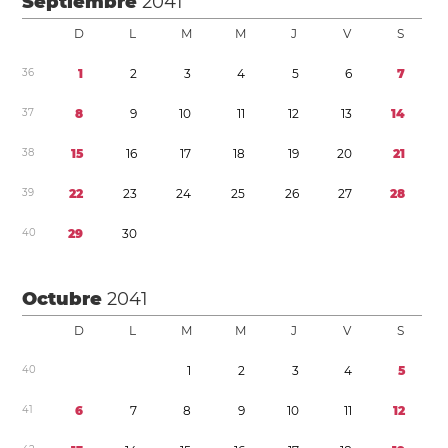
Septiembre
2041
D
L
M
M
J
V
S
3
6
1
2
3
4
5
6
7
3
7
8
9
1
0
1
1
1
2
1
3
1
4
3
8
1
5
1
6
1
7
1
8
1
9
2
0
2
1
3
9
2
2
2
3
2
4
2
5
2
6
2
7
2
8
4
0
2
9
3
0
Octubre
2041
D
L
M
M
J
V
S
4
0
1
2
3
4
5
4
1
6
7
8
9
1
0
1
1
1
2