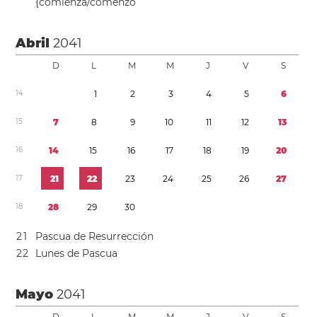
{comienza/comenzó
Abril
2041
D
L
M
M
J
V
S
1
4
1
2
3
4
5
6
1
5
7
8
9
1
0
1
1
1
2
1
3
1
6
1
4
1
5
1
6
1
7
1
8
1
9
2
0
1
7
2
1
2
2
2
3
2
4
2
5
2
6
2
7
1
8
2
8
2
9
3
0
2
1
Pascua de Resurrección
2
2
Lunes de Pascua
Mayo
2041
D
L
M
M
J
V
S