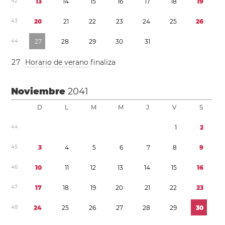
4
2
1
3
1
4
1
5
1
6
1
7
1
8
1
9
4
3
2
0
2
1
2
2
2
3
2
4
2
5
2
6
4
4
2
7
2
8
2
9
3
0
3
1
2
7
Horario de verano
finaliza
Noviembre
2041
D
L
M
M
J
V
S
4
4
1
2
4
5
3
4
5
6
7
8
9
4
6
1
0
1
1
1
2
1
3
1
4
1
5
1
6
4
7
1
7
1
8
1
9
2
0
2
1
2
2
2
3
4
8
2
4
2
5
2
6
2
7
2
8
2
9
3
0