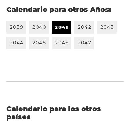
Calendario para otros Años:
2
0
3
9
2
0
4
0
2
0
4
1
2
0
4
2
2
0
4
3
2
0
4
4
2
0
4
5
2
0
4
6
2
0
4
7
Calendario para los otros
países