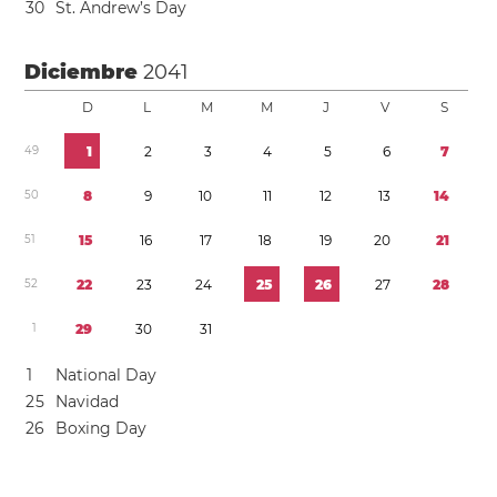
3
0
St. Andrew’s Day
Diciembre
2041
D
L
M
M
J
V
S
4
9
1
2
3
4
5
6
7
5
0
8
9
1
0
1
1
1
2
1
3
1
4
5
1
1
5
1
6
1
7
1
8
1
9
2
0
2
1
5
2
2
2
2
3
2
4
2
5
2
6
2
7
2
8
1
2
9
3
0
3
1
1
National Day
2
5
Navidad
2
6
Boxing Day