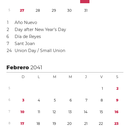
5
2
7
2
8
2
9
3
0
3
1
1
Año Nuevo
2
Day after New Year’s Day
6
Día de Reyes
7
Sant Joan
2
4
Union Day / Small Union
Febrero
2041
D
L
M
M
J
V
S
5
1
2
6
3
4
5
6
7
8
9
7
1
0
1
1
1
2
1
3
1
4
1
5
1
6
8
1
7
1
8
1
9
2
0
2
1
2
2
2
3