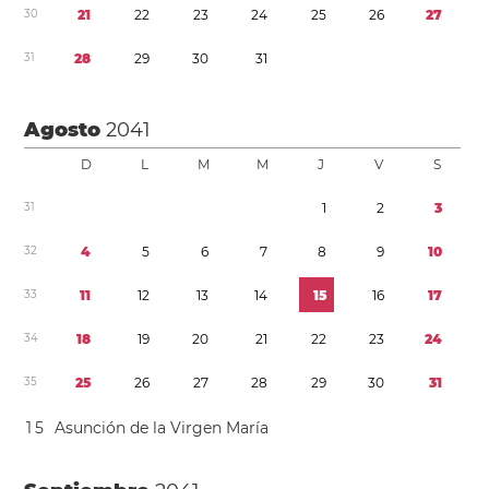
3
0
2
1
2
2
2
3
2
4
2
5
2
6
2
7
3
1
2
8
2
9
3
0
3
1
Agosto
2041
D
L
M
M
J
V
S
3
1
1
2
3
3
2
4
5
6
7
8
9
1
0
3
3
1
1
1
2
1
3
1
4
1
5
1
6
1
7
3
4
1
8
1
9
2
0
2
1
2
2
2
3
2
4
3
5
2
5
2
6
2
7
2
8
2
9
3
0
3
1
1
5
Asunción de la Virgen María