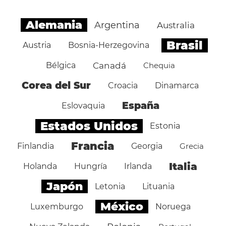
Alemania
Argentina
Australia
Brasil
Austria
Bosnia-Herzegovina
Bélgica
Canadá
Chequia
Corea del Sur
Croacia
Dinamarca
España
Eslovaquia
Estados Unidos
Estonia
Francia
Finlandia
Georgia
Grecia
Italia
Holanda
Hungría
Irlanda
Japón
Letonia
Lituania
México
Luxemburgo
Noruega