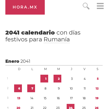
HORA.MX
2041
calendario
con días
festivos para
Rumanía
Enero
2041
D
L
M
M
J
V
S
1
1
2
3
4
5
2
6
7
8
9
1
0
1
1
1
2
3
1
3
1
4
1
5
1
6
1
7
1
8
1
9
4
2
0
2
1
2
2
2
3
2
4
2
5
2
6