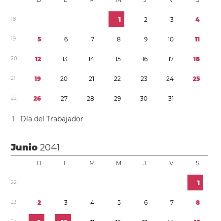
1
8
1
2
3
4
1
9
5
6
7
8
9
1
0
1
1
2
0
1
2
1
3
1
4
1
5
1
6
1
7
1
8
2
1
1
9
2
0
2
1
2
2
2
3
2
4
2
5
2
2
2
6
2
7
2
8
2
9
3
0
3
1
1
Día del Trabajador
Junio
2041
D
L
M
M
J
V
S
2
2
1
2
3
2
3
4
5
6
7
8