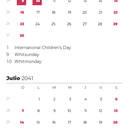
2
4
9
1
0
1
1
1
2
1
3
1
4
1
5
2
5
1
6
1
7
1
8
1
9
2
0
2
1
2
2
2
6
2
3
2
4
2
5
2
6
2
7
2
8
2
9
2
7
3
0
1
International Children’s Day
9
Whitsunday
1
0
Whitmonday
Julio
2041
D
L
M
M
J
V
S
2
7
1
2
3
4
5
6
2
8
7
8
9
1
0
1
1
1
2
1
3
2
9
1
4
1
5
1
6
1
7
1
8
1
9
2
0