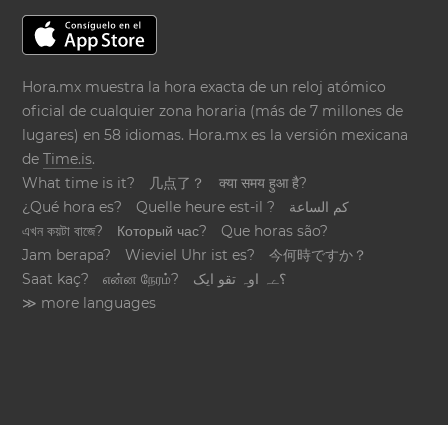
Hora.mx muestra la hora exacta de un reloj atómico
oficial de cualquier zona horaria (más de 7 millones de
lugares) en 58 idiomas. Hora.mx es la versión mexicana
de
Time.is
.
What time is it?
几点了？
क्या समय हुआ है?
¿Qué hora es?
Quelle heure est-il ?
كم الساعة
এখন কয়টা বাজে?
Который час?
Que horas são?
Jam berapa?
Wieviel Uhr ist es?
今何時ですか？
Saat kaç?
என்ன நேரம்?
؟ےہ اوہ تقو ایک
≫ more languages