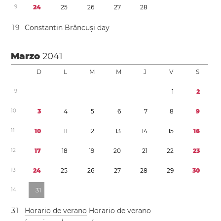
9
2
4
2
5
2
6
2
7
2
8
1
9
Constantin Brâncuși day
Marzo
2041
D
L
M
M
J
V
S
9
1
2
1
0
3
4
5
6
7
8
9
1
1
1
0
1
1
1
2
1
3
1
4
1
5
1
6
1
2
1
7
1
8
1
9
2
0
2
1
2
2
2
3
1
3
2
4
2
5
2
6
2
7
2
8
2
9
3
0
1
4
3
1
3
1
Horario de verano
Horario de verano