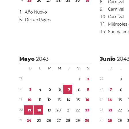
4
2
5
2
6
2
7
2
8
2
9
3
0
3
1
8
Carnival
9
Carnival
1
Año Nuevo
1
0
Carnival
6
Día de Reyes
1
1
Miércoles 
1
4
San Valent
Mayo
2043
Junio
204
D
L
M
M
J
V
S
D
L
1
7
1
2
2
2
1
1
8
3
4
5
6
7
8
9
2
3
7
8
1
9
1
0
1
1
1
2
1
3
1
4
1
5
1
6
2
4
1
4
1
5
2
0
1
7
1
8
1
9
2
0
2
1
2
2
2
3
2
5
2
1
2
2
2
1
2
4
2
5
2
6
2
7
2
8
2
9
3
0
2
6
2
8
2
9