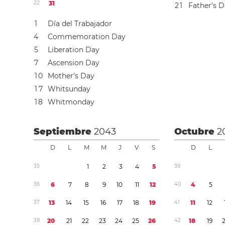
2
2
3
1
2
1
Father’s 
1
Día del Trabajador
4
Commemoration Day
5
Liberation Day
7
Ascension Day
1
0
Mother’s Day
1
7
Whitsunday
1
8
Whitmonday
Septiembre
2043
Octubre
2
D
L
M
M
J
V
S
D
L
3
5
1
2
3
4
5
3
9
3
6
6
7
8
9
1
0
1
1
1
2
4
0
4
5
3
7
1
3
1
4
1
5
1
6
1
7
1
8
1
9
4
1
1
1
1
2
3
8
2
0
2
1
2
2
2
3
2
4
2
5
2
6
4
2
1
8
1
9