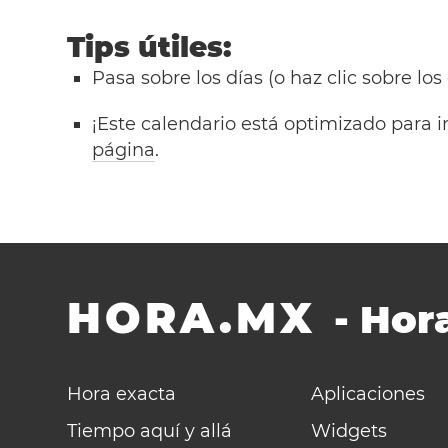
Tips útiles:
Pasa sobre los días (o haz clic sobre los
¡Este calendario está optimizado para i
página
.
HORA.MX
-
Hora
Hora exacta
Aplicaciones
Tiempo aquí y allá
Widgets