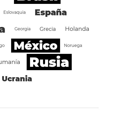
España
Eslovaquia
a
Holanda
Grecia
Georgia
México
go
Noruega
Rusia
umanía
Ucrania