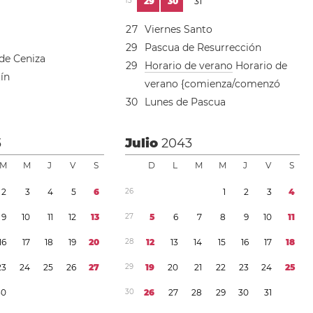
1
3
2
9
3
0
3
1
2
7
Viernes Santo
2
9
Pascua de Resurrección
de Ceniza
2
9
Horario de verano
Horario de
ín
verano {comienza/comenzó
3
0
Lunes de Pascua
3
Julio
2043
M
M
J
V
S
D
L
M
M
J
V
S
2
3
4
5
6
2
6
1
2
3
4
9
1
0
1
1
1
2
1
3
2
7
5
6
7
8
9
1
0
1
1
1
6
1
7
1
8
1
9
2
0
2
8
1
2
1
3
1
4
1
5
1
6
1
7
1
8
2
3
2
4
2
5
2
6
2
7
2
9
1
9
2
0
2
1
2
2
2
3
2
4
2
5
3
0
3
0
2
6
2
7
2
8
2
9
3
0
3
1