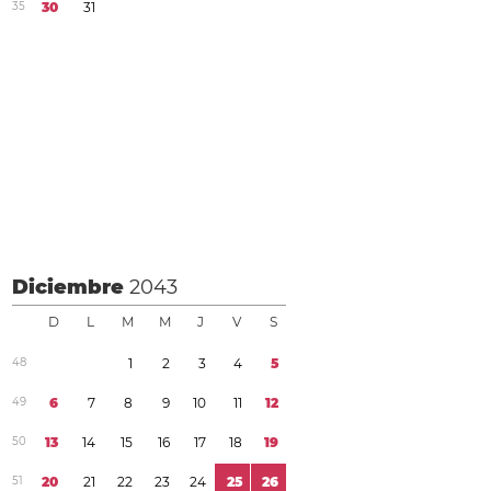
3
5
3
0
3
1
Diciembre
2043
D
L
M
M
J
V
S
4
8
1
2
3
4
5
4
9
6
7
8
9
1
0
1
1
1
2
5
0
1
3
1
4
1
5
1
6
1
7
1
8
1
9
5
1
2
0
2
1
2
2
2
3
2
4
2
5
2
6