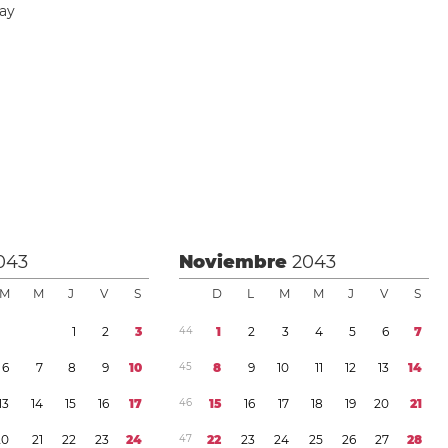
Day
043
Noviembre
2043
M
M
J
V
S
D
L
M
M
J
V
S
1
2
3
4
4
1
2
3
4
5
6
7
6
7
8
9
1
0
4
5
8
9
1
0
1
1
1
2
1
3
1
4
1
3
1
4
1
5
1
6
1
7
4
6
1
5
1
6
1
7
1
8
1
9
2
0
2
1
2
0
2
1
2
2
2
3
2
4
4
7
2
2
2
3
2
4
2
5
2
6
2
7
2
8