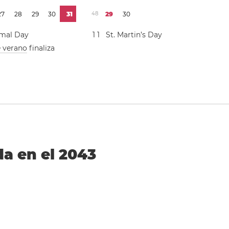
2
7
2
8
2
9
3
0
3
1
4
8
2
9
3
0
mal Day
1
1
St. Martin’s Day
e verano
finaliza
n
da en el 2043