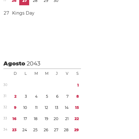
1
7
2
6
2
7
2
8
2
9
3
0
2
7
Kings Day
Agosto
2043
D
L
M
M
J
V
S
3
0
1
3
1
2
3
4
5
6
7
8
3
2
9
1
0
1
1
1
2
1
3
1
4
1
5
3
3
1
6
1
7
1
8
1
9
2
0
2
1
2
2
3
4
2
3
2
4
2
5
2
6
2
7
2
8
2
9