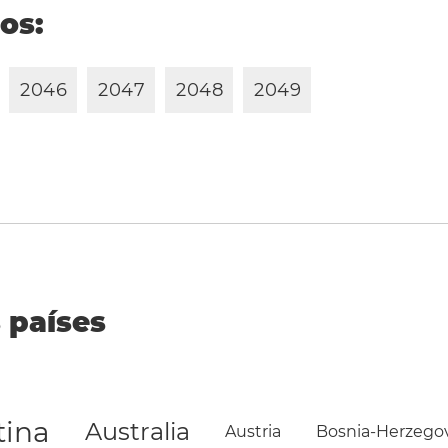
ños:
2
0
4
6
2
0
4
7
2
0
4
8
2
0
4
9
 países
tina
Australia
Austria
Bosnia-Herzego