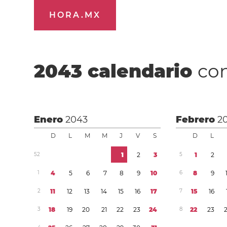
HORA.MX
2043
calendario
con
Enero
2043
Febrero
2
D
L
M
M
J
V
S
D
L
5
2
1
2
3
5
1
2
1
4
5
6
7
8
9
1
0
6
8
9
2
1
1
1
2
1
3
1
4
1
5
1
6
1
7
7
1
5
1
6
3
1
8
1
9
2
0
2
1
2
2
2
3
2
4
8
2
2
2
3