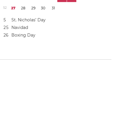
5
2
2
7
2
8
2
9
3
0
3
1
5
St. Nicholas’ Day
2
5
Navidad
2
6
Boxing Day