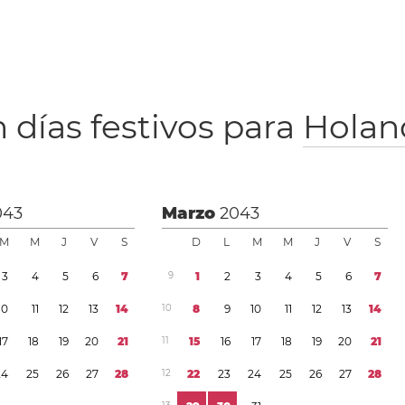
 días festivos para
Holan
043
Marzo
2043
M
M
J
V
S
D
L
M
M
J
V
S
3
4
5
6
7
9
1
2
3
4
5
6
7
1
0
1
1
1
2
1
3
1
4
1
0
8
9
1
0
1
1
1
2
1
3
1
4
1
7
1
8
1
9
2
0
2
1
1
1
1
5
1
6
1
7
1
8
1
9
2
0
2
1
2
4
2
5
2
6
2
7
2
8
1
2
2
2
2
3
2
4
2
5
2
6
2
7
2
8