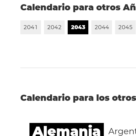
Calendario para otros A
2
0
4
1
2
0
4
2
2
0
4
3
2
0
4
4
2
0
4
5
Calendario para los otros
Alemania
Argen