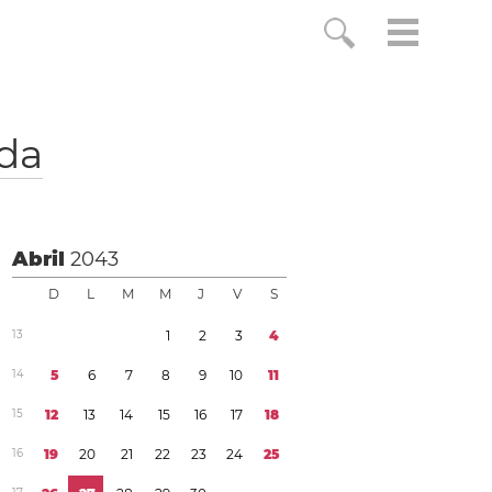
da
Abril
2043
D
L
M
M
J
V
S
1
3
1
2
3
4
1
4
5
6
7
8
9
1
0
1
1
1
5
1
2
1
3
1
4
1
5
1
6
1
7
1
8
1
6
1
9
2
0
2
1
2
2
2
3
2
4
2
5