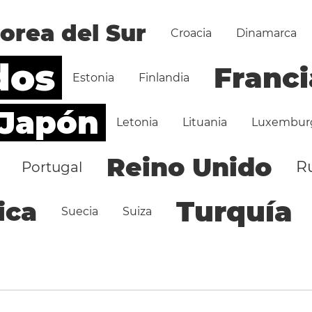
orea del Sur
Croacia
Dinamarca
dos
Franci
Estonia
Finlandia
Japón
Letonia
Lituania
Luxembur
Reino Unido
R
Portugal
Turquía
ica
Suecia
Suiza