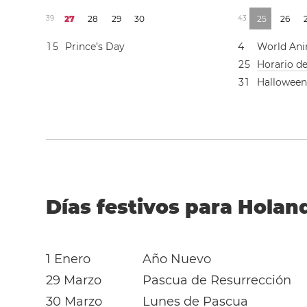
3
9
2
7
2
8
2
9
3
0
4
3
2
5
2
6
1
5
Prince’s Day
4
World Ani
2
5
Horario d
3
1
Hallowee
Días festivos para Holan
1 Enero
Año Nuevo
29 Marzo
Pascua de Resurrección
30 Marzo
Lunes de Pascua