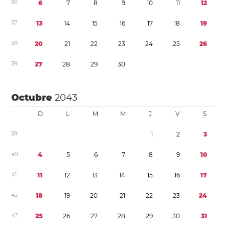
3
6
6
7
8
9
1
0
1
1
1
2
3
7
1
3
1
4
1
5
1
6
1
7
1
8
1
9
3
8
2
0
2
1
2
2
2
3
2
4
2
5
2
6
3
9
2
7
2
8
2
9
3
0
Octubre
2043
D
L
M
M
J
V
S
3
9
1
2
3
4
0
4
5
6
7
8
9
1
0
4
1
1
1
1
2
1
3
1
4
1
5
1
6
1
7
4
2
1
8
1
9
2
0
2
1
2
2
2
3
2
4
4
3
2
5
2
6
2
7
2
8
2
9
3
0
3
1