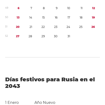
4
9
6
7
8
9
1
0
1
1
1
2
5
0
1
3
1
4
1
5
1
6
1
7
1
8
1
9
5
1
2
0
2
1
2
2
2
3
2
4
2
5
2
6
5
2
2
7
2
8
2
9
3
0
3
1
Días festivos para Rusia en el
2043
1 Enero
Año Nuevo