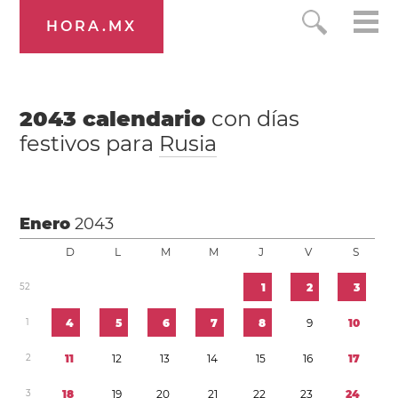
HORA.MX
2043
calendario
con días
festivos para
Rusia
Enero
2043
D
L
M
M
J
V
S
5
2
1
2
3
1
4
5
6
7
8
9
1
0
2
1
1
1
2
1
3
1
4
1
5
1
6
1
7
3
1
8
1
9
2
0
2
1
2
2
2
3
2
4