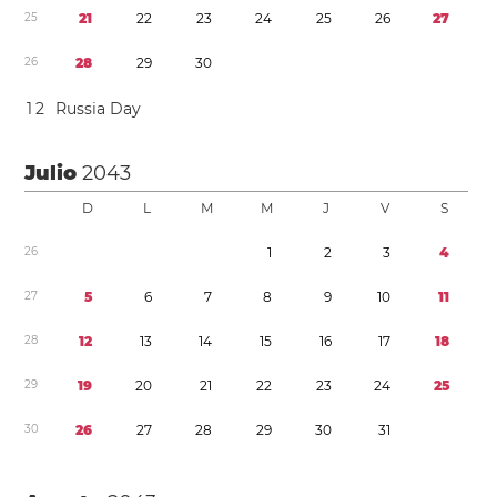
2
5
2
1
2
2
2
3
2
4
2
5
2
6
2
7
2
6
2
8
2
9
3
0
1
2
Russia Day
Julio
2043
D
L
M
M
J
V
S
2
6
1
2
3
4
2
7
5
6
7
8
9
1
0
1
1
2
8
1
2
1
3
1
4
1
5
1
6
1
7
1
8
2
9
1
9
2
0
2
1
2
2
2
3
2
4
2
5
3
0
2
6
2
7
2
8
2
9
3
0
3
1