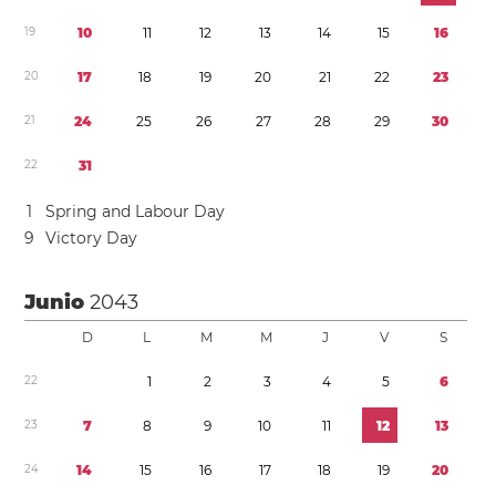
1
9
1
0
1
1
1
2
1
3
1
4
1
5
1
6
2
0
1
7
1
8
1
9
2
0
2
1
2
2
2
3
2
1
2
4
2
5
2
6
2
7
2
8
2
9
3
0
2
2
3
1
1
Spring and Labour Day
9
Victory Day
Junio
2043
D
L
M
M
J
V
S
2
2
1
2
3
4
5
6
2
3
7
8
9
1
0
1
1
1
2
1
3
2
4
1
4
1
5
1
6
1
7
1
8
1
9
2
0