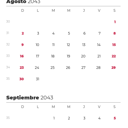
Agosto
2043
D
L
M
M
J
V
S
3
0
1
3
1
2
3
4
5
6
7
8
3
2
9
1
0
1
1
1
2
1
3
1
4
1
5
3
3
1
6
1
7
1
8
1
9
2
0
2
1
2
2
3
4
2
3
2
4
2
5
2
6
2
7
2
8
2
9
3
5
3
0
3
1
Septiembre
2043
D
L
M
M
J
V
S
3
5
1
2
3
4
5