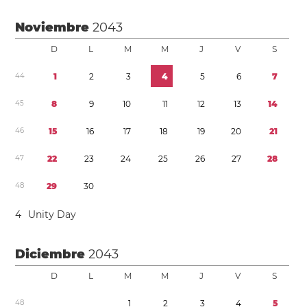
Noviembre
2043
D
L
M
M
J
V
S
4
4
1
2
3
4
5
6
7
4
5
8
9
1
0
1
1
1
2
1
3
1
4
4
6
1
5
1
6
1
7
1
8
1
9
2
0
2
1
4
7
2
2
2
3
2
4
2
5
2
6
2
7
2
8
4
8
2
9
3
0
4
Unity Day
Diciembre
2043
D
L
M
M
J
V
S
4
8
1
2
3
4
5