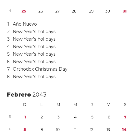
4
2
5
2
6
2
7
2
8
2
9
3
0
3
1
1
Año Nuevo
2
New Year’s holidays
3
New Year’s holidays
4
New Year’s holidays
5
New Year’s holidays
6
New Year’s holidays
7
Orthodox Christmas Day
8
New Year’s holidays
Febrero
2043
D
L
M
M
J
V
S
5
1
2
3
4
5
6
7
6
8
9
1
0
1
1
1
2
1
3
1
4