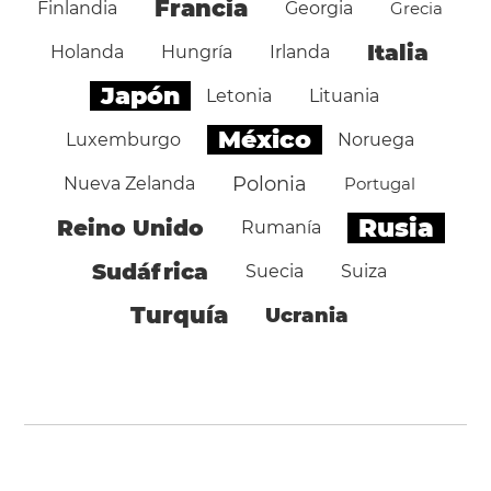
Francia
Finlandia
Georgia
Grecia
Italia
Holanda
Hungría
Irlanda
Japón
Letonia
Lituania
México
Luxemburgo
Noruega
Polonia
Nueva Zelanda
Portugal
Rusia
Reino Unido
Rumanía
Sudáfrica
Suecia
Suiza
Turquía
Ucrania