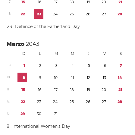
7
1
5
1
6
1
7
1
8
1
9
2
0
2
1
8
2
2
2
3
2
4
2
5
2
6
2
7
2
8
2
3
Defence of the Fatherland Day
Marzo
2043
D
L
M
M
J
V
S
9
1
2
3
4
5
6
7
1
0
8
9
1
0
1
1
1
2
1
3
1
4
1
1
1
5
1
6
1
7
1
8
1
9
2
0
2
1
1
2
2
2
2
3
2
4
2
5
2
6
2
7
2
8
1
3
2
9
3
0
3
1
8
International Women’s Day