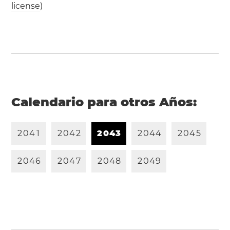
license
)
Calendario para otros Años:
2
0
4
1
2
0
4
2
2
0
4
3
2
0
4
4
2
0
4
5
2
0
4
6
2
0
4
7
2
0
4
8
2
0
4
9