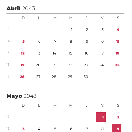
Abril
2043
D
L
M
M
J
V
S
1
3
1
2
3
4
1
4
5
6
7
8
9
1
0
1
1
1
5
1
2
1
3
1
4
1
5
1
6
1
7
1
8
1
6
1
9
2
0
2
1
2
2
2
3
2
4
2
5
1
7
2
6
2
7
2
8
2
9
3
0
Mayo
2043
D
L
M
M
J
V
S
1
7
1
2
1
8
3
4
5
6
7
8
9