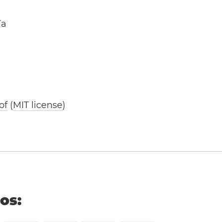
ía
of
(
MIT license
)
ños: