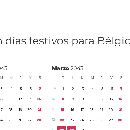
 días festivos para
Bélgi
043
Marzo
2043
M
M
J
V
S
D
L
M
M
J
V
S
3
4
5
6
7
9
1
2
3
4
5
6
7
1
0
1
1
1
2
1
3
1
4
1
0
8
9
1
0
1
1
1
2
1
3
1
4
1
7
1
8
1
9
2
0
2
1
1
1
1
5
1
6
1
7
1
8
1
9
2
0
2
1
2
4
2
5
2
6
2
7
2
8
1
2
2
2
2
3
2
4
2
5
2
6
2
7
2
8