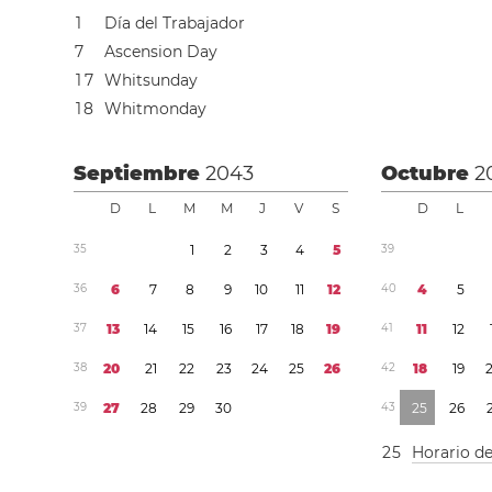
1
Día del Trabajador
7
Ascension Day
1
7
Whitsunday
1
8
Whitmonday
Septiembre
2043
Octubre
2
D
L
M
M
J
V
S
D
L
3
5
1
2
3
4
5
3
9
3
6
6
7
8
9
1
0
1
1
1
2
4
0
4
5
3
7
1
3
1
4
1
5
1
6
1
7
1
8
1
9
4
1
1
1
1
2
3
8
2
0
2
1
2
2
2
3
2
4
2
5
2
6
4
2
1
8
1
9
3
9
2
7
2
8
2
9
3
0
4
3
2
5
2
6
2
5
Horario d