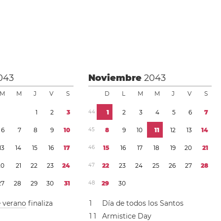
043
Noviembre
2043
M
M
J
V
S
D
L
M
M
J
V
S
1
2
3
4
4
1
2
3
4
5
6
7
6
7
8
9
1
0
4
5
8
9
1
0
1
1
1
2
1
3
1
4
1
3
1
4
1
5
1
6
1
7
4
6
1
5
1
6
1
7
1
8
1
9
2
0
2
1
2
0
2
1
2
2
2
3
2
4
4
7
2
2
2
3
2
4
2
5
2
6
2
7
2
8
2
7
2
8
2
9
3
0
3
1
4
8
2
9
3
0
e verano
finaliza
1
Día de todos los Santos
1
1
Armistice Day