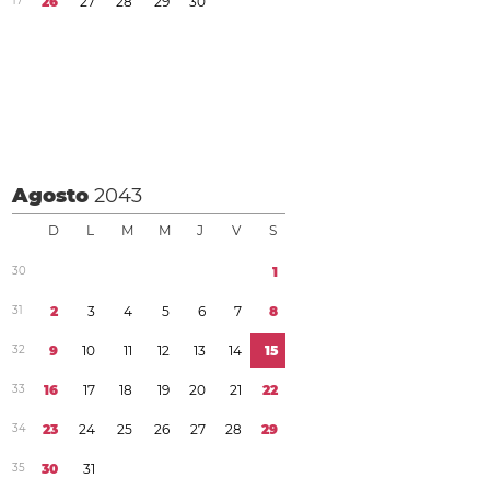
1
7
2
6
2
7
2
8
2
9
3
0
Agosto
2043
D
L
M
M
J
V
S
3
0
1
3
1
2
3
4
5
6
7
8
3
2
9
1
0
1
1
1
2
1
3
1
4
1
5
3
3
1
6
1
7
1
8
1
9
2
0
2
1
2
2
3
4
2
3
2
4
2
5
2
6
2
7
2
8
2
9
3
5
3
0
3
1