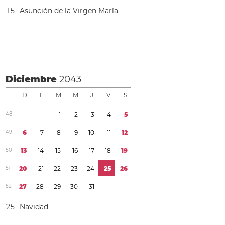
1
5
Asunción de la Virgen María
Diciembre
2043
D
L
M
M
J
V
S
4
8
1
2
3
4
5
4
9
6
7
8
9
1
0
1
1
1
2
5
0
1
3
1
4
1
5
1
6
1
7
1
8
1
9
5
1
2
0
2
1
2
2
2
3
2
4
2
5
2
6
5
2
2
7
2
8
2
9
3
0
3
1
2
5
Navidad