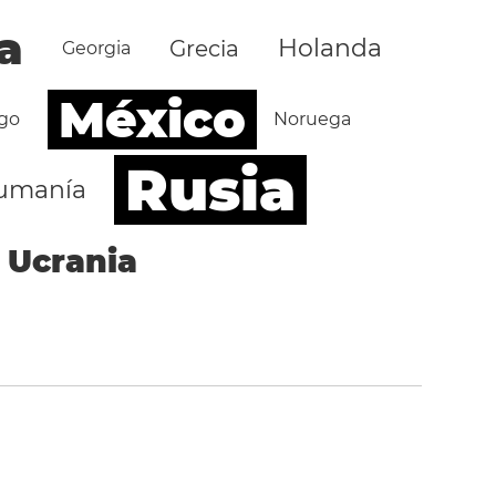
a
Holanda
Grecia
Georgia
México
go
Noruega
Rusia
umanía
Ucrania