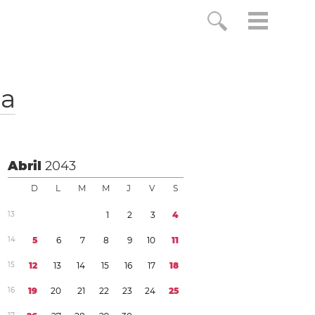
ca
Abril
2043
D
L
M
M
J
V
S
1
3
1
2
3
4
1
4
5
6
7
8
9
1
0
1
1
1
5
1
2
1
3
1
4
1
5
1
6
1
7
1
8
1
6
1
9
2
0
2
1
2
2
2
3
2
4
2
5