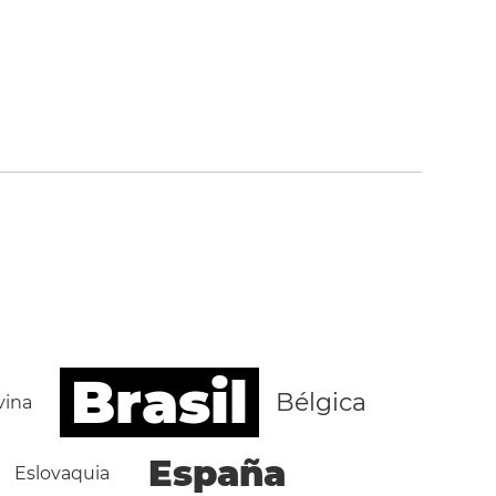
Brasil
Bélgica
vina
España
Eslovaquia