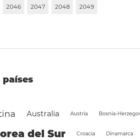
2
0
4
6
2
0
4
7
2
0
4
8
2
0
4
9
 países
tina
Australia
Austria
Bosnia-Herzego
orea del Sur
Croacia
Dinamarca