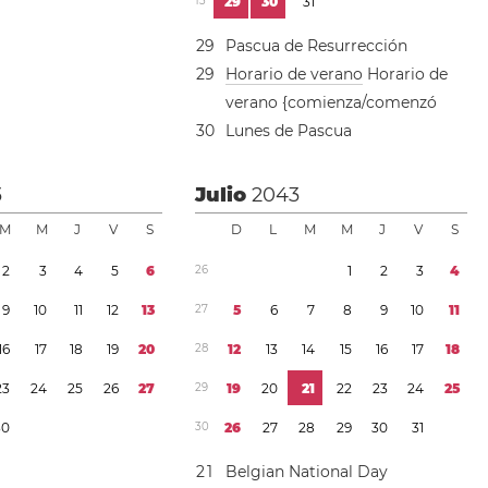
1
3
2
9
3
0
3
1
2
9
Pascua de Resurrección
2
9
Horario de verano
Horario de
verano {comienza/comenzó
3
0
Lunes de Pascua
3
Julio
2043
M
M
J
V
S
D
L
M
M
J
V
S
2
3
4
5
6
2
6
1
2
3
4
9
1
0
1
1
1
2
1
3
2
7
5
6
7
8
9
1
0
1
1
1
6
1
7
1
8
1
9
2
0
2
8
1
2
1
3
1
4
1
5
1
6
1
7
1
8
2
3
2
4
2
5
2
6
2
7
2
9
1
9
2
0
2
1
2
2
2
3
2
4
2
5
3
0
3
0
2
6
2
7
2
8
2
9
3
0
3
1
2
1
Belgian National Day