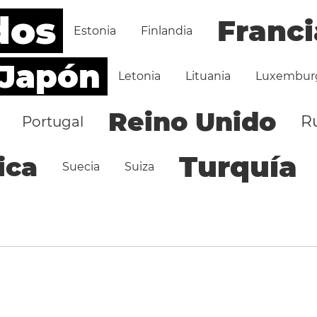
dos
Franci
Estonia
Finlandia
Japón
Letonia
Lituania
Luxembur
Reino Unido
R
Portugal
Turquía
ica
Suecia
Suiza