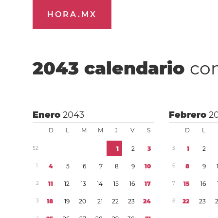
HORA.MX
2043
calendario
con
Enero
2043
Febrero
2
D
L
M
M
J
V
S
D
L
5
2
1
2
3
5
1
2
1
4
5
6
7
8
9
1
0
6
8
9
2
1
1
1
2
1
3
1
4
1
5
1
6
1
7
7
1
5
1
6
3
1
8
1
9
2
0
2
1
2
2
2
3
2
4
8
2
2
2
3