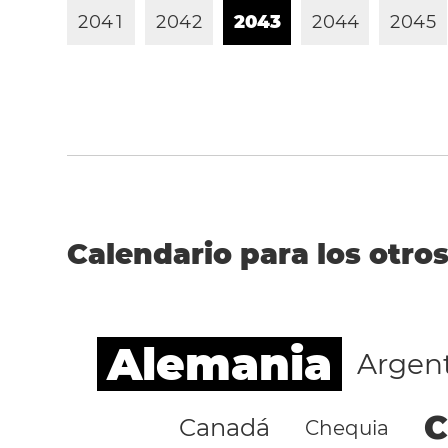
2
0
4
1
2
0
4
2
2
0
4
3
2
0
4
4
2
0
4
5
Calendario para los otros
Alemania
Argen
C
Canadá
Chequia