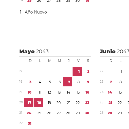
4
2
5
2
6
2
7
2
8
2
9
3
0
3
1
1
Año Nuevo
Mayo
2043
Junio
204
D
L
M
M
J
V
S
D
L
1
7
1
2
2
2
1
1
8
3
4
5
6
7
8
9
2
3
7
8
1
9
1
0
1
1
1
2
1
3
1
4
1
5
1
6
2
4
1
4
1
5
2
0
1
7
1
8
1
9
2
0
2
1
2
2
2
3
2
5
2
1
2
2
2
1
2
4
2
5
2
6
2
7
2
8
2
9
3
0
2
6
2
8
2
9
2
2
3
1