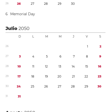
2
6
2
6
2
7
2
8
2
9
3
0
6
Memorial Day
Julio
2050
D
L
M
M
J
V
S
2
6
1
2
2
7
3
4
5
6
7
8
9
2
8
1
0
1
1
1
2
1
3
1
4
1
5
1
6
2
9
1
7
1
8
1
9
2
0
2
1
2
2
2
3
3
0
2
4
2
5
2
6
2
7
2
8
2
9
3
0
3
1
3
1