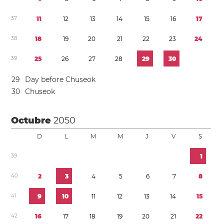
3
7
1
1
1
2
1
3
1
4
1
5
1
6
1
7
3
8
1
8
1
9
2
0
2
1
2
2
2
3
2
4
3
9
2
5
2
6
2
7
2
8
2
9
3
0
2
9
Day before Chuseok
3
0
Chuseok
Octubre
2050
D
L
M
M
J
V
S
3
9
1
4
0
2
3
4
5
6
7
8
4
1
9
1
0
1
1
1
2
1
3
1
4
1
5
4
2
1
6
1
7
1
8
1
9
2
0
2
1
2
2