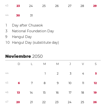
4
3
2
3
2
4
2
5
2
6
2
7
2
8
2
9
4
4
3
0
3
1
1
Day after Chuseok
3
National Foundation Day
9
Hangul Day
1
0
Hangul Day (substitute day)
Noviembre
2050
D
L
M
M
J
V
S
4
4
1
2
3
4
5
4
5
6
7
8
9
1
0
1
1
1
2
4
6
1
3
1
4
1
5
1
6
1
7
1
8
1
9
4
7
2
0
2
1
2
2
2
3
2
4
2
5
2
6