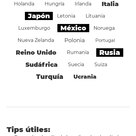
Italia
Holanda
Hungría
Irlanda
Japón
Letonia
Lituania
México
Luxemburgo
Noruega
Polonia
Nueva Zelanda
Portugal
Rusia
Reino Unido
Rumanía
Sudáfrica
Suecia
Suiza
Turquía
Ucrania
Tips útiles: