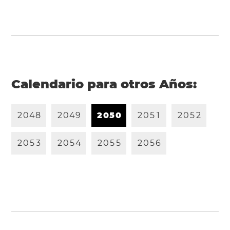
Calendario para otros Años:
2
0
4
8
2
0
4
9
2
0
5
0
2
0
5
1
2
0
5
2
2
0
5
3
2
0
5
4
2
0
5
5
2
0
5
6