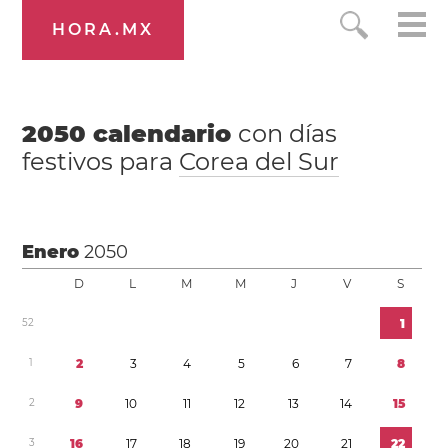
HORA.MX
2050
calendario
con días
festivos para
Corea del Sur
Enero
2050
D
L
M
M
J
V
S
5
2
1
1
2
3
4
5
6
7
8
2
9
1
0
1
1
1
2
1
3
1
4
1
5
3
1
6
1
7
1
8
1
9
2
0
2
1
2
2