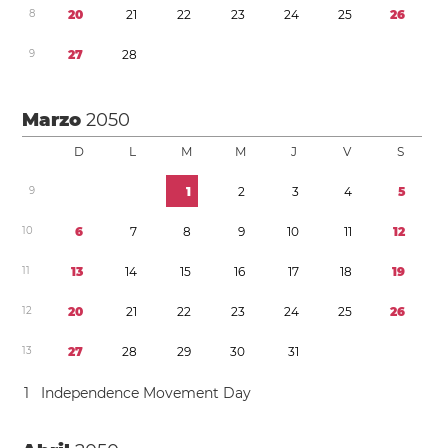
8
2
0
2
1
2
2
2
3
2
4
2
5
2
6
9
2
7
2
8
Marzo
2050
D
L
M
M
J
V
S
9
1
2
3
4
5
1
0
6
7
8
9
1
0
1
1
1
2
1
1
1
3
1
4
1
5
1
6
1
7
1
8
1
9
1
2
2
0
2
1
2
2
2
3
2
4
2
5
2
6
1
3
2
7
2
8
2
9
3
0
3
1
1
Independence Movement Day