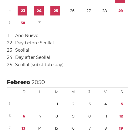
4
2
3
2
4
2
5
2
6
2
7
2
8
2
9
5
3
0
3
1
1
Año Nuevo
2
2
Day before Seollal
2
3
Seollal
2
4
Day after Seollal
2
5
Seollal (substitute day)
Febrero
2050
D
L
M
M
J
V
S
5
1
2
3
4
5
6
6
7
8
9
1
0
1
1
1
2
7
1
3
1
4
1
5
1
6
1
7
1
8
1
9