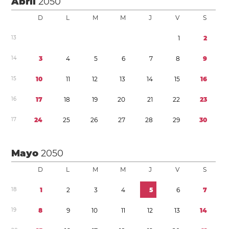
Abril
2050
D
L
M
M
J
V
S
1
3
1
2
1
4
3
4
5
6
7
8
9
1
5
1
0
1
1
1
2
1
3
1
4
1
5
1
6
1
6
1
7
1
8
1
9
2
0
2
1
2
2
2
3
1
7
2
4
2
5
2
6
2
7
2
8
2
9
3
0
Mayo
2050
D
L
M
M
J
V
S
1
8
1
2
3
4
5
6
7
1
9
8
9
1
0
1
1
1
2
1
3
1
4