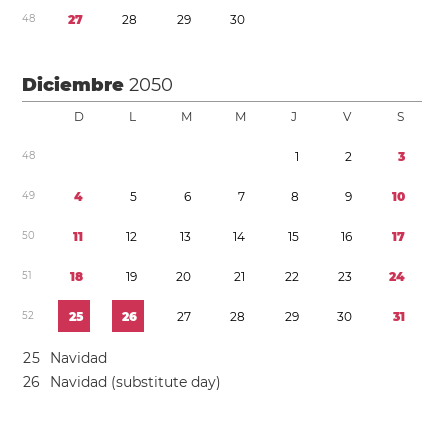
4
8
2
7
2
8
2
9
3
0
Diciembre
2050
D
L
M
M
J
V
S
4
8
1
2
3
4
9
4
5
6
7
8
9
1
0
5
0
1
1
1
2
1
3
1
4
1
5
1
6
1
7
5
1
1
8
1
9
2
0
2
1
2
2
2
3
2
4
5
2
2
5
2
6
2
7
2
8
2
9
3
0
3
1
2
5
Navidad
2
6
Navidad (substitute day)