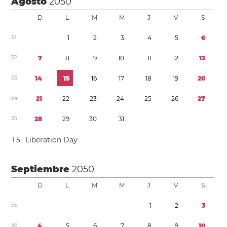
Agosto
2050
D
L
M
M
J
V
S
3
1
1
2
3
4
5
6
3
2
7
8
9
1
0
1
1
1
2
1
3
3
3
1
4
1
5
1
6
1
7
1
8
1
9
2
0
3
4
2
1
2
2
2
3
2
4
2
5
2
6
2
7
3
5
2
8
2
9
3
0
3
1
1
5
Liberation Day
Septiembre
2050
D
L
M
M
J
V
S
3
5
1
2
3
3
6
4
5
6
7
8
9
1
0