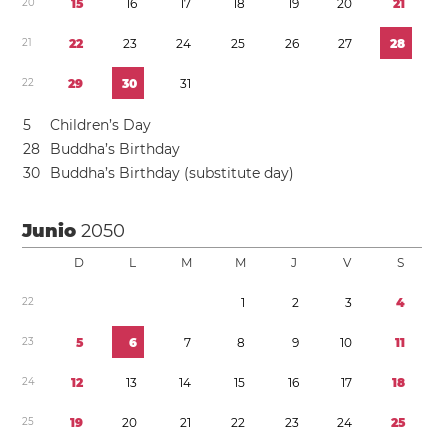
2
0
1
5
1
6
1
7
1
8
1
9
2
0
2
1
2
1
2
2
2
3
2
4
2
5
2
6
2
7
2
8
2
2
2
9
3
0
3
1
5
Children’s Day
2
8
Buddha’s Birthday
3
0
Buddha’s Birthday (substitute day)
Junio
2050
D
L
M
M
J
V
S
2
2
1
2
3
4
2
3
5
6
7
8
9
1
0
1
1
2
4
1
2
1
3
1
4
1
5
1
6
1
7
1
8
2
5
1
9
2
0
2
1
2
2
2
3
2
4
2
5