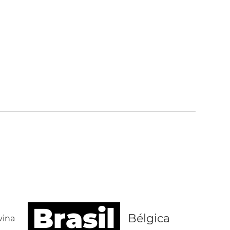
Brasil
Bélgica
vina