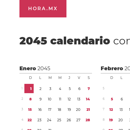
HORA.MX
2045
calendario
con
Enero
2045
Febrero
2
D
L
M
M
J
V
S
D
L
1
1
2
3
4
5
6
7
5
2
8
9
1
0
1
1
1
2
1
3
1
4
6
5
6
3
1
5
1
6
1
7
1
8
1
9
2
0
2
1
7
1
2
1
3
4
2
2
2
3
2
4
2
5
2
6
2
7
2
8
8
1
9
2
0