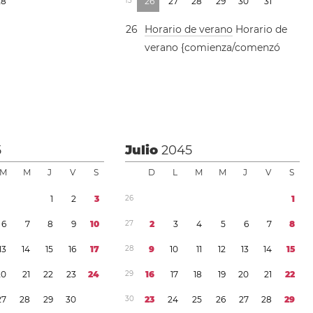
2
8
1
3
2
6
2
7
2
8
2
9
3
0
3
1
2
6
Horario de verano
Horario de
verano {comienza/comenzó
5
Julio
2045
M
M
J
V
S
D
L
M
M
J
V
S
1
2
3
2
6
1
6
7
8
9
1
0
2
7
2
3
4
5
6
7
8
1
3
1
4
1
5
1
6
1
7
2
8
9
1
0
1
1
1
2
1
3
1
4
1
5
2
0
2
1
2
2
2
3
2
4
2
9
1
6
1
7
1
8
1
9
2
0
2
1
2
2
2
7
2
8
2
9
3
0
3
0
2
3
2
4
2
5
2
6
2
7
2
8
2
9