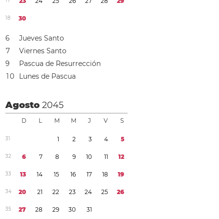
1
7
2
3
2
4
2
5
2
6
2
7
2
8
2
9
1
8
3
0
6
Jueves Santo
7
Viernes Santo
9
Pascua de Resurrección
1
0
Lunes de Pascua
Agosto
2045
D
L
M
M
J
V
S
3
1
1
2
3
4
5
3
2
6
7
8
9
1
0
1
1
1
2
3
3
1
3
1
4
1
5
1
6
1
7
1
8
1
9
3
4
2
0
2
1
2
2
2
3
2
4
2
5
2
6
3
5
2
7
2
8
2
9
3
0
3
1