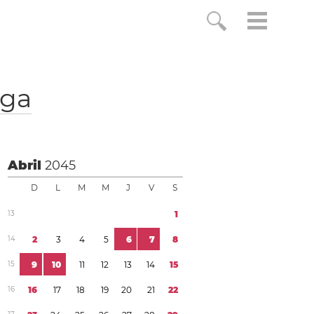
ega
Abril
2045
D
L
M
M
J
V
S
1
3
1
1
4
2
3
4
5
6
7
8
1
5
9
1
0
1
1
1
2
1
3
1
4
1
5
1
6
1
6
1
7
1
8
1
9
2
0
2
1
2
2