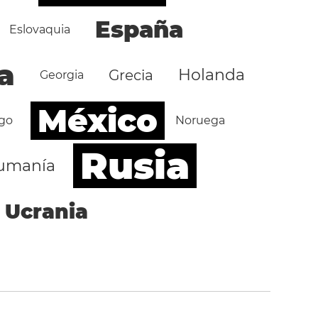
España
Eslovaquia
a
Holanda
Grecia
Georgia
México
go
Noruega
Rusia
umanía
Ucrania