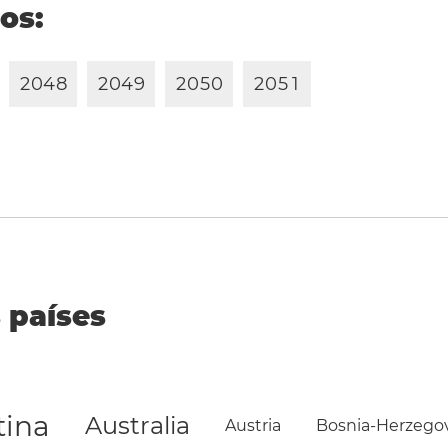
ños:
2
0
4
8
2
0
4
9
2
0
5
0
2
0
5
1
 países
tina
Australia
Austria
Bosnia-Herzego