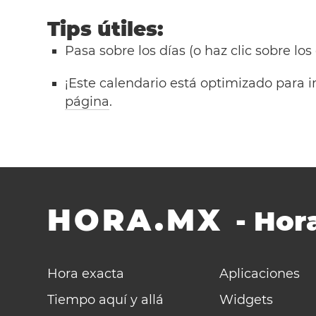
Tips útiles:
Pasa sobre los días (o haz clic sobre los
¡Este calendario está optimizado para i
página
.
HORA.MX
-
Hora
Hora exacta
Aplicaciones
Tiempo aquí y allá
Widgets