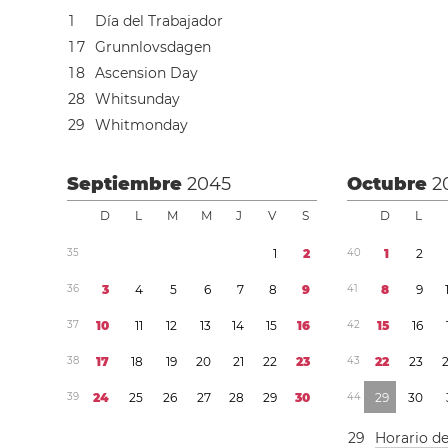
1
Día del Trabajador
1
7
Grunnlovsdagen
1
8
Ascension Day
2
8
Whitsunday
2
9
Whitmonday
Septiembre
2045
Octubre
2
D
L
M
M
J
V
S
D
L
3
5
1
2
4
0
1
2
3
6
3
4
5
6
7
8
9
4
1
8
9
3
7
1
0
1
1
1
2
1
3
1
4
1
5
1
6
4
2
1
5
1
6
3
8
1
7
1
8
1
9
2
0
2
1
2
2
2
3
4
3
2
2
2
3
3
9
2
4
2
5
2
6
2
7
2
8
2
9
3
0
4
4
2
9
3
0
2
9
Horario d