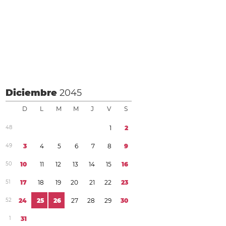
Diciembre
2045
D
L
M
M
J
V
S
4
8
1
2
4
9
3
4
5
6
7
8
9
5
0
1
0
1
1
1
2
1
3
1
4
1
5
1
6
5
1
1
7
1
8
1
9
2
0
2
1
2
2
2
3
5
2
2
4
2
5
2
6
2
7
2
8
2
9
3
0
1
3
1