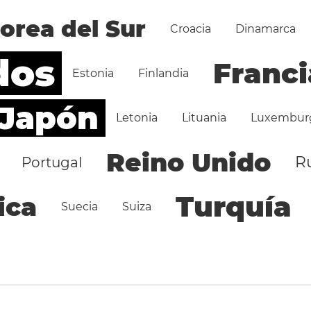
orea del Sur
Croacia
Dinamarca
dos
Franci
Estonia
Finlandia
Japón
Letonia
Lituania
Luxembur
Reino Unido
R
Portugal
Turquía
ica
Suecia
Suiza