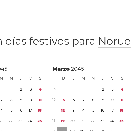
 días festivos para
Noru
045
Marzo
2045
M
M
J
V
S
D
L
M
M
J
V
S
1
2
3
4
9
1
2
3
4
7
8
9
1
0
1
1
1
0
5
6
7
8
9
1
0
1
1
1
4
1
5
1
6
1
7
1
8
1
1
1
2
1
3
1
4
1
5
1
6
1
7
1
8
2
1
2
2
2
3
2
4
2
5
1
2
1
9
2
0
2
1
2
2
2
3
2
4
2
5