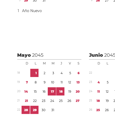
5
2
9
3
0
3
1
9
2
6
2
7
1
Año Nuevo
Mayo
2045
Junio
204
D
L
M
M
J
V
S
D
L
1
8
1
2
3
4
5
6
2
2
1
9
7
8
9
1
0
1
1
1
2
1
3
2
3
4
5
2
0
1
4
1
5
1
6
1
7
1
8
1
9
2
0
2
4
1
1
1
2
2
1
2
1
2
2
2
3
2
4
2
5
2
6
2
7
2
5
1
8
1
9
2
2
2
8
2
9
3
0
3
1
2
6
2
5
2
6