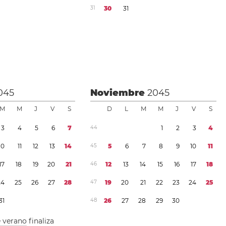
3
1
3
0
3
1
045
Noviembre
2045
M
M
J
V
S
D
L
M
M
J
V
S
3
4
5
6
7
4
4
1
2
3
4
1
0
1
1
1
2
1
3
1
4
4
5
5
6
7
8
9
1
0
1
1
1
7
1
8
1
9
2
0
2
1
4
6
1
2
1
3
1
4
1
5
1
6
1
7
1
8
2
4
2
5
2
6
2
7
2
8
4
7
1
9
2
0
2
1
2
2
2
3
2
4
2
5
3
1
4
8
2
6
2
7
2
8
2
9
3
0
e verano
finaliza