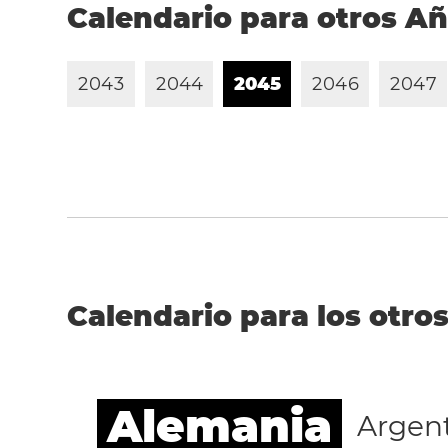
Calendario para otros A
2
0
4
3
2
0
4
4
2
0
4
5
2
0
4
6
2
0
4
7
Calendario para los otros
Alemania
Argen