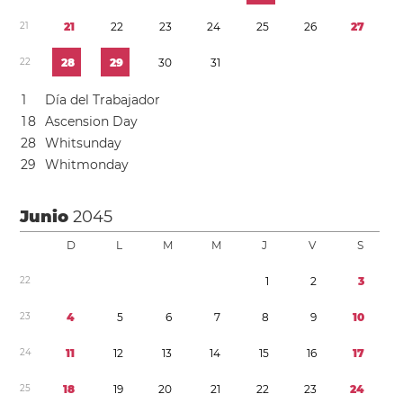
2
1
2
1
2
2
2
3
2
4
2
5
2
6
2
7
2
2
2
8
2
9
3
0
3
1
1
Día del Trabajador
1
8
Ascension Day
2
8
Whitsunday
2
9
Whitmonday
Junio
2045
D
L
M
M
J
V
S
2
2
1
2
3
2
3
4
5
6
7
8
9
1
0
2
4
1
1
1
2
1
3
1
4
1
5
1
6
1
7
2
5
1
8
1
9
2
0
2
1
2
2
2
3
2
4