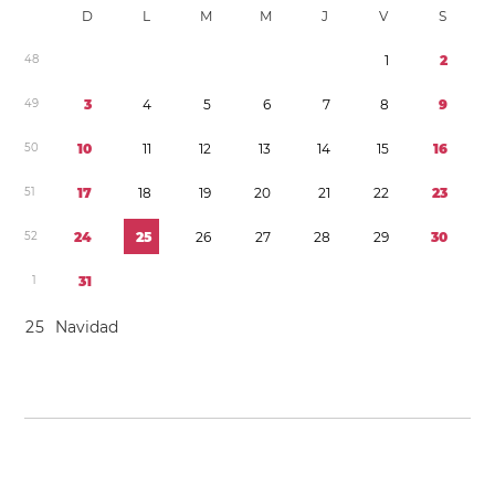
D
L
M
M
J
V
S
4
8
1
2
4
9
3
4
5
6
7
8
9
5
0
1
0
1
1
1
2
1
3
1
4
1
5
1
6
5
1
1
7
1
8
1
9
2
0
2
1
2
2
2
3
5
2
2
4
2
5
2
6
2
7
2
8
2
9
3
0
1
3
1
2
5
Navidad