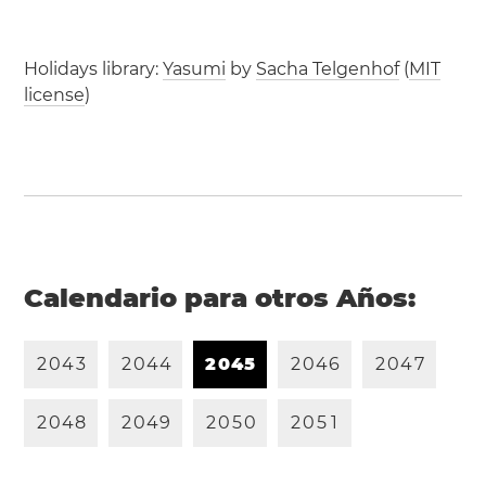
Holidays library:
Yasumi
by
Sacha Telgenhof
(
MIT
license
)
Calendario para otros Años:
2
0
4
3
2
0
4
4
2
0
4
5
2
0
4
6
2
0
4
7
2
0
4
8
2
0
4
9
2
0
5
0
2
0
5
1