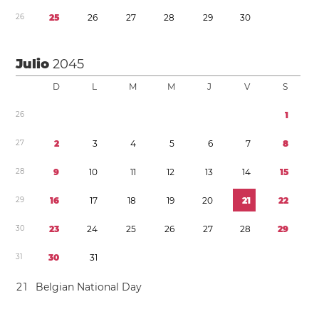
2
6
2
5
2
6
2
7
2
8
2
9
3
0
Julio
2045
D
L
M
M
J
V
S
2
6
1
2
7
2
3
4
5
6
7
8
2
8
9
1
0
1
1
1
2
1
3
1
4
1
5
2
9
1
6
1
7
1
8
1
9
2
0
2
1
2
2
3
0
2
3
2
4
2
5
2
6
2
7
2
8
2
9
3
1
3
0
3
1
2
1
Belgian National Day