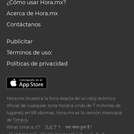
¿Cómo usar Hora.mx?
Acerca de Hora.mx
Contáctanos
Publicitar
Términos de uso:
Políticas de privacidad
Hora.mx muestra la hora exacta de un reloj atómico
oficial de cualquier zona horaria (más de 7 millones de
lugares) en 58 idiomas. Hora.mx es la versión mexicana
de
Time.is
.
What time is it?
几点了？
क्या समय हुआ है?