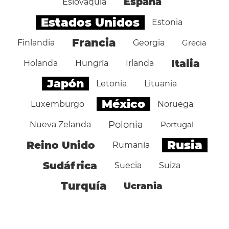
España
Eslovaquia
Estados Unidos
Estonia
Francia
Finlandia
Georgia
Grecia
Italia
Holanda
Hungría
Irlanda
Japón
Letonia
Lituania
México
Luxemburgo
Noruega
Polonia
Nueva Zelanda
Portugal
Rusia
Reino Unido
Rumanía
Sudáfrica
Suecia
Suiza
Turquía
Ucrania