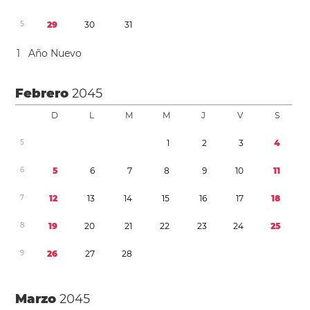
5
2
9
3
0
3
1
1
Año Nuevo
Febrero
2045
D
L
M
M
J
V
S
5
1
2
3
4
6
5
6
7
8
9
1
0
1
1
7
1
2
1
3
1
4
1
5
1
6
1
7
1
8
8
1
9
2
0
2
1
2
2
2
3
2
4
2
5
9
2
6
2
7
2
8
Marzo
2045