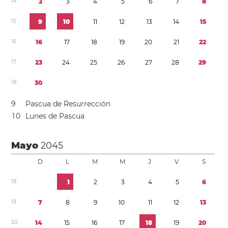
1
4
2
3
4
5
6
7
8
1
5
9
1
0
1
1
1
2
1
3
1
4
1
5
1
6
1
6
1
7
1
8
1
9
2
0
2
1
2
2
1
7
2
3
2
4
2
5
2
6
2
7
2
8
2
9
1
8
3
0
9
Pascua de Resurrección
1
0
Lunes de Pascua
Mayo
2045
D
L
M
M
J
V
S
1
8
1
2
3
4
5
6
1
9
7
8
9
1
0
1
1
1
2
1
3
2
0
1
4
1
5
1
6
1
7
1
8
1
9
2
0