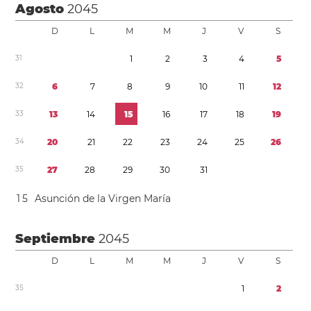
Agosto
2045
D
L
M
M
J
V
S
3
1
1
2
3
4
5
3
2
6
7
8
9
1
0
1
1
1
2
3
3
1
3
1
4
1
5
1
6
1
7
1
8
1
9
3
4
2
0
2
1
2
2
2
3
2
4
2
5
2
6
3
5
2
7
2
8
2
9
3
0
3
1
1
5
Asunción de la Virgen María
Septiembre
2045
D
L
M
M
J
V
S
3
5
1
2