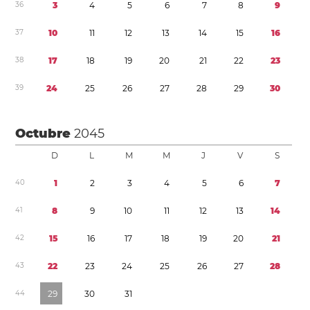
3
6
3
4
5
6
7
8
9
3
7
1
0
1
1
1
2
1
3
1
4
1
5
1
6
3
8
1
7
1
8
1
9
2
0
2
1
2
2
2
3
3
9
2
4
2
5
2
6
2
7
2
8
2
9
3
0
Octubre
2045
D
L
M
M
J
V
S
4
0
1
2
3
4
5
6
7
4
1
8
9
1
0
1
1
1
2
1
3
1
4
4
2
1
5
1
6
1
7
1
8
1
9
2
0
2
1
4
3
2
2
2
3
2
4
2
5
2
6
2
7
2
8
4
4
2
9
3
0
3
1