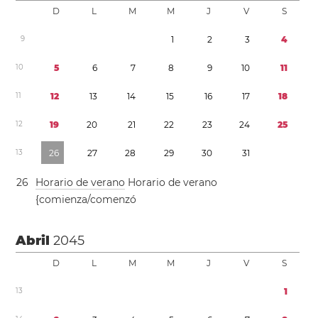
D
L
M
M
J
V
S
9
1
2
3
4
1
0
5
6
7
8
9
1
0
1
1
1
1
1
2
1
3
1
4
1
5
1
6
1
7
1
8
1
2
1
9
2
0
2
1
2
2
2
3
2
4
2
5
1
3
2
6
2
7
2
8
2
9
3
0
3
1
2
6
Horario de verano
Horario de verano
{comienza/comenzó
Abril
2045
D
L
M
M
J
V
S
1
3
1