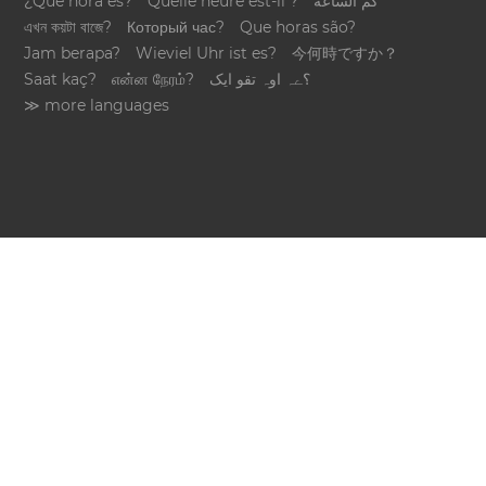
¿Qué hora es?
Quelle heure est-il ?
كم الساعة
এখন কয়টা বাজে?
Который час?
Que horas são?
Jam berapa?
Wieviel Uhr ist es?
今何時ですか？
Saat kaç?
என்ன நேரம்?
؟ےہ اوہ تقو ایک
≫ more languages