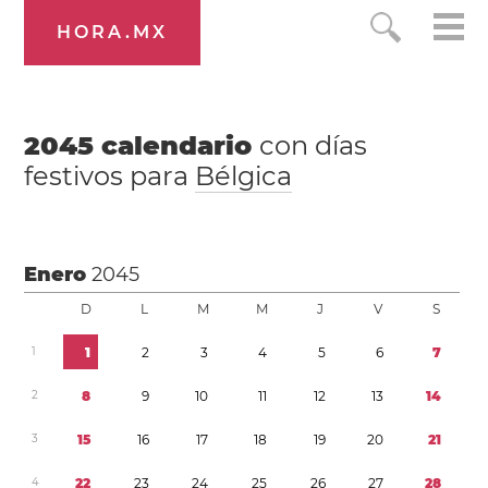
HORA.MX
2045
calendario
con días
festivos para
Bélgica
Enero
2045
D
L
M
M
J
V
S
1
1
2
3
4
5
6
7
2
8
9
1
0
1
1
1
2
1
3
1
4
3
1
5
1
6
1
7
1
8
1
9
2
0
2
1
4
2
2
2
3
2
4
2
5
2
6
2
7
2
8