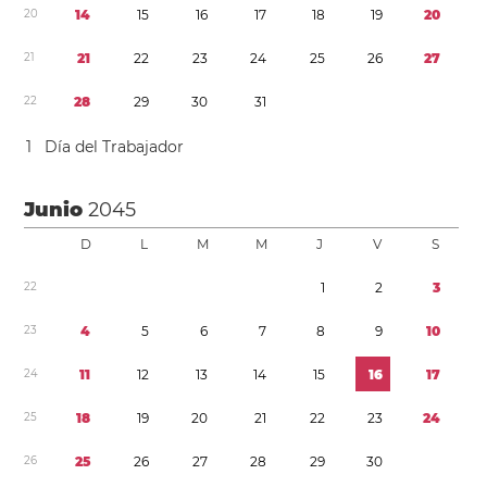
2
0
1
4
1
5
1
6
1
7
1
8
1
9
2
0
2
1
2
1
2
2
2
3
2
4
2
5
2
6
2
7
2
2
2
8
2
9
3
0
3
1
1
Día del Trabajador
Junio
2045
D
L
M
M
J
V
S
2
2
1
2
3
2
3
4
5
6
7
8
9
1
0
2
4
1
1
1
2
1
3
1
4
1
5
1
6
1
7
2
5
1
8
1
9
2
0
2
1
2
2
2
3
2
4
2
6
2
5
2
6
2
7
2
8
2
9
3
0