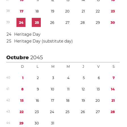
3
8
1
7
1
8
1
9
2
0
2
1
2
2
2
3
3
9
2
4
2
5
2
6
2
7
2
8
2
9
3
0
2
4
Heritage Day
2
5
Heritage Day (substitute day)
Octubre
2045
D
L
M
M
J
V
S
4
0
1
2
3
4
5
6
7
4
1
8
9
1
0
1
1
1
2
1
3
1
4
4
2
1
5
1
6
1
7
1
8
1
9
2
0
2
1
4
3
2
2
2
3
2
4
2
5
2
6
2
7
2
8
4
4
2
9
3
0
3
1