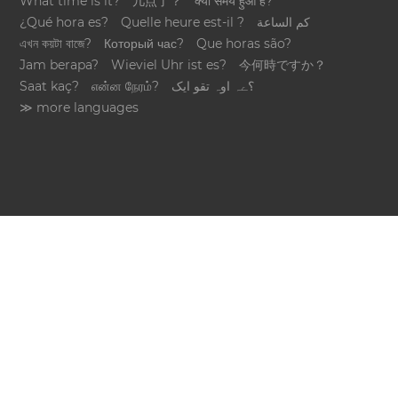
What time is it?
几点了？
क्या समय हुआ है?
¿Qué hora es?
Quelle heure est-il ?
كم الساعة
এখন কয়টা বাজে?
Который час?
Que horas são?
Jam berapa?
Wieviel Uhr ist es?
今何時ですか？
Saat kaç?
என்ன நேரம்?
؟ےہ اوہ تقو ایک
≫ more languages