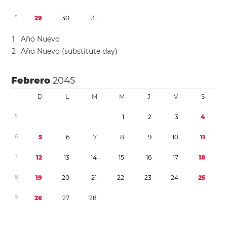
5
2
9
3
0
3
1
1
Año Nuevo
2
Año Nuevo (substitute day)
Febrero
2045
D
L
M
M
J
V
S
5
1
2
3
4
6
5
6
7
8
9
1
0
1
1
7
1
2
1
3
1
4
1
5
1
6
1
7
1
8
8
1
9
2
0
2
1
2
2
2
3
2
4
2
5
9
2
6
2
7
2
8