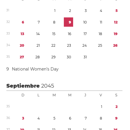
3
1
1
2
3
4
5
3
2
6
7
8
9
1
0
1
1
1
2
3
3
1
3
1
4
1
5
1
6
1
7
1
8
1
9
3
4
2
0
2
1
2
2
2
3
2
4
2
5
2
6
3
5
2
7
2
8
2
9
3
0
3
1
9
National Women’s Day
Septiembre
2045
D
L
M
M
J
V
S
3
5
1
2
3
6
3
4
5
6
7
8
9
3
7
1
0
1
1
1
2
1
3
1
4
1
5
1
6