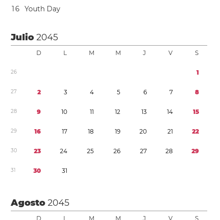
1
6
Youth Day
Julio
2045
D
L
M
M
J
V
S
2
6
1
2
7
2
3
4
5
6
7
8
2
8
9
1
0
1
1
1
2
1
3
1
4
1
5
2
9
1
6
1
7
1
8
1
9
2
0
2
1
2
2
3
0
2
3
2
4
2
5
2
6
2
7
2
8
2
9
3
1
3
0
3
1
Agosto
2045
D
L
M
M
J
V
S