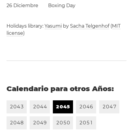
26 Diciembre
Boxing Day
Holidays library:
Yasumi
by
Sacha Telgenhof
(
MIT
license
)
Calendario para otros Años:
2
0
4
3
2
0
4
4
2
0
4
5
2
0
4
6
2
0
4
7
2
0
4
8
2
0
4
9
2
0
5
0
2
0
5
1