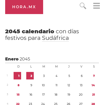
HORA.MX
2045
calendario
con días
festivos para
Sudáfrica
Enero
2045
D
L
M
M
J
V
S
1
1
2
3
4
5
6
7
2
8
9
1
0
1
1
1
2
1
3
1
4
3
1
5
1
6
1
7
1
8
1
9
2
0
2
1
4
2
2
2
3
2
4
2
5
2
6
2
7
2
8