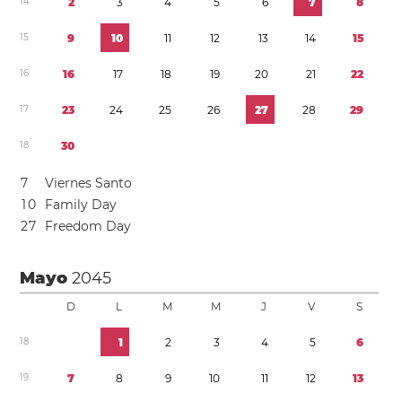
1
4
2
3
4
5
6
7
8
1
5
9
1
0
1
1
1
2
1
3
1
4
1
5
1
6
1
6
1
7
1
8
1
9
2
0
2
1
2
2
1
7
2
3
2
4
2
5
2
6
2
7
2
8
2
9
1
8
3
0
7
Viernes Santo
1
0
Family Day
2
7
Freedom Day
Mayo
2045
D
L
M
M
J
V
S
1
8
1
2
3
4
5
6
1
9
7
8
9
1
0
1
1
1
2
1
3