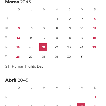
Marzo
2045
D
L
M
M
J
V
S
9
1
2
3
4
1
0
5
6
7
8
9
1
0
1
1
1
1
1
2
1
3
1
4
1
5
1
6
1
7
1
8
1
2
1
9
2
0
2
1
2
2
2
3
2
4
2
5
1
3
2
6
2
7
2
8
2
9
3
0
3
1
2
1
Human Rights Day
Abril
2045
D
L
M
M
J
V
S
1
3
1