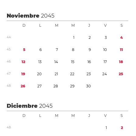
Noviembre
2045
D
L
M
M
J
V
S
4
4
1
2
3
4
4
5
5
6
7
8
9
1
0
1
1
4
6
1
2
1
3
1
4
1
5
1
6
1
7
1
8
4
7
1
9
2
0
2
1
2
2
2
3
2
4
2
5
4
8
2
6
2
7
2
8
2
9
3
0
Diciembre
2045
D
L
M
M
J
V
S
4
8
1
2