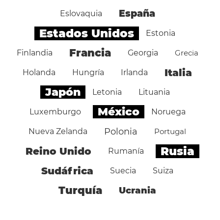
España
Eslovaquia
Estados Unidos
Estonia
Francia
Finlandia
Georgia
Grecia
Italia
Holanda
Hungría
Irlanda
Japón
Letonia
Lituania
México
Luxemburgo
Noruega
Polonia
Nueva Zelanda
Portugal
Rusia
Reino Unido
Rumanía
Sudáfrica
Suecia
Suiza
Turquía
Ucrania