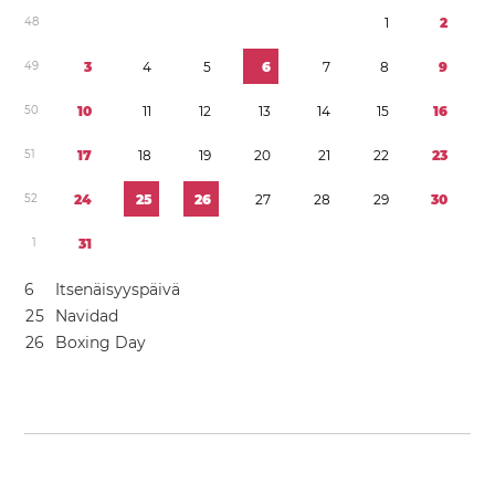
4
8
1
2
4
9
3
4
5
6
7
8
9
5
0
1
0
1
1
1
2
1
3
1
4
1
5
1
6
5
1
1
7
1
8
1
9
2
0
2
1
2
2
2
3
5
2
2
4
2
5
2
6
2
7
2
8
2
9
3
0
1
3
1
6
Itsenäisyyspäivä
2
5
Navidad
2
6
Boxing Day