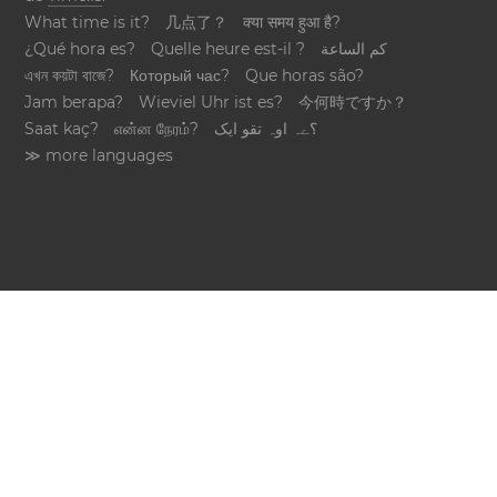
What time is it?
几点了？
क्या समय हुआ है?
¿Qué hora es?
Quelle heure est-il ?
كم الساعة
এখন কয়টা বাজে?
Который час?
Que horas são?
Jam berapa?
Wieviel Uhr ist es?
今何時ですか？
Saat kaç?
என்ன நேரம்?
؟ےہ اوہ تقو ایک
≫ more languages