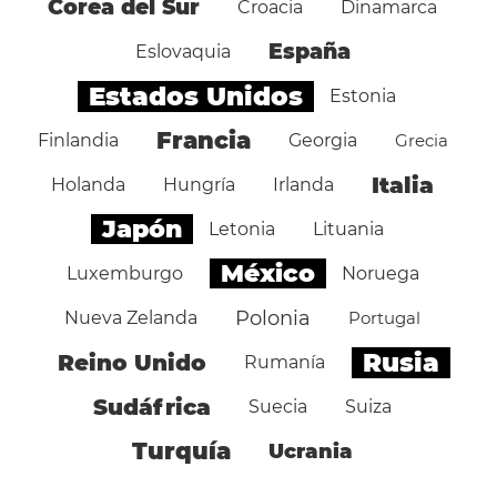
Corea del Sur
Croacia
Dinamarca
España
Eslovaquia
Estados Unidos
Estonia
Francia
Finlandia
Georgia
Grecia
Italia
Holanda
Hungría
Irlanda
Japón
Letonia
Lituania
México
Luxemburgo
Noruega
Polonia
Nueva Zelanda
Portugal
Rusia
Reino Unido
Rumanía
Sudáfrica
Suecia
Suiza
Turquía
Ucrania