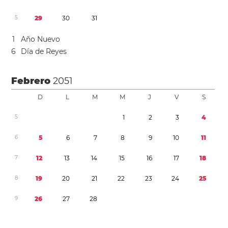
5
2
9
3
0
3
1
1
Año Nuevo
6
Día de Reyes
Febrero
2051
D
L
M
M
J
V
S
5
1
2
3
4
6
5
6
7
8
9
1
0
1
1
7
1
2
1
3
1
4
1
5
1
6
1
7
1
8
8
1
9
2
0
2
1
2
2
2
3
2
4
2
5
9
2
6
2
7
2
8