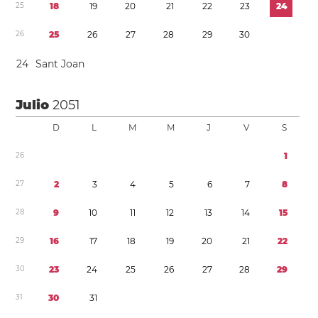
2
5
1
8
1
9
2
0
2
1
2
2
2
3
2
4
2
6
2
5
2
6
2
7
2
8
2
9
3
0
2
4
Sant Joan
Julio
2051
D
L
M
M
J
V
S
2
6
1
2
7
2
3
4
5
6
7
8
2
8
9
1
0
1
1
1
2
1
3
1
4
1
5
2
9
1
6
1
7
1
8
1
9
2
0
2
1
2
2
3
0
2
3
2
4
2
5
2
6
2
7
2
8
2
9
3
1
3
0
3
1