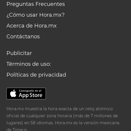
Preguntas Frecuentes
¿Cómo usar Hora.mx?
Acerca de Hora.mx
Contáctanos
Publicitar
Términos de uso:
Políticas de privacidad
Hora.mx muestra la hora exacta de un reloj atómico
oficial de cualquier zona horaria (más de 7 millones de
lugares) en 58 idiomas. Hora.mx es la versión mexicana
de
Time.is
.