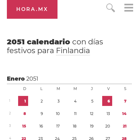
HORA.MX
2051
calendario
con días
festivos para
Finlandia
Enero
2051
D
L
M
M
J
V
S
1
1
2
3
4
5
6
7
2
8
9
1
0
1
1
1
2
1
3
1
4
3
1
5
1
6
1
7
1
8
1
9
2
0
2
1
4
2
2
2
3
2
4
2
5
2
6
2
7
2
8