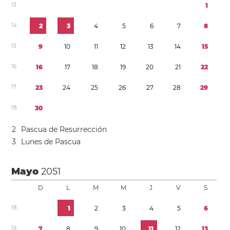
1
3
1
1
4
2
3
4
5
6
7
8
1
5
9
1
0
1
1
1
2
1
3
1
4
1
5
1
6
1
6
1
7
1
8
1
9
2
0
2
1
2
2
1
7
2
3
2
4
2
5
2
6
2
7
2
8
2
9
1
8
3
0
2
Pascua de Resurrección
3
Lunes de Pascua
Mayo
2051
D
L
M
M
J
V
S
1
8
1
2
3
4
5
6
1
9
7
8
9
1
0
1
1
1
2
1
3