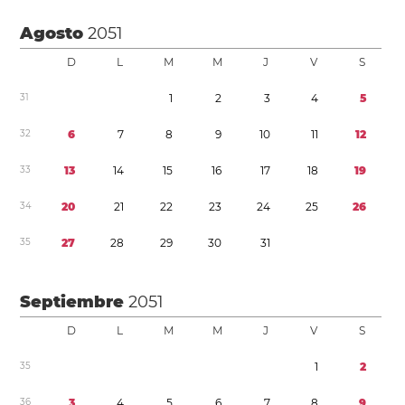
Agosto
2051
D
L
M
M
J
V
S
3
1
1
2
3
4
5
3
2
6
7
8
9
1
0
1
1
1
2
3
3
1
3
1
4
1
5
1
6
1
7
1
8
1
9
3
4
2
0
2
1
2
2
2
3
2
4
2
5
2
6
3
5
2
7
2
8
2
9
3
0
3
1
Septiembre
2051
D
L
M
M
J
V
S
3
5
1
2
3
6
3
4
5
6
7
8
9