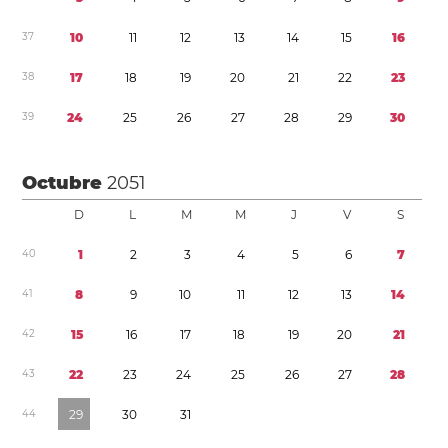
3
7
1
0
1
1
1
2
1
3
1
4
1
5
1
6
3
8
1
7
1
8
1
9
2
0
2
1
2
2
2
3
3
9
2
4
2
5
2
6
2
7
2
8
2
9
3
0
Octubre
2051
D
L
M
M
J
V
S
4
0
1
2
3
4
5
6
7
4
1
8
9
1
0
1
1
1
2
1
3
1
4
4
2
1
5
1
6
1
7
1
8
1
9
2
0
2
1
4
3
2
2
2
3
2
4
2
5
2
6
2
7
2
8
4
4
2
9
3
0
3
1