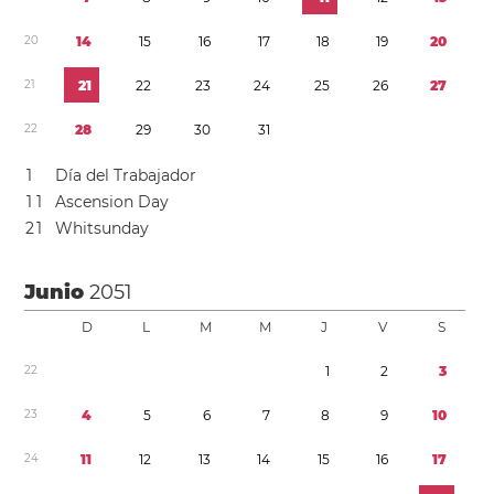
2
0
1
4
1
5
1
6
1
7
1
8
1
9
2
0
2
1
2
1
2
2
2
3
2
4
2
5
2
6
2
7
2
2
2
8
2
9
3
0
3
1
1
Día del Trabajador
1
1
Ascension Day
2
1
Whitsunday
Junio
2051
D
L
M
M
J
V
S
2
2
1
2
3
2
3
4
5
6
7
8
9
1
0
2
4
1
1
1
2
1
3
1
4
1
5
1
6
1
7