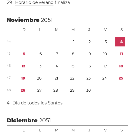
2
9
Horario de verano
finaliza
Noviembre
2051
D
L
M
M
J
V
S
4
4
1
2
3
4
4
5
5
6
7
8
9
1
0
1
1
4
6
1
2
1
3
1
4
1
5
1
6
1
7
1
8
4
7
1
9
2
0
2
1
2
2
2
3
2
4
2
5
4
8
2
6
2
7
2
8
2
9
3
0
4
Día de todos los Santos
Diciembre
2051
D
L
M
M
J
V
S