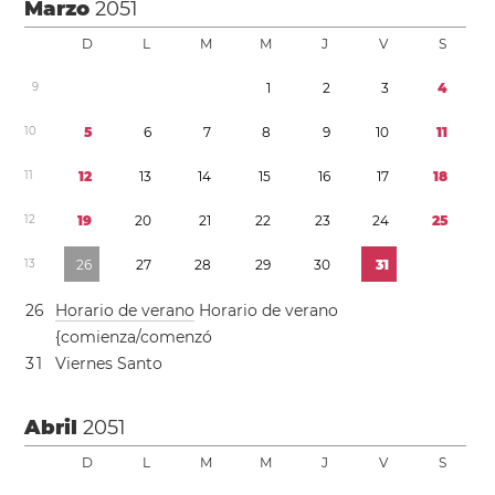
Marzo
2051
D
L
M
M
J
V
S
9
1
2
3
4
1
0
5
6
7
8
9
1
0
1
1
1
1
1
2
1
3
1
4
1
5
1
6
1
7
1
8
1
2
1
9
2
0
2
1
2
2
2
3
2
4
2
5
1
3
2
6
2
7
2
8
2
9
3
0
3
1
2
6
Horario de verano
Horario de verano
{comienza/comenzó
3
1
Viernes Santo
Abril
2051
D
L
M
M
J
V
S