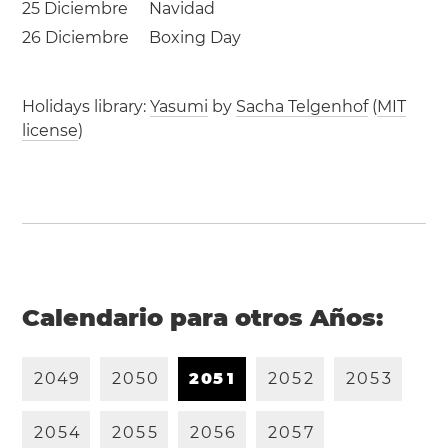
25 Diciembre
Navidad
26 Diciembre
Boxing Day
Holidays library:
Yasumi
by
Sacha Telgenhof
(
MIT
license
)
Calendario para otros Años:
2
0
4
9
2
0
5
0
2
0
5
1
2
0
5
2
2
0
5
3
2
0
5
4
2
0
5
5
2
0
5
6
2
0
5
7