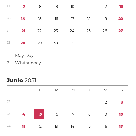
1
9
7
8
9
1
0
1
1
1
2
1
3
2
0
1
4
1
5
1
6
1
7
1
8
1
9
2
0
2
1
2
1
2
2
2
3
2
4
2
5
2
6
2
7
2
2
2
8
2
9
3
0
3
1
1
May Day
2
1
Whitsunday
Junio
2051
D
L
M
M
J
V
S
2
2
1
2
3
2
3
4
5
6
7
8
9
1
0
2
4
1
1
1
2
1
3
1
4
1
5
1
6
1
7