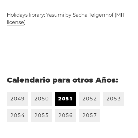
Holidays library:
Yasumi
by
Sacha Telgenhof
(
MIT
license
)
Calendario para otros Años:
2
0
4
9
2
0
5
0
2
0
5
1
2
0
5
2
2
0
5
3
2
0
5
4
2
0
5
5
2
0
5
6
2
0
5
7