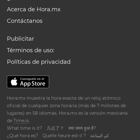
Acerca de Hora.mx
Contáctanos
Publicitar
Términos de uso:
Políticas de privacidad
Hora.mx muestra la hora exacta de un reloj atómico
oficial de cualquier zona horaria (más de 7 millones de
lugares) en 58 idiomas. Hora.mx es la versión mexicana
de
Time.is
.
What time is it?
几点了？
क्या समय हुआ है?
¿Qué hora es?
Quelle heure est-il ?
كم الساعة