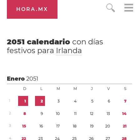
HORA.MX
2051
calendario
con días
festivos para
Irlanda
Enero
2051
D
L
M
M
J
V
S
1
1
2
3
4
5
6
7
2
8
9
1
0
1
1
1
2
1
3
1
4
3
1
5
1
6
1
7
1
8
1
9
2
0
2
1
4
2
2
2
3
2
4
2
5
2
6
2
7
2
8