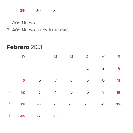
5
2
9
3
0
3
1
1
Año Nuevo
2
Año Nuevo (substitute day)
Febrero
2051
D
L
M
M
J
V
S
5
1
2
3
4
6
5
6
7
8
9
1
0
1
1
7
1
2
1
3
1
4
1
5
1
6
1
7
1
8
8
1
9
2
0
2
1
2
2
2
3
2
4
2
5
9
2
6
2
7
2
8