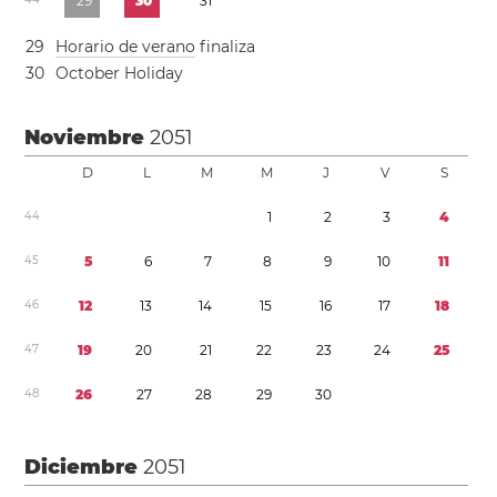
2
9
3
0
3
1
2
9
Horario de verano
finaliza
3
0
October Holiday
Noviembre
2051
D
L
M
M
J
V
S
4
4
1
2
3
4
4
5
5
6
7
8
9
1
0
1
1
4
6
1
2
1
3
1
4
1
5
1
6
1
7
1
8
4
7
1
9
2
0
2
1
2
2
2
3
2
4
2
5
4
8
2
6
2
7
2
8
2
9
3
0
Diciembre
2051