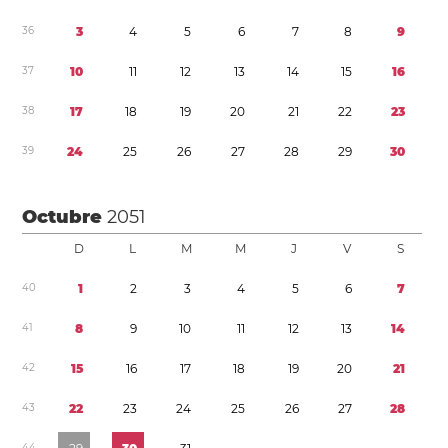
3
6
3
4
5
6
7
8
9
3
7
1
0
1
1
1
2
1
3
1
4
1
5
1
6
3
8
1
7
1
8
1
9
2
0
2
1
2
2
2
3
3
9
2
4
2
5
2
6
2
7
2
8
2
9
3
0
Octubre
2051
D
L
M
M
J
V
S
4
0
1
2
3
4
5
6
7
4
1
8
9
1
0
1
1
1
2
1
3
1
4
4
2
1
5
1
6
1
7
1
8
1
9
2
0
2
1
4
3
2
2
2
3
2
4
2
5
2
6
2
7
2
8
4
4