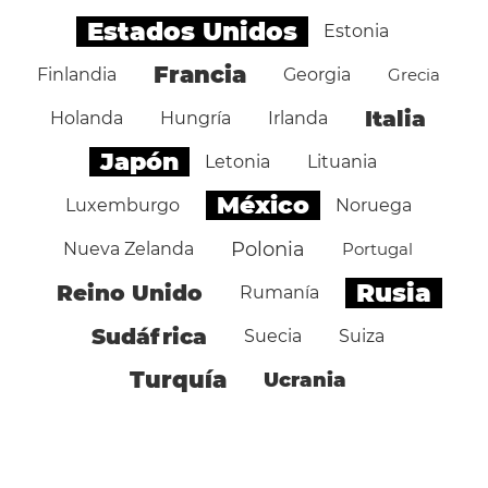
Estados Unidos
Estonia
Francia
Finlandia
Georgia
Grecia
Italia
Holanda
Hungría
Irlanda
Japón
Letonia
Lituania
México
Luxemburgo
Noruega
Polonia
Nueva Zelanda
Portugal
Rusia
Reino Unido
Rumanía
Sudáfrica
Suecia
Suiza
Turquía
Ucrania