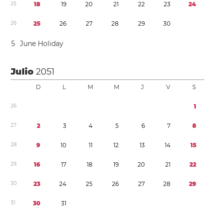
2
5
1
8
1
9
2
0
2
1
2
2
2
3
2
4
2
6
2
5
2
6
2
7
2
8
2
9
3
0
5
June Holiday
Julio
2051
D
L
M
M
J
V
S
2
6
1
2
7
2
3
4
5
6
7
8
2
8
9
1
0
1
1
1
2
1
3
1
4
1
5
2
9
1
6
1
7
1
8
1
9
2
0
2
1
2
2
3
0
2
3
2
4
2
5
2
6
2
7
2
8
2
9
3
1
3
0
3
1