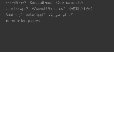
এখন কয়টা বাজে?
Который час?
Que horas são?
Jam berapa?
Wieviel Uhr ist es?
今何時ですか？
Saat kaç?
என்ன நேரம்?
؟ےہ اوہ تقو ایک
≫ more languages