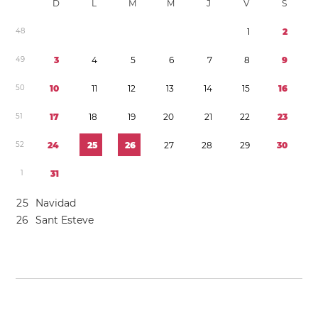
D
L
M
M
J
V
S
4
8
1
2
4
9
3
4
5
6
7
8
9
5
0
1
0
1
1
1
2
1
3
1
4
1
5
1
6
5
1
1
7
1
8
1
9
2
0
2
1
2
2
2
3
5
2
2
4
2
5
2
6
2
7
2
8
2
9
3
0
1
3
1
2
5
Navidad
2
6
Sant Esteve