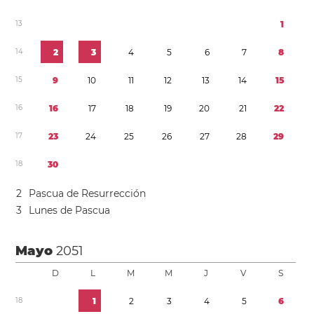
1
3
1
1
4
2
3
4
5
6
7
8
1
5
9
1
0
1
1
1
2
1
3
1
4
1
5
1
6
1
6
1
7
1
8
1
9
2
0
2
1
2
2
1
7
2
3
2
4
2
5
2
6
2
7
2
8
2
9
1
8
3
0
2
Pascua de Resurrección
3
Lunes de Pascua
Mayo
2051
D
L
M
M
J
V
S
1
8
1
2
3
4
5
6