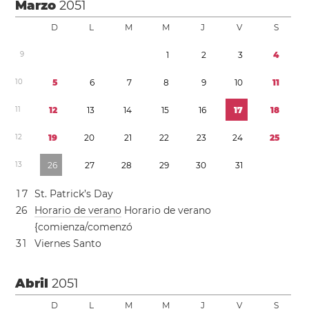
Marzo
2051
D
L
M
M
J
V
S
9
1
2
3
4
1
0
5
6
7
8
9
1
0
1
1
1
1
1
2
1
3
1
4
1
5
1
6
1
7
1
8
1
2
1
9
2
0
2
1
2
2
2
3
2
4
2
5
1
3
2
6
2
7
2
8
2
9
3
0
3
1
1
7
St. Patrick’s Day
2
6
Horario de verano
Horario de verano
{comienza/comenzó
3
1
Viernes Santo
Abril
2051
D
L
M
M
J
V
S