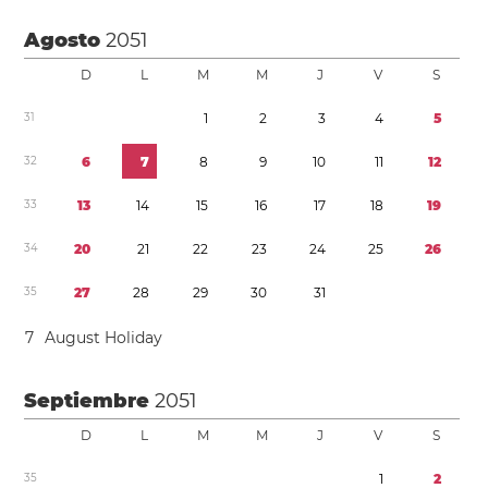
Agosto
2051
D
L
M
M
J
V
S
3
1
1
2
3
4
5
3
2
6
7
8
9
1
0
1
1
1
2
3
3
1
3
1
4
1
5
1
6
1
7
1
8
1
9
3
4
2
0
2
1
2
2
2
3
2
4
2
5
2
6
3
5
2
7
2
8
2
9
3
0
3
1
7
August Holiday
Septiembre
2051
D
L
M
M
J
V
S
3
5
1
2