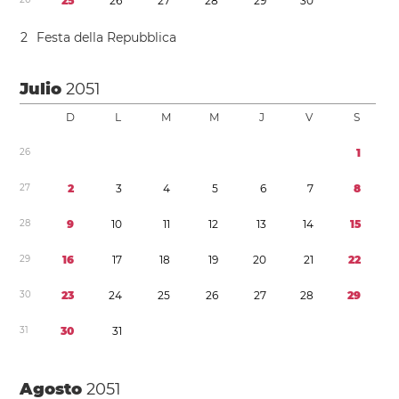
2
5
2
6
2
7
2
8
2
9
3
0
2
Festa della Repubblica
Julio
2051
D
L
M
M
J
V
S
2
6
1
2
7
2
3
4
5
6
7
8
2
8
9
1
0
1
1
1
2
1
3
1
4
1
5
2
9
1
6
1
7
1
8
1
9
2
0
2
1
2
2
3
0
2
3
2
4
2
5
2
6
2
7
2
8
2
9
3
1
3
0
3
1
Agosto
2051