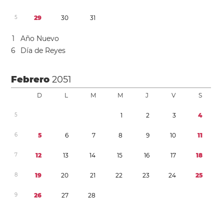
5
2
9
3
0
3
1
1
Año Nuevo
6
Día de Reyes
Febrero
2051
D
L
M
M
J
V
S
5
1
2
3
4
6
5
6
7
8
9
1
0
1
1
7
1
2
1
3
1
4
1
5
1
6
1
7
1
8
8
1
9
2
0
2
1
2
2
2
3
2
4
2
5
9
2
6
2
7
2
8