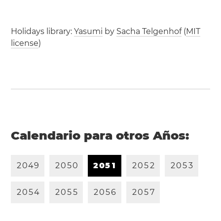
Holidays library:
Yasumi
by
Sacha Telgenhof
(
MIT
license
)
Calendario para otros Años:
2
0
4
9
2
0
5
0
2
0
5
1
2
0
5
2
2
0
5
3
2
0
5
4
2
0
5
5
2
0
5
6
2
0
5
7