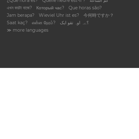
¿Qué hora es?
Quelle heure est-il ?
كم الساعة
এখন কয়টা বাজে?
Который час?
Que horas são?
Jam berapa?
Wieviel Uhr ist es?
今何時ですか？
Saat kaç?
என்ன நேரம்?
؟ےہ اوہ تقو ایک
≫ more languages