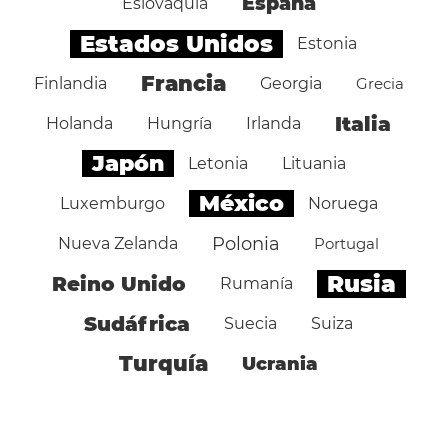
España
Eslovaquia
Estados Unidos
Estonia
Francia
Finlandia
Georgia
Grecia
Italia
Holanda
Hungría
Irlanda
Japón
Letonia
Lituania
México
Luxemburgo
Noruega
Polonia
Nueva Zelanda
Portugal
Rusia
Reino Unido
Rumanía
Sudáfrica
Suecia
Suiza
Turquía
Ucrania