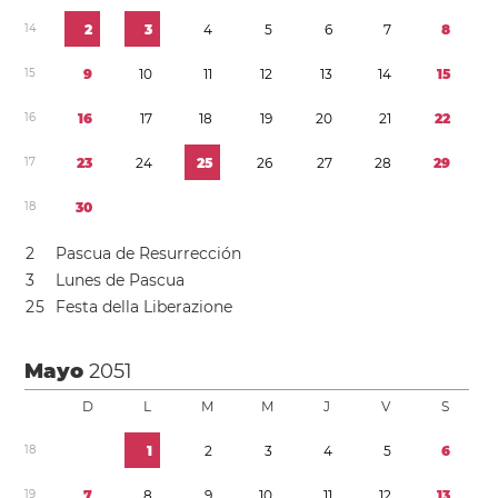
1
4
2
3
4
5
6
7
8
1
5
9
1
0
1
1
1
2
1
3
1
4
1
5
1
6
1
6
1
7
1
8
1
9
2
0
2
1
2
2
1
7
2
3
2
4
2
5
2
6
2
7
2
8
2
9
1
8
3
0
2
Pascua de Resurrección
3
Lunes de Pascua
2
5
Festa della Liberazione
Mayo
2051
D
L
M
M
J
V
S
1
8
1
2
3
4
5
6
1
9
7
8
9
1
0
1
1
1
2
1
3