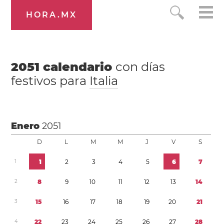
HORA.MX
2051
calendario
con días
festivos para
Italia
Enero
2051
D
L
M
M
J
V
S
1
1
2
3
4
5
6
7
2
8
9
1
0
1
1
1
2
1
3
1
4
3
1
5
1
6
1
7
1
8
1
9
2
0
2
1
4
2
2
2
3
2
4
2
5
2
6
2
7
2
8