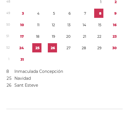
4
8
1
2
4
9
3
4
5
6
7
8
9
5
0
1
0
1
1
1
2
1
3
1
4
1
5
1
6
5
1
1
7
1
8
1
9
2
0
2
1
2
2
2
3
5
2
2
4
2
5
2
6
2
7
2
8
2
9
3
0
1
3
1
8
Inmaculada Concepción
2
5
Navidad
2
6
Sant Esteve