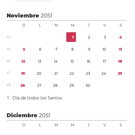
Noviembre
2051
D
L
M
M
J
V
S
4
4
1
2
3
4
4
5
5
6
7
8
9
1
0
1
1
4
6
1
2
1
3
1
4
1
5
1
6
1
7
1
8
4
7
1
9
2
0
2
1
2
2
2
3
2
4
2
5
4
8
2
6
2
7
2
8
2
9
3
0
1
Día de todos los Santos
Diciembre
2051
D
L
M
M
J
V
S