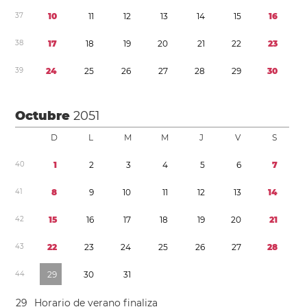
3
7
1
0
1
1
1
2
1
3
1
4
1
5
1
6
3
8
1
7
1
8
1
9
2
0
2
1
2
2
2
3
3
9
2
4
2
5
2
6
2
7
2
8
2
9
3
0
Octubre
2051
D
L
M
M
J
V
S
4
0
1
2
3
4
5
6
7
4
1
8
9
1
0
1
1
1
2
1
3
1
4
4
2
1
5
1
6
1
7
1
8
1
9
2
0
2
1
4
3
2
2
2
3
2
4
2
5
2
6
2
7
2
8
4
4
2
9
3
0
3
1
2
9
Horario de verano
finaliza