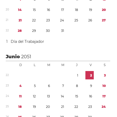
2
0
1
4
1
5
1
6
1
7
1
8
1
9
2
0
2
1
2
1
2
2
2
3
2
4
2
5
2
6
2
7
2
2
2
8
2
9
3
0
3
1
1
Día del Trabajador
Junio
2051
D
L
M
M
J
V
S
2
2
1
2
3
2
3
4
5
6
7
8
9
1
0
2
4
1
1
1
2
1
3
1
4
1
5
1
6
1
7
2
5
1
8
1
9
2
0
2
1
2
2
2
3
2
4
2
6