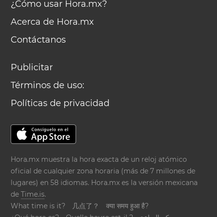
¿Cómo usar Hora.mx?
Acerca de Hora.mx
Contáctanos
Publicitar
Términos de uso:
Políticas de privacidad
Hora.mx muestra la hora exacta de un reloj atómico
oficial de cualquier zona horaria (más de 7 millones de
lugares) en 58 idiomas. Hora.mx es la versión mexicana
de
Time.is
.
What time is it?
几点了？
क्या समय हुआ है?