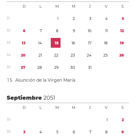
D
L
M
M
J
V
S
3
1
1
2
3
4
5
3
2
6
7
8
9
1
0
1
1
1
2
3
3
1
3
1
4
1
5
1
6
1
7
1
8
1
9
3
4
2
0
2
1
2
2
2
3
2
4
2
5
2
6
3
5
2
7
2
8
2
9
3
0
3
1
1
5
Asunción de la Virgen María
Septiembre
2051
D
L
M
M
J
V
S
3
5
1
2
3
6
3
4
5
6
7
8
9