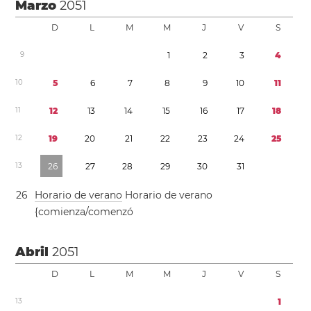
Marzo
2051
D
L
M
M
J
V
S
9
1
2
3
4
1
0
5
6
7
8
9
1
0
1
1
1
1
1
2
1
3
1
4
1
5
1
6
1
7
1
8
1
2
1
9
2
0
2
1
2
2
2
3
2
4
2
5
1
3
2
6
2
7
2
8
2
9
3
0
3
1
2
6
Horario de verano
Horario de verano
{comienza/comenzó
Abril
2051
D
L
M
M
J
V
S
1
3
1