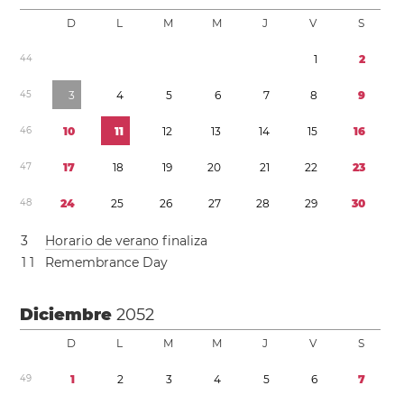
D
L
M
M
J
V
S
4
4
1
2
4
5
3
4
5
6
7
8
9
4
6
1
0
1
1
1
2
1
3
1
4
1
5
1
6
4
7
1
7
1
8
1
9
2
0
2
1
2
2
2
3
4
8
2
4
2
5
2
6
2
7
2
8
2
9
3
0
3
Horario de verano
finaliza
1
1
Remembrance Day
Diciembre
2052
D
L
M
M
J
V
S
4
9
1
2
3
4
5
6
7