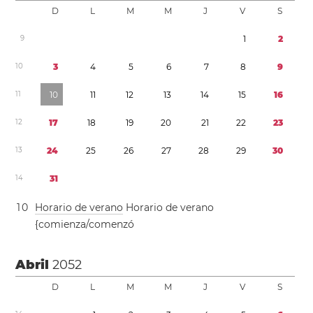
D
L
M
M
J
V
S
9
1
2
1
0
3
4
5
6
7
8
9
1
1
1
0
1
1
1
2
1
3
1
4
1
5
1
6
1
2
1
7
1
8
1
9
2
0
2
1
2
2
2
3
1
3
2
4
2
5
2
6
2
7
2
8
2
9
3
0
1
4
3
1
1
0
Horario de verano
Horario de verano
{comienza/comenzó
Abril
2052
D
L
M
M
J
V
S