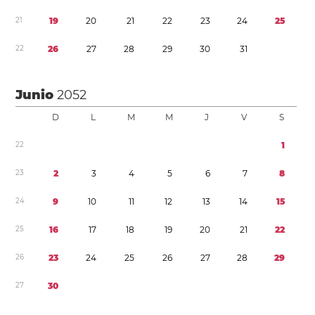
2
1
1
9
2
0
2
1
2
2
2
3
2
4
2
5
2
2
2
6
2
7
2
8
2
9
3
0
3
1
Junio
2052
D
L
M
M
J
V
S
2
2
1
2
3
2
3
4
5
6
7
8
2
4
9
1
0
1
1
1
2
1
3
1
4
1
5
2
5
1
6
1
7
1
8
1
9
2
0
2
1
2
2
2
6
2
3
2
4
2
5
2
6
2
7
2
8
2
9
2
7
3
0