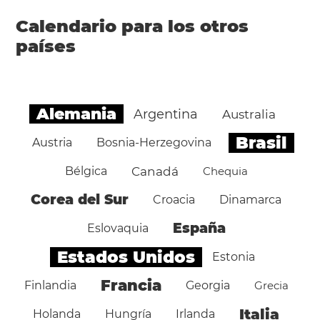
Calendario para los otros
países
Alemania
Argentina
Australia
Brasil
Austria
Bosnia-Herzegovina
Bélgica
Canadá
Chequia
Corea del Sur
Croacia
Dinamarca
España
Eslovaquia
Estados Unidos
Estonia
Francia
Finlandia
Georgia
Grecia
Italia
Holanda
Hungría
Irlanda