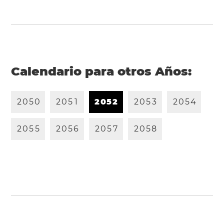
Calendario para otros Años:
2
0
5
0
2
0
5
1
2
0
5
2
2
0
5
3
2
0
5
4
2
0
5
5
2
0
5
6
2
0
5
7
2
0
5
8