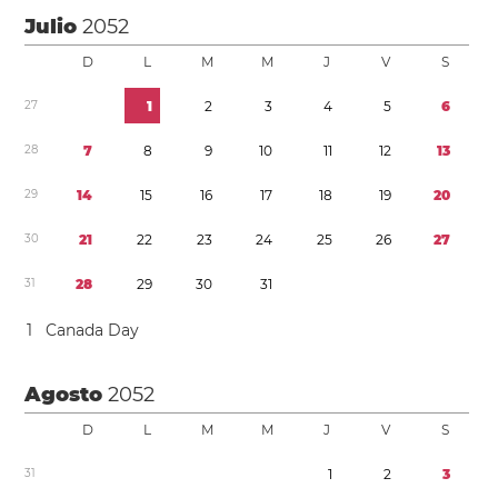
Julio
2052
D
L
M
M
J
V
S
2
7
1
2
3
4
5
6
2
8
7
8
9
1
0
1
1
1
2
1
3
2
9
1
4
1
5
1
6
1
7
1
8
1
9
2
0
3
0
2
1
2
2
2
3
2
4
2
5
2
6
2
7
3
1
2
8
2
9
3
0
3
1
1
Canada Day
Agosto
2052
D
L
M
M
J
V
S
3
1
1
2
3