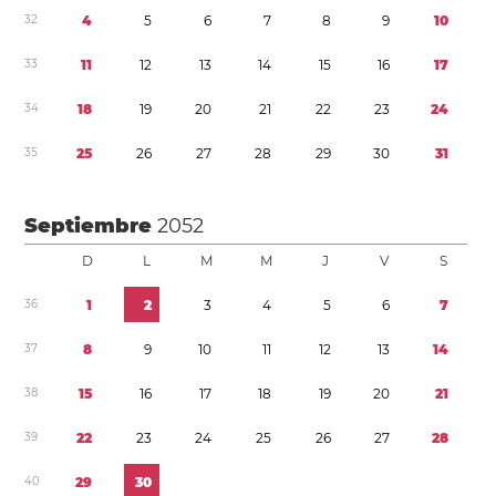
3
2
4
5
6
7
8
9
1
0
3
3
1
1
1
2
1
3
1
4
1
5
1
6
1
7
3
4
1
8
1
9
2
0
2
1
2
2
2
3
2
4
3
5
2
5
2
6
2
7
2
8
2
9
3
0
3
1
Septiembre
2052
D
L
M
M
J
V
S
3
6
1
2
3
4
5
6
7
3
7
8
9
1
0
1
1
1
2
1
3
1
4
3
8
1
5
1
6
1
7
1
8
1
9
2
0
2
1
3
9
2
2
2
3
2
4
2
5
2
6
2
7
2
8
4
0
2
9
3
0