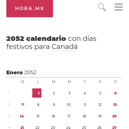
HORA.MX
2052
calendario
con días
festivos para
Canadá
Enero
2052
D
L
M
M
J
V
S
1
1
2
3
4
5
6
2
7
8
9
1
0
1
1
1
2
1
3
3
1
4
1
5
1
6
1
7
1
8
1
9
2
0
4
2
1
2
2
2
3
2
4
2
5
2
6
2
7