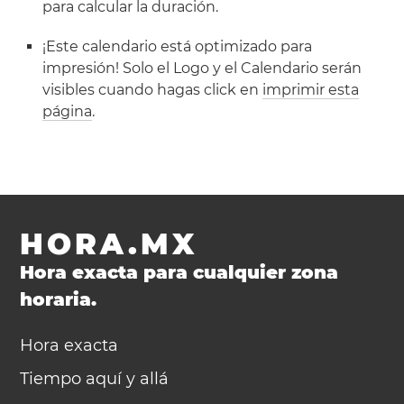
para calcular la duración.
¡Este calendario está optimizado para
impresión! Solo el Logo y el Calendario serán
visibles cuando hagas click en
imprimir esta
página
.
HORA.MX
Hora exacta para cualquier zona
horaria.
Hora exacta
Tiempo aquí y allá