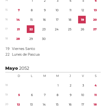
1
4
1
2
3
4
5
6
1
5
7
8
9
1
0
1
1
1
2
1
3
1
6
1
4
1
5
1
6
1
7
1
8
1
9
2
0
1
7
2
1
2
2
2
3
2
4
2
5
2
6
2
7
1
8
2
8
2
9
3
0
1
9
Viernes Santo
2
2
Lunes de Pascua
Mayo
2052
D
L
M
M
J
V
S
1
8
1
2
3
4
1
9
5
6
7
8
9
1
0
1
1
2
0
1
2
1
3
1
4
1
5
1
6
1
7
1
8