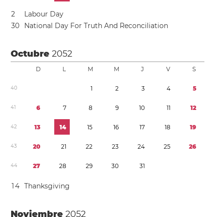
2
Labour Day
3
0
National Day For Truth And Reconciliation
Octubre
2052
D
L
M
M
J
V
S
4
0
1
2
3
4
5
4
1
6
7
8
9
1
0
1
1
1
2
4
2
1
3
1
4
1
5
1
6
1
7
1
8
1
9
4
3
2
0
2
1
2
2
2
3
2
4
2
5
2
6
4
4
2
7
2
8
2
9
3
0
3
1
1
4
Thanksgiving
Noviembre
2052