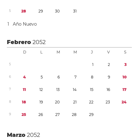
5
2
8
2
9
3
0
3
1
1
Año Nuevo
Febrero
2052
D
L
M
M
J
V
S
5
1
2
3
6
4
5
6
7
8
9
1
0
7
1
1
1
2
1
3
1
4
1
5
1
6
1
7
8
1
8
1
9
2
0
2
1
2
2
2
3
2
4
9
2
5
2
6
2
7
2
8
2
9
Marzo
2052