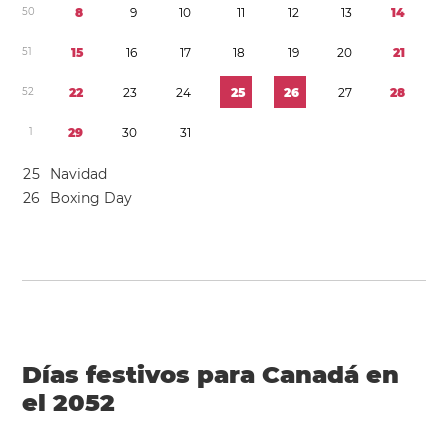
5
0
8
9
1
0
1
1
1
2
1
3
1
4
5
1
1
5
1
6
1
7
1
8
1
9
2
0
2
1
5
2
2
2
2
3
2
4
2
5
2
6
2
7
2
8
1
2
9
3
0
3
1
2
5
Navidad
2
6
Boxing Day
Días festivos para Canadá en
el 2052