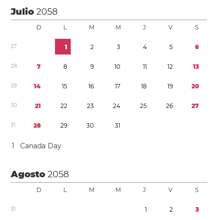
Julio
2058
D
L
M
M
J
V
S
2
7
1
2
3
4
5
6
2
8
7
8
9
1
0
1
1
1
2
1
3
2
9
1
4
1
5
1
6
1
7
1
8
1
9
2
0
3
0
2
1
2
2
2
3
2
4
2
5
2
6
2
7
3
1
2
8
2
9
3
0
3
1
1
Canada Day
Agosto
2058
D
L
M
M
J
V
S
3
1
1
2
3