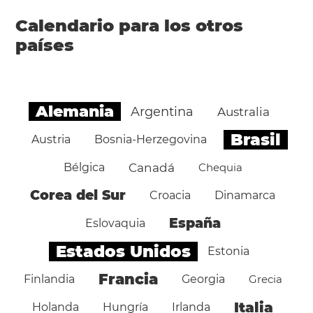
Calendario para los otros
países
Alemania
Argentina
Australia
Brasil
Austria
Bosnia-Herzegovina
Bélgica
Canadá
Chequia
Corea del Sur
Croacia
Dinamarca
España
Eslovaquia
Estados Unidos
Estonia
Francia
Finlandia
Georgia
Grecia
Italia
Holanda
Hungría
Irlanda