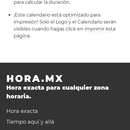
para calcular la duración.
¡Este calendario está optimizado para
impresión! Solo el Logo y el Calendario serán
visibles cuando hagas click en
imprimir esta
página
.
HORA.MX
Hora exacta para cualquier zona
horaria.
Hora exacta
Tiempo aquí y allá