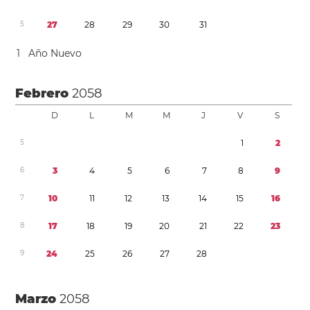
5
2
7
2
8
2
9
3
0
3
1
1
Año Nuevo
Febrero
2058
D
L
M
M
J
V
S
5
1
2
6
3
4
5
6
7
8
9
7
1
0
1
1
1
2
1
3
1
4
1
5
1
6
8
1
7
1
8
1
9
2
0
2
1
2
2
2
3
9
2
4
2
5
2
6
2
7
2
8
Marzo
2058