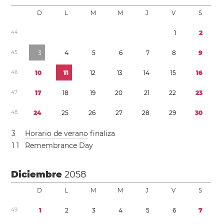
D
L
M
M
J
V
S
4
4
1
2
4
5
3
4
5
6
7
8
9
4
6
1
0
1
1
1
2
1
3
1
4
1
5
1
6
4
7
1
7
1
8
1
9
2
0
2
1
2
2
2
3
4
8
2
4
2
5
2
6
2
7
2
8
2
9
3
0
3
Horario de verano
finaliza
1
1
Remembrance Day
Diciembre
2058
D
L
M
M
J
V
S
4
9
1
2
3
4
5
6
7