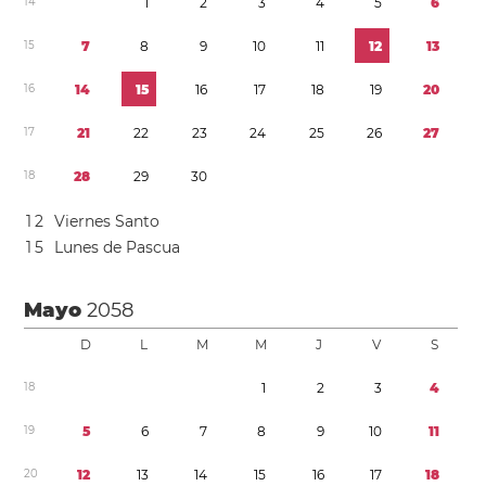
1
4
1
2
3
4
5
6
1
5
7
8
9
1
0
1
1
1
2
1
3
1
6
1
4
1
5
1
6
1
7
1
8
1
9
2
0
1
7
2
1
2
2
2
3
2
4
2
5
2
6
2
7
1
8
2
8
2
9
3
0
1
2
Viernes Santo
1
5
Lunes de Pascua
Mayo
2058
D
L
M
M
J
V
S
1
8
1
2
3
4
1
9
5
6
7
8
9
1
0
1
1
2
0
1
2
1
3
1
4
1
5
1
6
1
7
1
8