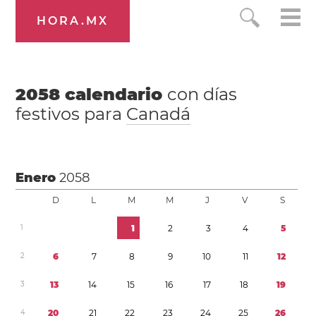
HORA.MX
2058
calendario
con días
festivos para
Canadá
Enero
2058
D
L
M
M
J
V
S
1
1
2
3
4
5
2
6
7
8
9
1
0
1
1
1
2
3
1
3
1
4
1
5
1
6
1
7
1
8
1
9
4
2
0
2
1
2
2
2
3
2
4
2
5
2
6