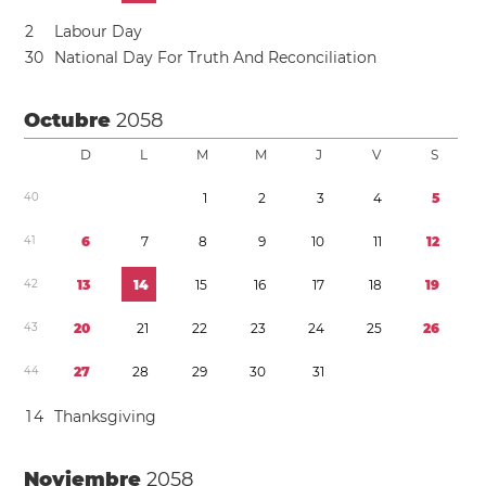
2
Labour Day
3
0
National Day For Truth And Reconciliation
Octubre
2058
D
L
M
M
J
V
S
4
0
1
2
3
4
5
4
1
6
7
8
9
1
0
1
1
1
2
4
2
1
3
1
4
1
5
1
6
1
7
1
8
1
9
4
3
2
0
2
1
2
2
2
3
2
4
2
5
2
6
4
4
2
7
2
8
2
9
3
0
3
1
1
4
Thanksgiving
Noviembre
2058