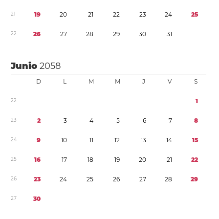
2
1
1
9
2
0
2
1
2
2
2
3
2
4
2
5
2
2
2
6
2
7
2
8
2
9
3
0
3
1
Junio
2058
D
L
M
M
J
V
S
2
2
1
2
3
2
3
4
5
6
7
8
2
4
9
1
0
1
1
1
2
1
3
1
4
1
5
2
5
1
6
1
7
1
8
1
9
2
0
2
1
2
2
2
6
2
3
2
4
2
5
2
6
2
7
2
8
2
9
2
7
3
0