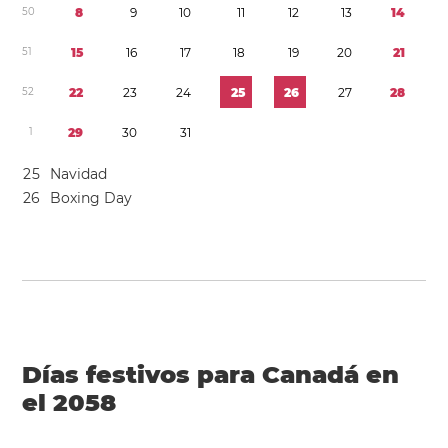
5
0
8
9
1
0
1
1
1
2
1
3
1
4
5
1
1
5
1
6
1
7
1
8
1
9
2
0
2
1
5
2
2
2
2
3
2
4
2
5
2
6
2
7
2
8
1
2
9
3
0
3
1
2
5
Navidad
2
6
Boxing Day
Días festivos para Canadá en
el 2058