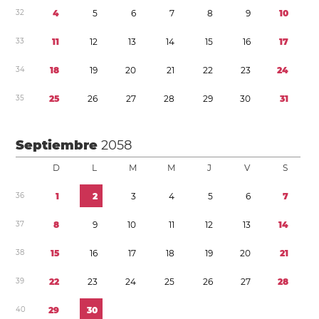
3
2
4
5
6
7
8
9
1
0
3
3
1
1
1
2
1
3
1
4
1
5
1
6
1
7
3
4
1
8
1
9
2
0
2
1
2
2
2
3
2
4
3
5
2
5
2
6
2
7
2
8
2
9
3
0
3
1
Septiembre
2058
D
L
M
M
J
V
S
3
6
1
2
3
4
5
6
7
3
7
8
9
1
0
1
1
1
2
1
3
1
4
3
8
1
5
1
6
1
7
1
8
1
9
2
0
2
1
3
9
2
2
2
3
2
4
2
5
2
6
2
7
2
8
4
0
2
9
3
0