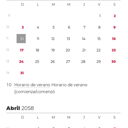
D
L
M
M
J
V
S
9
1
2
1
0
3
4
5
6
7
8
9
1
1
1
0
1
1
1
2
1
3
1
4
1
5
1
6
1
2
1
7
1
8
1
9
2
0
2
1
2
2
2
3
1
3
2
4
2
5
2
6
2
7
2
8
2
9
3
0
1
4
3
1
1
0
Horario de verano
Horario de verano
{comienza/comenzó
Abril
2058
D
L
M
M
J
V
S