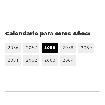
Calendario para otros Años:
2
0
5
6
2
0
5
7
2
0
5
8
2
0
5
9
2
0
6
0
2
0
6
1
2
0
6
2
2
0
6
3
2
0
6
4