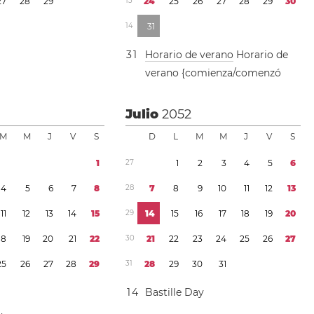
2
7
2
8
2
9
1
3
2
4
2
5
2
6
2
7
2
8
2
9
3
0
1
4
3
1
3
1
Horario de verano
Horario de
verano {comienza/comenzó
2
Julio
2052
M
M
J
V
S
D
L
M
M
J
V
S
1
2
7
1
2
3
4
5
6
4
5
6
7
8
2
8
7
8
9
1
0
1
1
1
2
1
3
1
1
1
2
1
3
1
4
1
5
2
9
1
4
1
5
1
6
1
7
1
8
1
9
2
0
1
8
1
9
2
0
2
1
2
2
3
0
2
1
2
2
2
3
2
4
2
5
2
6
2
7
2
5
2
6
2
7
2
8
2
9
3
1
2
8
2
9
3
0
3
1
1
4
Bastille Day