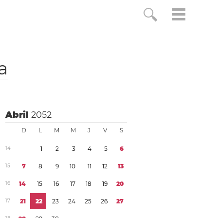
a
Abril
2052
D
L
M
M
J
V
S
1
4
1
2
3
4
5
6
1
5
7
8
9
1
0
1
1
1
2
1
3
1
6
1
4
1
5
1
6
1
7
1
8
1
9
2
0
1
7
2
1
2
2
2
3
2
4
2
5
2
6
2
7