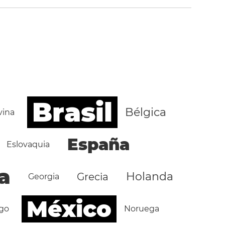
Brasil
Bélgica
vina
España
Eslovaquia
a
Holanda
Grecia
Georgia
México
go
Noruega