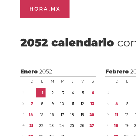
HORA.MX
2052
calendario
con
Enero
2052
Febrero
2
D
L
M
M
J
V
S
D
L
1
1
2
3
4
5
6
5
2
7
8
9
1
0
1
1
1
2
1
3
6
4
5
3
1
4
1
5
1
6
1
7
1
8
1
9
2
0
7
1
1
1
2
4
2
1
2
2
2
3
2
4
2
5
2
6
2
7
8
1
8
1
9