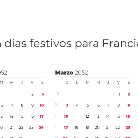
 días festivos para
Franci
052
Marzo
2052
M
M
J
V
S
D
L
M
M
J
V
S
1
2
3
9
1
2
6
7
8
9
1
0
1
0
3
4
5
6
7
8
9
1
3
1
4
1
5
1
6
1
7
1
1
1
0
1
1
1
2
1
3
1
4
1
5
1
6
2
0
2
1
2
2
2
3
2
4
1
2
1
7
1
8
1
9
2
0
2
1
2
2
2
3