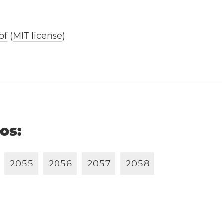
of
(
MIT license
)
ños:
2
0
5
5
2
0
5
6
2
0
5
7
2
0
5
8