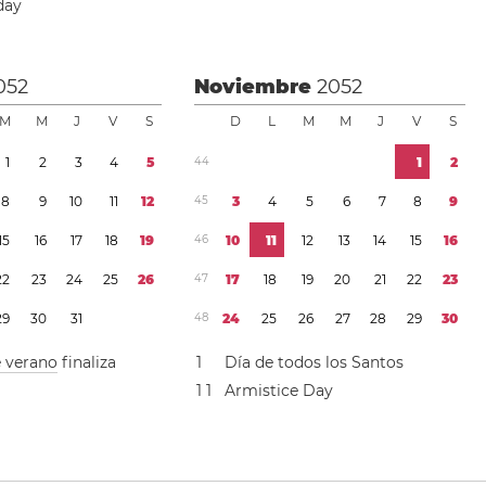
day
052
Noviembre
2052
M
M
J
V
S
D
L
M
M
J
V
S
1
2
3
4
5
4
4
1
2
8
9
1
0
1
1
1
2
4
5
3
4
5
6
7
8
9
1
5
1
6
1
7
1
8
1
9
4
6
1
0
1
1
1
2
1
3
1
4
1
5
1
6
2
2
2
3
2
4
2
5
2
6
4
7
1
7
1
8
1
9
2
0
2
1
2
2
2
3
2
9
3
0
3
1
4
8
2
4
2
5
2
6
2
7
2
8
2
9
3
0
e verano
finaliza
1
Día de todos los Santos
1
1
Armistice Day