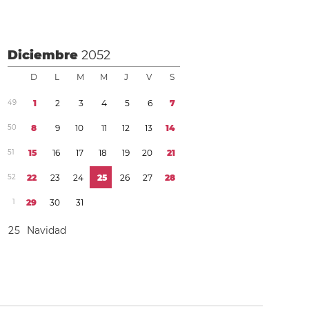
Diciembre
2052
D
L
M
M
J
V
S
4
9
1
2
3
4
5
6
7
5
0
8
9
1
0
1
1
1
2
1
3
1
4
5
1
1
5
1
6
1
7
1
8
1
9
2
0
2
1
5
2
2
2
2
3
2
4
2
5
2
6
2
7
2
8
1
2
9
3
0
3
1
2
5
Navidad