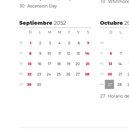
1
0
Whitmon
3
0
Ascension Day
Septiembre
2052
Octubre
2
D
L
M
M
J
V
S
D
L
3
6
1
2
3
4
5
6
7
4
0
3
7
8
9
1
0
1
1
1
2
1
3
1
4
4
1
6
7
3
8
1
5
1
6
1
7
1
8
1
9
2
0
2
1
4
2
1
3
1
4
3
9
2
2
2
3
2
4
2
5
2
6
2
7
2
8
4
3
2
0
2
1
4
0
2
9
3
0
4
4
2
7
2
8
2
7
Horario d