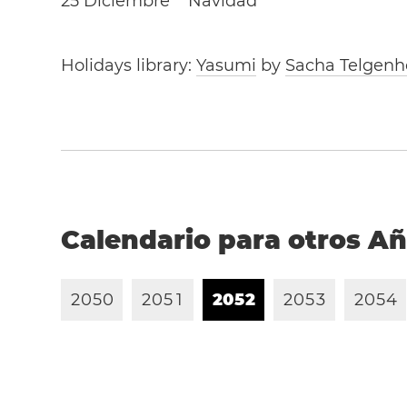
25 Diciembre
Navidad
Holidays library:
Yasumi
by
Sacha Telgenh
Calendario para otros A
2
0
5
0
2
0
5
1
2
0
5
2
2
0
5
3
2
0
5
4