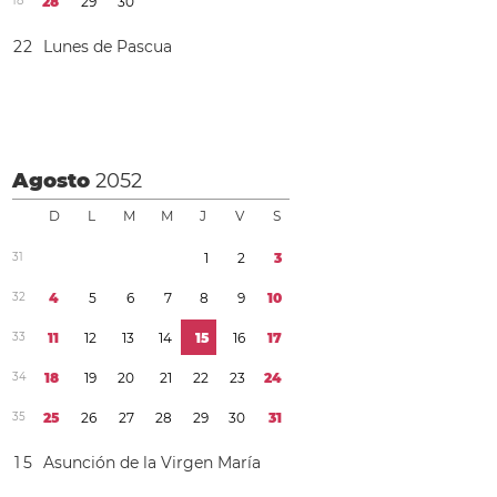
1
8
2
8
2
9
3
0
2
2
Lunes de Pascua
Agosto
2052
D
L
M
M
J
V
S
3
1
1
2
3
3
2
4
5
6
7
8
9
1
0
3
3
1
1
1
2
1
3
1
4
1
5
1
6
1
7
3
4
1
8
1
9
2
0
2
1
2
2
2
3
2
4
3
5
2
5
2
6
2
7
2
8
2
9
3
0
3
1
1
5
Asunción de la Virgen María