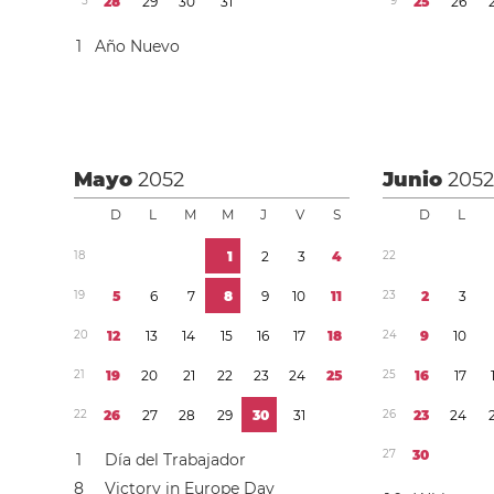
5
2
8
2
9
3
0
3
1
9
2
5
2
6
1
Año Nuevo
Mayo
2052
Junio
205
D
L
M
M
J
V
S
D
L
1
8
1
2
3
4
2
2
1
9
5
6
7
8
9
1
0
1
1
2
3
2
3
2
0
1
2
1
3
1
4
1
5
1
6
1
7
1
8
2
4
9
1
0
2
1
1
9
2
0
2
1
2
2
2
3
2
4
2
5
2
5
1
6
1
7
2
2
2
6
2
7
2
8
2
9
3
0
3
1
2
6
2
3
2
4
2
7
3
0
1
Día del Trabajador
8
Victory in Europe Day