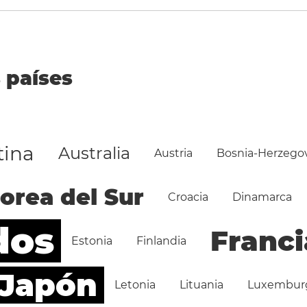
 países
tina
Australia
Austria
Bosnia-Herzego
orea del Sur
Croacia
Dinamarca
dos
Franci
Estonia
Finlandia
Japón
Letonia
Lituania
Luxembur