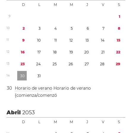
D
L
M
M
J
V
S
9
1
1
0
2
3
4
5
6
7
8
1
1
9
1
0
1
1
1
2
1
3
1
4
1
5
1
2
1
6
1
7
1
8
1
9
2
0
2
1
2
2
1
3
2
3
2
4
2
5
2
6
2
7
2
8
2
9
1
4
3
0
3
1
3
0
Horario de verano
Horario de verano
{comienza/comenzó
Abril
2053
D
L
M
M
J
V
S