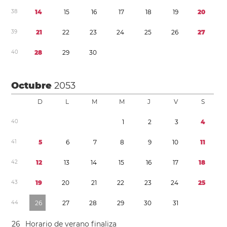
3
8
1
4
1
5
1
6
1
7
1
8
1
9
2
0
3
9
2
1
2
2
2
3
2
4
2
5
2
6
2
7
4
0
2
8
2
9
3
0
Octubre
2053
D
L
M
M
J
V
S
4
0
1
2
3
4
4
1
5
6
7
8
9
1
0
1
1
4
2
1
2
1
3
1
4
1
5
1
6
1
7
1
8
4
3
1
9
2
0
2
1
2
2
2
3
2
4
2
5
4
4
2
6
2
7
2
8
2
9
3
0
3
1
2
6
Horario de verano
finaliza