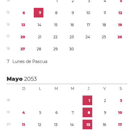
1
4
1
2
3
4
5
1
5
6
7
8
9
1
0
1
1
1
2
1
6
1
3
1
4
1
5
1
6
1
7
1
8
1
9
1
7
2
0
2
1
2
2
2
3
2
4
2
5
2
6
1
8
2
7
2
8
2
9
3
0
7
Lunes de Pascua
Mayo
2053
D
L
M
M
J
V
S
1
8
1
2
3
1
9
4
5
6
7
8
9
1
0
2
0
1
1
1
2
1
3
1
4
1
5
1
6
1
7