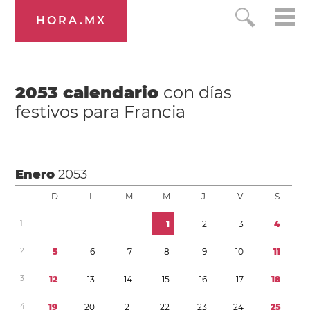
HORA.MX
2053
calendario
con días
festivos para
Francia
Enero
2053
D
L
M
M
J
V
S
1
1
2
3
4
2
5
6
7
8
9
1
0
1
1
3
1
2
1
3
1
4
1
5
1
6
1
7
1
8
4
1
9
2
0
2
1
2
2
2
3
2
4
2
5