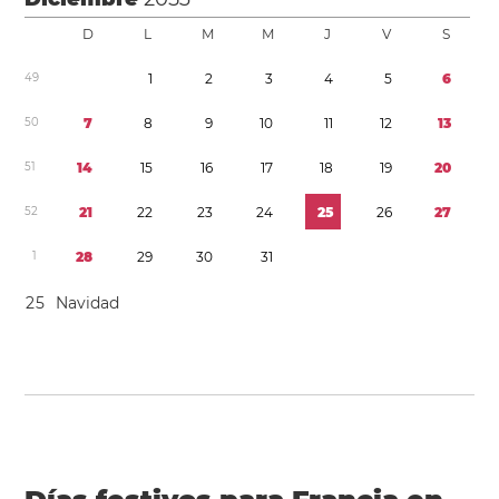
D
L
M
M
J
V
S
4
9
1
2
3
4
5
6
5
0
7
8
9
1
0
1
1
1
2
1
3
5
1
1
4
1
5
1
6
1
7
1
8
1
9
2
0
5
2
2
1
2
2
2
3
2
4
2
5
2
6
2
7
1
2
8
2
9
3
0
3
1
2
5
Navidad