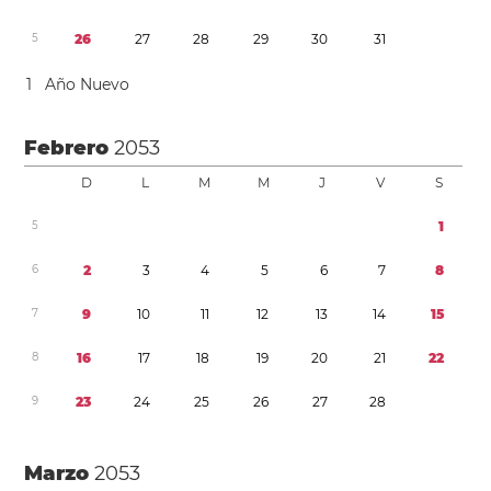
5
2
6
2
7
2
8
2
9
3
0
3
1
1
Año Nuevo
Febrero
2053
D
L
M
M
J
V
S
5
1
6
2
3
4
5
6
7
8
7
9
1
0
1
1
1
2
1
3
1
4
1
5
8
1
6
1
7
1
8
1
9
2
0
2
1
2
2
9
2
3
2
4
2
5
2
6
2
7
2
8
Marzo
2053