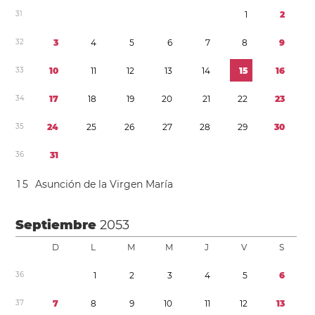
3
1
1
2
3
2
3
4
5
6
7
8
9
3
3
1
0
1
1
1
2
1
3
1
4
1
5
1
6
3
4
1
7
1
8
1
9
2
0
2
1
2
2
2
3
3
5
2
4
2
5
2
6
2
7
2
8
2
9
3
0
3
6
3
1
1
5
Asunción de la Virgen María
Septiembre
2053
D
L
M
M
J
V
S
3
6
1
2
3
4
5
6
3
7
7
8
9
1
0
1
1
1
2
1
3