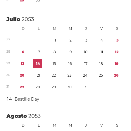
2
9
3
0
Julio
2053
D
L
M
M
J
V
S
2
7
1
2
3
4
5
2
8
6
7
8
9
1
0
1
1
1
2
2
9
1
3
1
4
1
5
1
6
1
7
1
8
1
9
3
0
2
0
2
1
2
2
2
3
2
4
2
5
2
6
3
1
2
7
2
8
2
9
3
0
3
1
1
4
Bastille Day
Agosto
2053
D
L
M
M
J
V
S