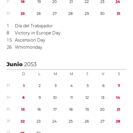
2
1
1
8
1
9
2
0
2
1
2
2
2
3
2
4
2
2
2
5
2
6
2
7
2
8
2
9
3
0
3
1
1
Día del Trabajador
8
Victory in Europe Day
1
5
Ascension Day
2
6
Whitmonday
Junio
2053
D
L
M
M
J
V
S
2
3
1
2
3
4
5
6
7
2
4
8
9
1
0
1
1
1
2
1
3
1
4
2
5
1
5
1
6
1
7
1
8
1
9
2
0
2
1
2
6
2
2
2
3
2
4
2
5
2
6
2
7
2
8
2
7