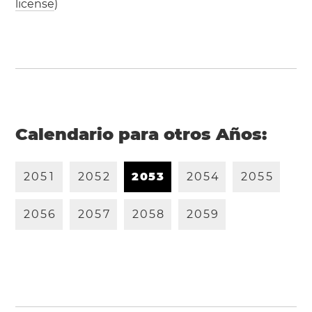
license
)
Calendario para otros Años:
2
0
5
1
2
0
5
2
2
0
5
3
2
0
5
4
2
0
5
5
2
0
5
6
2
0
5
7
2
0
5
8
2
0
5
9