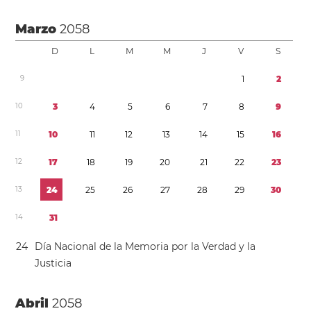
Marzo
2058
D
L
M
M
J
V
S
9
1
2
1
0
3
4
5
6
7
8
9
1
1
1
0
1
1
1
2
1
3
1
4
1
5
1
6
1
2
1
7
1
8
1
9
2
0
2
1
2
2
2
3
1
3
2
4
2
5
2
6
2
7
2
8
2
9
3
0
1
4
3
1
2
4
Día Nacional de la Memoria por la Verdad y la
Justicia
Abril
2058