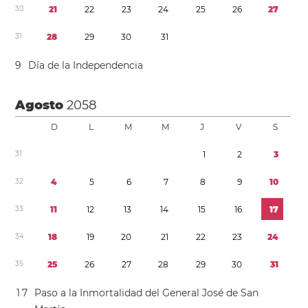
3
0
2
1
2
2
2
3
2
4
2
5
2
6
2
7
3
1
2
8
2
9
3
0
3
1
9
Día de la Independencia
Agosto
2058
D
L
M
M
J
V
S
3
1
1
2
3
3
2
4
5
6
7
8
9
1
0
3
3
1
1
1
2
1
3
1
4
1
5
1
6
1
7
3
4
1
8
1
9
2
0
2
1
2
2
2
3
2
4
3
5
2
5
2
6
2
7
2
8
2
9
3
0
3
1
1
7
Paso a la Inmortalidad del General José de San