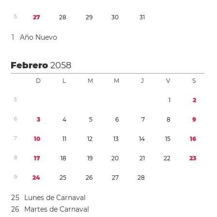
5
2
7
2
8
2
9
3
0
3
1
1
Año Nuevo
Febrero
2058
D
L
M
M
J
V
S
5
1
2
6
3
4
5
6
7
8
9
7
1
0
1
1
1
2
1
3
1
4
1
5
1
6
8
1
7
1
8
1
9
2
0
2
1
2
2
2
3
9
2
4
2
5
2
6
2
7
2
8
2
5
Lunes de Carnaval
2
6
Martes de Carnaval