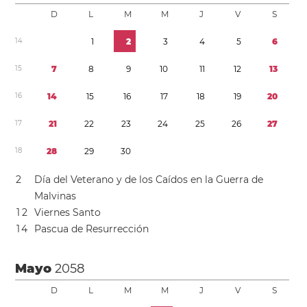
D
L
M
M
J
V
S
1
4
1
2
3
4
5
6
1
5
7
8
9
1
0
1
1
1
2
1
3
1
6
1
4
1
5
1
6
1
7
1
8
1
9
2
0
1
7
2
1
2
2
2
3
2
4
2
5
2
6
2
7
1
8
2
8
2
9
3
0
2
Día del Veterano y de los Caídos en la Guerra de
Malvinas
1
2
Viernes Santo
1
4
Pascua de Resurrección
Mayo
2058
D
L
M
M
J
V
S