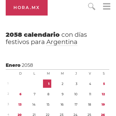
HORA.MX
2058
calendario
con días
festivos para
Argentina
Enero
2058
D
L
M
M
J
V
S
1
1
2
3
4
5
2
6
7
8
9
1
0
1
1
1
2
3
1
3
1
4
1
5
1
6
1
7
1
8
1
9
4
2
0
2
1
2
2
2
3
2
4
2
5
2
6