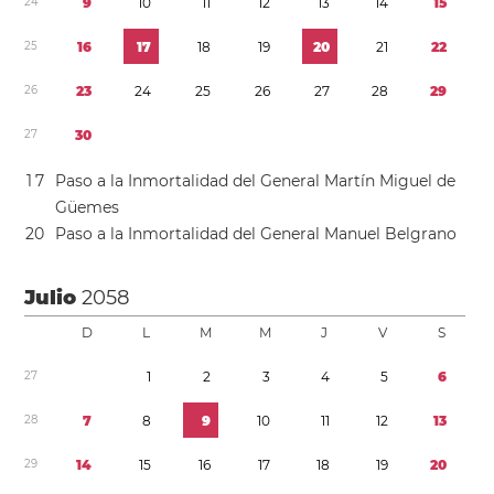
2
4
9
1
0
1
1
1
2
1
3
1
4
1
5
2
5
1
6
1
7
1
8
1
9
2
0
2
1
2
2
2
6
2
3
2
4
2
5
2
6
2
7
2
8
2
9
2
7
3
0
1
7
Paso a la Inmortalidad del General Martín Miguel de
Güemes
2
0
Paso a la Inmortalidad del General Manuel Belgrano
Julio
2058
D
L
M
M
J
V
S
2
7
1
2
3
4
5
6
2
8
7
8
9
1
0
1
1
1
2
1
3
2
9
1
4
1
5
1
6
1
7
1
8
1
9
2
0