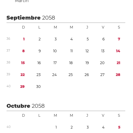
Martín
Septiembre
2058
D
L
M
M
J
V
S
3
6
1
2
3
4
5
6
7
3
7
8
9
1
0
1
1
1
2
1
3
1
4
3
8
1
5
1
6
1
7
1
8
1
9
2
0
2
1
3
9
2
2
2
3
2
4
2
5
2
6
2
7
2
8
4
0
2
9
3
0
Octubre
2058
D
L
M
M
J
V
S
4
0
1
2
3
4
5