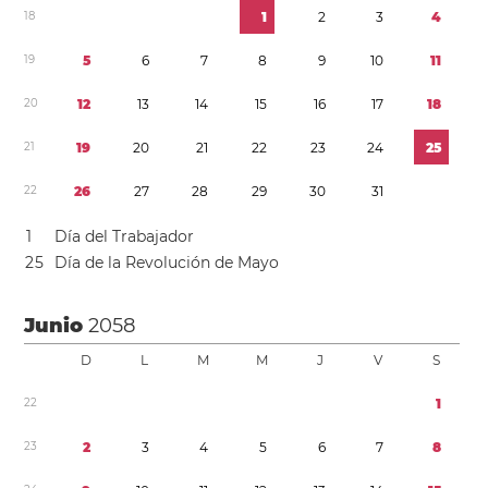
1
8
1
2
3
4
1
9
5
6
7
8
9
1
0
1
1
2
0
1
2
1
3
1
4
1
5
1
6
1
7
1
8
2
1
1
9
2
0
2
1
2
2
2
3
2
4
2
5
2
2
2
6
2
7
2
8
2
9
3
0
3
1
1
Día del Trabajador
2
5
Día de la Revolución de Mayo
Junio
2058
D
L
M
M
J
V
S
2
2
1
2
3
2
3
4
5
6
7
8