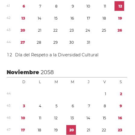
4
1
6
7
8
9
1
0
1
1
1
2
4
2
1
3
1
4
1
5
1
6
1
7
1
8
1
9
4
3
2
0
2
1
2
2
2
3
2
4
2
5
2
6
4
4
2
7
2
8
2
9
3
0
3
1
1
2
Día del Respeto a la Diversidad Cultural
Noviembre
2058
D
L
M
M
J
V
S
4
4
1
2
4
5
3
4
5
6
7
8
9
4
6
1
0
1
1
1
2
1
3
1
4
1
5
1
6
4
7
1
7
1
8
1
9
2
0
2
1
2
2
2
3