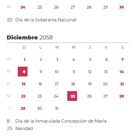
4
8
2
4
2
5
2
6
2
7
2
8
2
9
3
0
2
0
Día de la Soberanía Nacional
Diciembre
2058
D
L
M
M
J
V
S
4
9
1
2
3
4
5
6
7
5
0
8
9
1
0
1
1
1
2
1
3
1
4
5
1
1
5
1
6
1
7
1
8
1
9
2
0
2
1
5
2
2
2
2
3
2
4
2
5
2
6
2
7
2
8
1
2
9
3
0
3
1
8
Día de la Inmaculada Concepción de María
2
5
Navidad