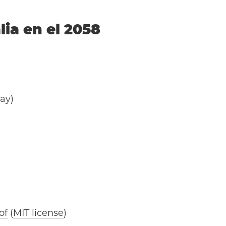
lia en el 2058
day)
of
(
MIT license
)