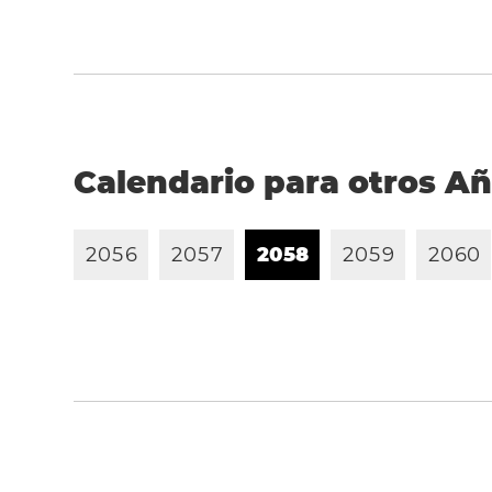
Calendario para otros A
2
0
5
6
2
0
5
7
2
0
5
8
2
0
5
9
2
0
6
0