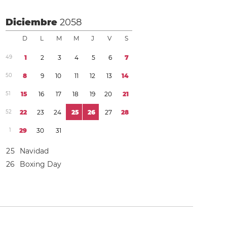
Diciembre
2058
D
L
M
M
J
V
S
4
9
1
2
3
4
5
6
7
5
0
8
9
1
0
1
1
1
2
1
3
1
4
5
1
1
5
1
6
1
7
1
8
1
9
2
0
2
1
5
2
2
2
2
3
2
4
2
5
2
6
2
7
2
8
1
2
9
3
0
3
1
2
5
Navidad
2
6
Boxing Day