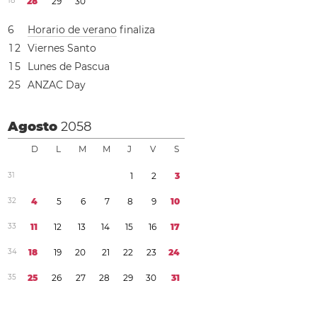
1
8
2
8
2
9
3
0
6
Horario de verano
finaliza
1
2
Viernes Santo
1
5
Lunes de Pascua
2
5
ANZAC Day
Agosto
2058
D
L
M
M
J
V
S
3
1
1
2
3
3
2
4
5
6
7
8
9
1
0
3
3
1
1
1
2
1
3
1
4
1
5
1
6
1
7
3
4
1
8
1
9
2
0
2
1
2
2
2
3
2
4
3
5
2
5
2
6
2
7
2
8
2
9
3
0
3
1