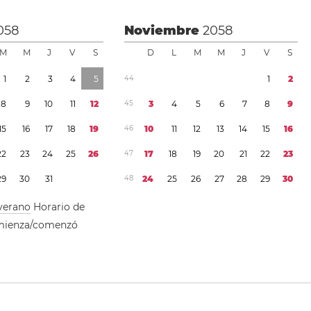
058
Noviembre
2058
M
M
J
V
S
D
L
M
M
J
V
S
1
2
3
4
5
4
4
1
2
8
9
1
0
1
1
1
2
4
5
3
4
5
6
7
8
9
1
5
1
6
1
7
1
8
1
9
4
6
1
0
1
1
1
2
1
3
1
4
1
5
1
6
2
2
2
3
2
4
2
5
2
6
4
7
1
7
1
8
1
9
2
0
2
1
2
2
2
3
2
9
3
0
3
1
4
8
2
4
2
5
2
6
2
7
2
8
2
9
3
0
verano
Horario de
mienza/comenzó