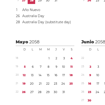
5
2
7
2
8
2
9
3
0
3
1
9
2
4
2
5
1
Año Nuevo
2
6
Australia Day
2
8
Australia Day (substitute day)
Mayo
2058
Junio
205
D
L
M
M
J
V
S
D
L
1
8
1
2
3
4
2
2
1
9
5
6
7
8
9
1
0
1
1
2
3
2
3
2
0
1
2
1
3
1
4
1
5
1
6
1
7
1
8
2
4
9
1
0
2
1
1
9
2
0
2
1
2
2
2
3
2
4
2
5
2
5
1
6
1
7
2
2
2
6
2
7
2
8
2
9
3
0
3
1
2
6
2
3
2
4
2
7
3
0