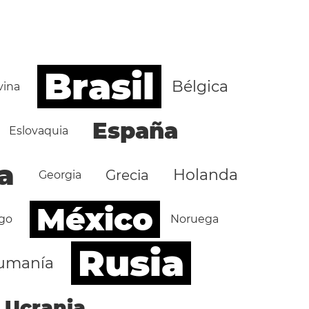
Brasil
Bélgica
vina
España
Eslovaquia
a
Holanda
Grecia
Georgia
México
go
Noruega
Rusia
umanía
Ucrania