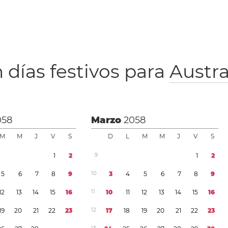
 días festivos para
Austra
058
Marzo
2058
M
M
J
V
S
D
L
M
M
J
V
S
1
2
9
1
2
5
6
7
8
9
1
0
3
4
5
6
7
8
9
1
2
1
3
1
4
1
5
1
6
1
1
1
0
1
1
1
2
1
3
1
4
1
5
1
6
1
9
2
0
2
1
2
2
2
3
1
2
1
7
1
8
1
9
2
0
2
1
2
2
2
3