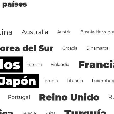
 países
tina
Australia
Austria
Bosnia-Herzego
orea del Sur
Croacia
Dinamarca
dos
Franci
Estonia
Finlandia
Japón
Letonia
Lituania
Luxembur
Reino Unido
R
Portugal
Turquía
ica
Suecia
Suiza