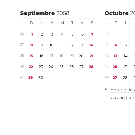
Septiembre
2058
Octubre
2
D
L
M
M
J
V
S
D
L
3
6
1
2
3
4
5
6
7
4
0
3
7
8
9
1
0
1
1
1
2
1
3
1
4
4
1
6
7
3
8
1
5
1
6
1
7
1
8
1
9
2
0
2
1
4
2
1
3
1
4
3
9
2
2
2
3
2
4
2
5
2
6
2
7
2
8
4
3
2
0
2
1
4
0
2
9
3
0
4
4
2
7
2
8
5
Horario de 
verano {co