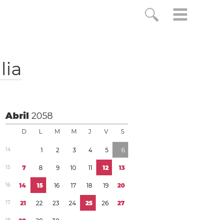
lia
Abril
2058
D
L
M
M
J
V
S
1
4
1
2
3
4
5
6
1
5
7
8
9
1
0
1
1
1
2
1
3
1
6
1
4
1
5
1
6
1
7
1
8
1
9
2
0
1
7
2
1
2
2
2
3
2
4
2
5
2
6
2
7