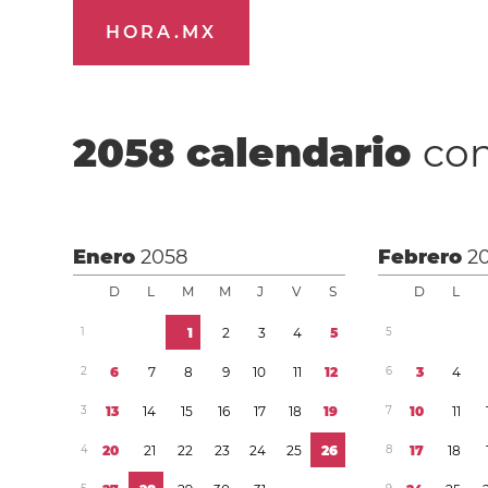
HORA.MX
2058
calendario
con
Enero
2058
Febrero
2
D
L
M
M
J
V
S
D
L
1
1
2
3
4
5
5
2
6
7
8
9
1
0
1
1
1
2
6
3
4
3
1
3
1
4
1
5
1
6
1
7
1
8
1
9
7
1
0
1
1
4
2
0
2
1
2
2
2
3
2
4
2
5
2
6
8
1
7
1
8