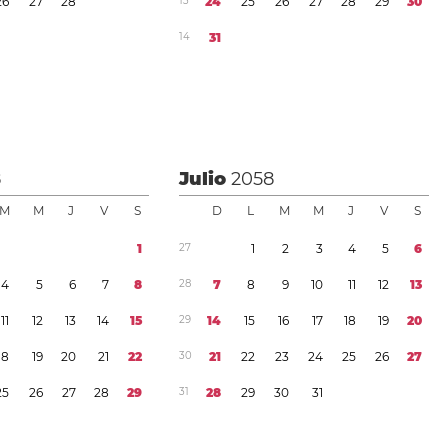
2
6
2
7
2
8
1
3
2
4
2
5
2
6
2
7
2
8
2
9
3
0
1
4
3
1
8
Julio
2058
M
M
J
V
S
D
L
M
M
J
V
S
1
2
7
1
2
3
4
5
6
4
5
6
7
8
2
8
7
8
9
1
0
1
1
1
2
1
3
1
1
1
2
1
3
1
4
1
5
2
9
1
4
1
5
1
6
1
7
1
8
1
9
2
0
1
8
1
9
2
0
2
1
2
2
3
0
2
1
2
2
2
3
2
4
2
5
2
6
2
7
2
5
2
6
2
7
2
8
2
9
3
1
2
8
2
9
3
0
3
1