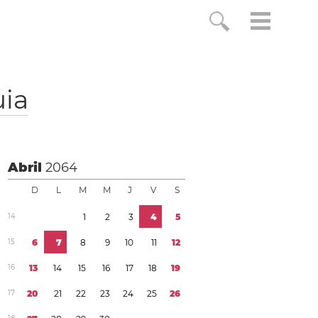
ia
Abril
2064
D
L
M
M
J
V
S
1
4
1
2
3
4
5
1
5
6
7
8
9
1
0
1
1
1
2
1
6
1
3
1
4
1
5
1
6
1
7
1
8
1
9
1
7
2
0
2
1
2
2
2
3
2
4
2
5
2
6