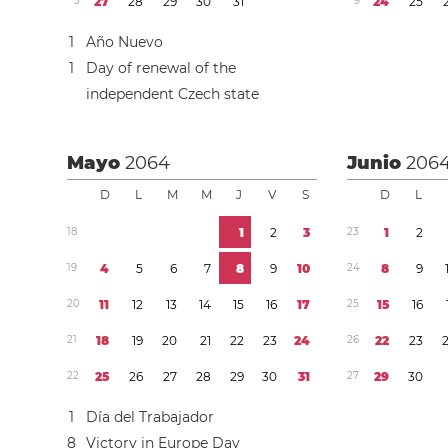
5
2
7
2
8
2
9
3
0
3
1
9
2
4
2
5
1
Año Nuevo
1
Day of renewal of the
independent Czech state
Mayo
2064
Junio
206
D
L
M
M
J
V
S
D
L
1
8
1
2
3
2
3
1
2
1
9
4
5
6
7
8
9
1
0
2
4
8
9
2
0
1
1
1
2
1
3
1
4
1
5
1
6
1
7
2
5
1
5
1
6
2
1
1
8
1
9
2
0
2
1
2
2
2
3
2
4
2
6
2
2
2
3
2
2
2
5
2
6
2
7
2
8
2
9
3
0
3
1
2
7
2
9
3
0
1
Día del Trabajador
8
Victory in Europe Day