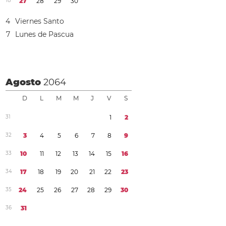
1
8
2
7
2
8
2
9
3
0
4
Viernes Santo
7
Lunes de Pascua
Agosto
2064
D
L
M
M
J
V
S
3
1
1
2
3
2
3
4
5
6
7
8
9
3
3
1
0
1
1
1
2
1
3
1
4
1
5
1
6
3
4
1
7
1
8
1
9
2
0
2
1
2
2
2
3
3
5
2
4
2
5
2
6
2
7
2
8
2
9
3
0
3
6
3
1