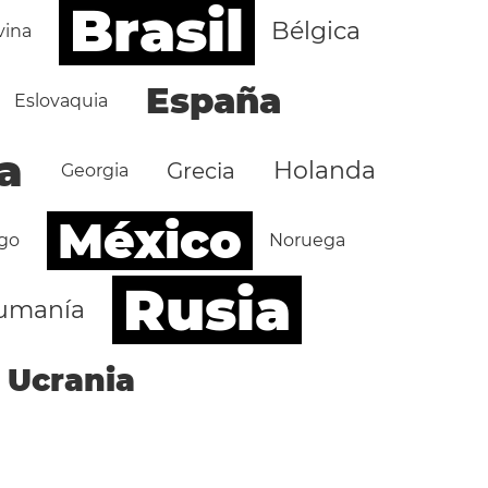
Brasil
Bélgica
vina
España
Eslovaquia
a
Holanda
Grecia
Georgia
México
go
Noruega
Rusia
umanía
Ucrania