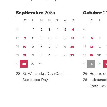
Septiembre
2064
Octubre
2
D
L
M
M
J
V
S
D
L
3
6
1
2
3
4
5
6
4
0
3
7
7
8
9
1
0
1
1
1
2
1
3
4
1
5
6
3
8
1
4
1
5
1
6
1
7
1
8
1
9
2
0
4
2
1
2
1
3
3
9
2
1
2
2
2
3
2
4
2
5
2
6
2
7
4
3
1
9
2
0
4
0
2
8
2
9
3
0
4
4
2
6
2
7
2
8
St. Wenceslas Day (Czech
2
6
Horario d
Statehood Day)
2
8
Independe
State Day