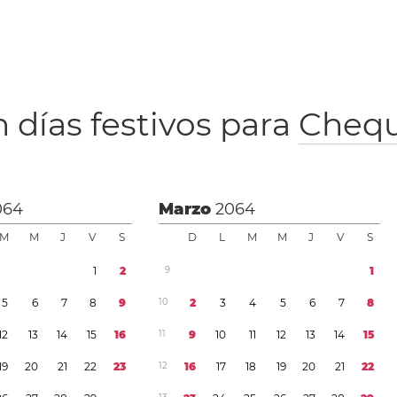
 días festivos para
Chequ
064
Marzo
2064
M
M
J
V
S
D
L
M
M
J
V
S
1
2
9
1
5
6
7
8
9
1
0
2
3
4
5
6
7
8
1
2
1
3
1
4
1
5
1
6
1
1
9
1
0
1
1
1
2
1
3
1
4
1
5
1
9
2
0
2
1
2
2
2
3
1
2
1
6
1
7
1
8
1
9
2
0
2
1
2
2