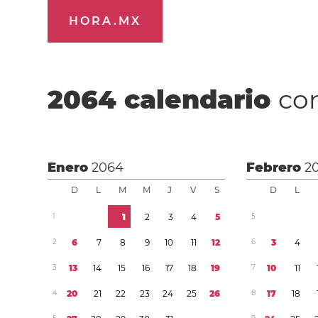
HORA.MX
2064
calendario
con
Enero
2064
Febrero
2
D
L
M
M
J
V
S
D
L
1
1
2
3
4
5
5
2
6
7
8
9
1
0
1
1
1
2
6
3
4
3
1
3
1
4
1
5
1
6
1
7
1
8
1
9
7
1
0
1
1
4
2
0
2
1
2
2
2
3
2
4
2
5
2
6
8
1
7
1
8