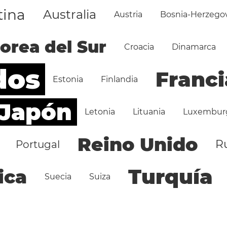
tina
Australia
Austria
Bosnia-Herzego
orea del Sur
Croacia
Dinamarca
dos
Franci
Estonia
Finlandia
Japón
Letonia
Lituania
Luxembur
Reino Unido
R
Portugal
Turquía
ica
Suecia
Suiza