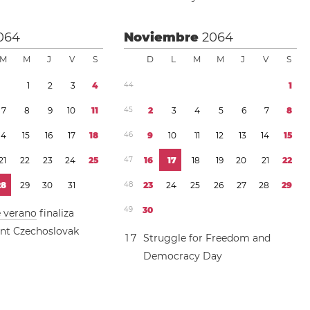
064
Noviembre
2064
M
M
J
V
S
D
L
M
M
J
V
S
1
2
3
4
4
4
1
7
8
9
1
0
1
1
4
5
2
3
4
5
6
7
8
1
4
1
5
1
6
1
7
1
8
4
6
9
1
0
1
1
1
2
1
3
1
4
1
5
2
1
2
2
2
3
2
4
2
5
4
7
1
6
1
7
1
8
1
9
2
0
2
1
2
2
2
8
2
9
3
0
3
1
4
8
2
3
2
4
2
5
2
6
2
7
2
8
2
9
4
9
3
0
e verano
finaliza
nt Czechoslovak
1
7
Struggle for Freedom and
Democracy Day