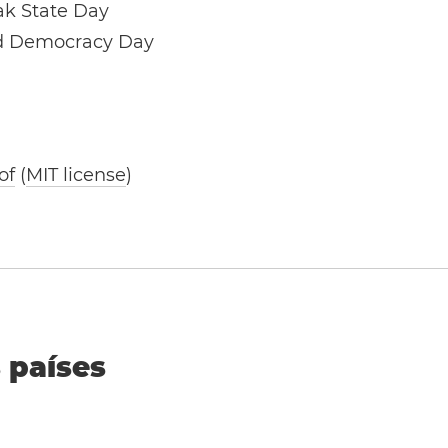
k State Day
nd Democracy Day
of
(
MIT license
)
 países