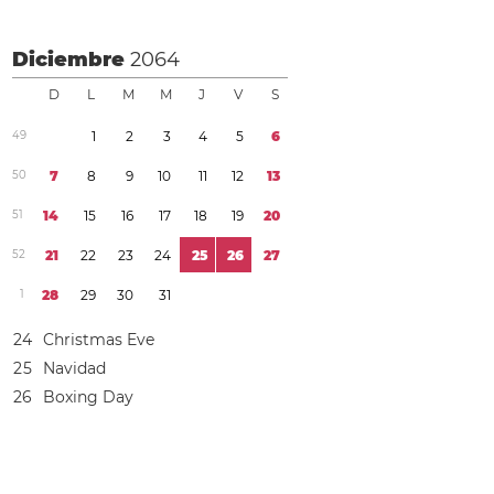
Diciembre
2064
D
L
M
M
J
V
S
4
9
1
2
3
4
5
6
5
0
7
8
9
1
0
1
1
1
2
1
3
5
1
1
4
1
5
1
6
1
7
1
8
1
9
2
0
5
2
2
1
2
2
2
3
2
4
2
5
2
6
2
7
1
2
8
2
9
3
0
3
1
2
4
Christmas Eve
2
5
Navidad
2
6
Boxing Day