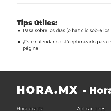
Tips útiles:
Pasa sobre los días (o haz clic sobre los
¡Este calendario está optimizado para i
página
.
HORA.MX
-
Hora
Hora exacta
Aplicaciones