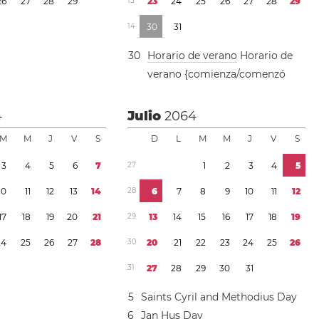
2
6
2
7
2
8
2
9
1
3
2
3
2
4
2
5
2
6
2
7
2
8
2
9
1
4
3
0
3
1
3
0
Horario de verano
Horario de
verano {comienza/comenzó
4
Julio
2064
M
M
J
V
S
D
L
M
M
J
V
S
3
4
5
6
7
2
7
1
2
3
4
5
1
0
1
1
1
2
1
3
1
4
2
8
6
7
8
9
1
0
1
1
1
2
1
7
1
8
1
9
2
0
2
1
2
9
1
3
1
4
1
5
1
6
1
7
1
8
1
9
2
4
2
5
2
6
2
7
2
8
3
0
2
0
2
1
2
2
2
3
2
4
2
5
2
6
3
1
2
7
2
8
2
9
3
0
3
1
5
Saints Cyril and Methodius Day
6
Jan Hus Day