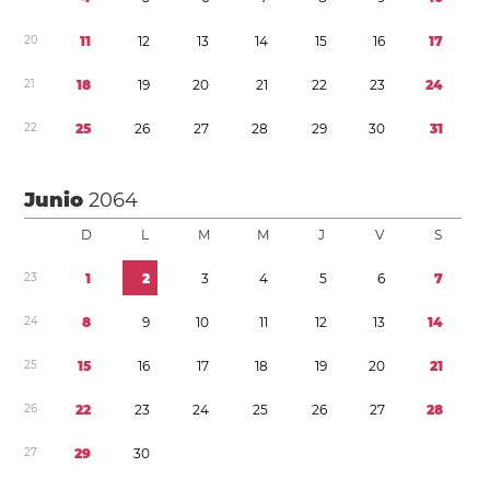
2
0
1
1
1
2
1
3
1
4
1
5
1
6
1
7
2
1
1
8
1
9
2
0
2
1
2
2
2
3
2
4
2
2
2
5
2
6
2
7
2
8
2
9
3
0
3
1
Junio
2064
D
L
M
M
J
V
S
2
3
1
2
3
4
5
6
7
2
4
8
9
1
0
1
1
1
2
1
3
1
4
2
5
1
5
1
6
1
7
1
8
1
9
2
0
2
1
2
6
2
2
2
3
2
4
2
5
2
6
2
7
2
8
2
7
2
9
3
0