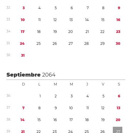
3
2
3
4
5
6
7
8
9
3
3
1
0
1
1
1
2
1
3
1
4
1
5
1
6
3
4
1
7
1
8
1
9
2
0
2
1
2
2
2
3
3
5
2
4
2
5
2
6
2
7
2
8
2
9
3
0
3
6
3
1
Septiembre
2064
D
L
M
M
J
V
S
3
6
1
2
3
4
5
6
3
7
7
8
9
1
0
1
1
1
2
1
3
3
8
1
4
1
5
1
6
1
7
1
8
1
9
2
0
3
9
2
1
2
2
2
3
2
4
2
5
2
6
2
7