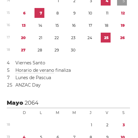
1
4
1
2
3
4
5
1
5
6
7
8
9
1
0
1
1
1
2
1
6
1
3
1
4
1
5
1
6
1
7
1
8
1
9
1
7
2
0
2
1
2
2
2
3
2
4
2
5
2
6
1
8
2
7
2
8
2
9
3
0
4
Viernes Santo
5
Horario de verano
finaliza
7
Lunes de Pascua
2
5
ANZAC Day
Mayo
2064
D
L
M
M
J
V
S
1
8
1
2
3
1
9
4
5
6
7
8
9
1
0