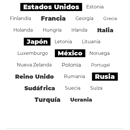
Estados Unidos
Estonia
Francia
Finlandia
Georgia
Grecia
Italia
Holanda
Hungría
Irlanda
Japón
Letonia
Lituania
México
Luxemburgo
Noruega
Polonia
Nueva Zelanda
Portugal
Rusia
Reino Unido
Rumanía
Sudáfrica
Suecia
Suiza
Turquía
Ucrania