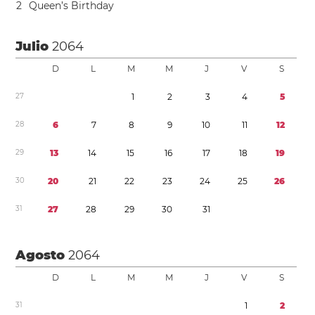
2
Queen’s Birthday
Julio
2064
D
L
M
M
J
V
S
2
7
1
2
3
4
5
2
8
6
7
8
9
1
0
1
1
1
2
2
9
1
3
1
4
1
5
1
6
1
7
1
8
1
9
3
0
2
0
2
1
2
2
2
3
2
4
2
5
2
6
3
1
2
7
2
8
2
9
3
0
3
1
Agosto
2064
D
L
M
M
J
V
S
3
1
1
2