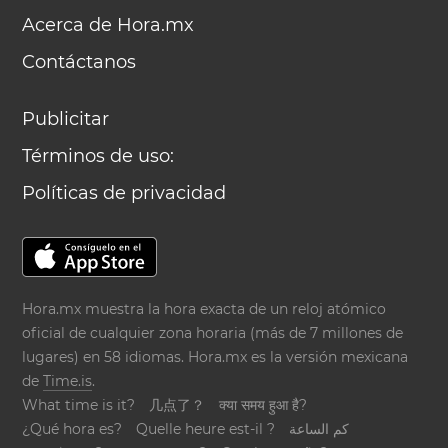
Acerca de Hora.mx
Contáctanos
Publicitar
Términos de uso:
Políticas de privacidad
Hora.mx muestra la hora exacta de un reloj atómico
oficial de cualquier zona horaria (más de 7 millones de
lugares) en 58 idiomas. Hora.mx es la versión mexicana
de
Time.is
.
What time is it?
几点了？
क्या समय हुआ है?
¿Qué hora es?
Quelle heure est-il ?
كم الساعة