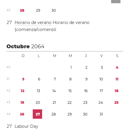
4
0
2
8
2
9
3
0
2
7
Horario de verano
Horario de verano
{comienza/comenzó
Octubre
2064
D
L
M
M
J
V
S
4
0
1
2
3
4
4
1
5
6
7
8
9
1
0
1
1
4
2
1
2
1
3
1
4
1
5
1
6
1
7
1
8
4
3
1
9
2
0
2
1
2
2
2
3
2
4
2
5
4
4
2
6
2
7
2
8
2
9
3
0
3
1
2
7
Labour Day