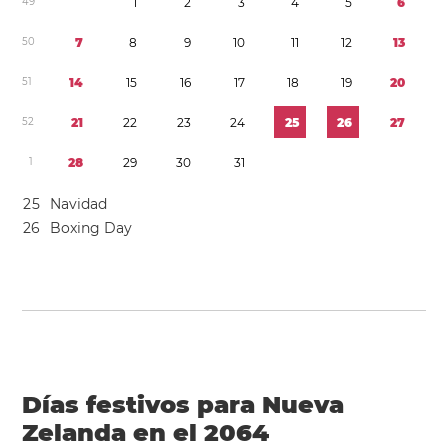
4
9
1
2
3
4
5
6
5
0
7
8
9
1
0
1
1
1
2
1
3
5
1
1
4
1
5
1
6
1
7
1
8
1
9
2
0
5
2
2
1
2
2
2
3
2
4
2
5
2
6
2
7
1
2
8
2
9
3
0
3
1
2
5
Navidad
2
6
Boxing Day
Días festivos para Nueva
Zelanda en el 2064