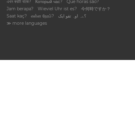
এখন কয়টা বাজে?
Который час?
Que horas são?
Jam berapa?
Wieviel Uhr ist es?
今何時ですか？
Saat kaç?
என்ன நேரம்?
؟ےہ اوہ تقو ایک
≫ more languages