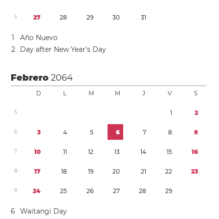
5
2
7
2
8
2
9
3
0
3
1
1
Año Nuevo
2
Day after New Year’s Day
Febrero
2064
D
L
M
M
J
V
S
5
1
2
6
3
4
5
6
7
8
9
7
1
0
1
1
1
2
1
3
1
4
1
5
1
6
8
1
7
1
8
1
9
2
0
2
1
2
2
2
3
9
2
4
2
5
2
6
2
7
2
8
2
9
6
Waitangi Day