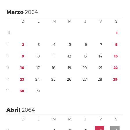
Marzo
2064
D
L
M
M
J
V
S
9
1
1
0
2
3
4
5
6
7
8
1
1
9
1
0
1
1
1
2
1
3
1
4
1
5
1
2
1
6
1
7
1
8
1
9
2
0
2
1
2
2
1
3
2
3
2
4
2
5
2
6
2
7
2
8
2
9
1
4
3
0
3
1
Abril
2064
D
L
M
M
J
V
S