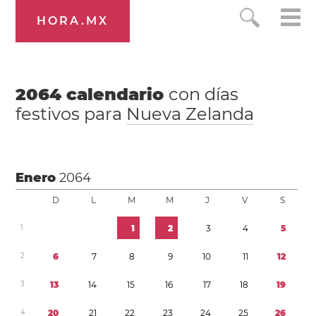
HORA.MX
2064
calendario
con días
festivos para
Nueva Zelanda
Enero
2064
D
L
M
M
J
V
S
1
1
2
3
4
5
2
6
7
8
9
1
0
1
1
1
2
3
1
3
1
4
1
5
1
6
1
7
1
8
1
9
4
2
0
2
1
2
2
2
3
2
4
2
5
2
6