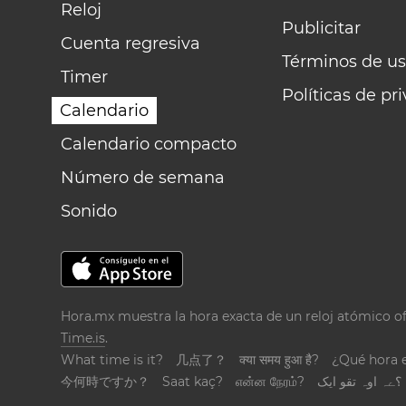
Reloj
Publicitar
Cuenta regresiva
Términos de us
Timer
Políticas de pr
Calendario
Calendario compacto
Número de semana
Sonido
Hora.mx muestra la hora exacta de un reloj atómico of
Time.is
.
What time is it?
几点了？
क्या समय हुआ है?
¿Qué hora 
今何時ですか？
Saat kaç?
என்ன நேரம்?
؟ےہ اوہ تقو ایک