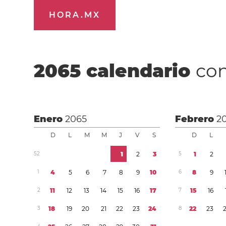
HORA.MX
2065
calendario
con
Enero
2065
Febrero
2
D
L
M
M
J
V
S
D
L
5
2
1
2
3
5
1
2
1
4
5
6
7
8
9
1
0
6
8
9
2
1
1
1
2
1
3
1
4
1
5
1
6
1
7
7
1
5
1
6
3
1
8
1
9
2
0
2
1
2
2
2
3
2
4
8
2
2
2
3