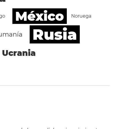
México
go
Noruega
Rusia
umanía
Ucrania