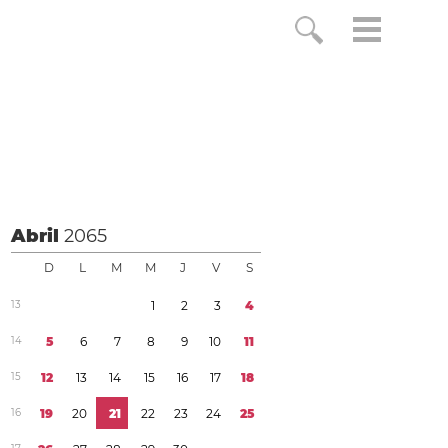
Abril
2065
D
L
M
M
J
V
S
1
3
1
2
3
4
1
4
5
6
7
8
9
1
0
1
1
1
5
1
2
1
3
1
4
1
5
1
6
1
7
1
8
1
6
1
9
2
0
2
1
2
2
2
3
2
4
2
5