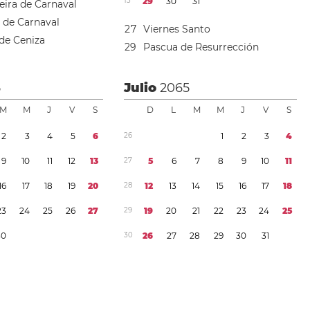
1
3
2
9
3
0
3
1
eira de Carnaval
a de Carnaval
2
7
Viernes Santo
de Ceniza
2
9
Pascua de Resurrección
5
Julio
2065
M
M
J
V
S
D
L
M
M
J
V
S
2
3
4
5
6
2
6
1
2
3
4
9
1
0
1
1
1
2
1
3
2
7
5
6
7
8
9
1
0
1
1
1
6
1
7
1
8
1
9
2
0
2
8
1
2
1
3
1
4
1
5
1
6
1
7
1
8
2
3
2
4
2
5
2
6
2
7
2
9
1
9
2
0
2
1
2
2
2
3
2
4
2
5
3
0
3
0
2
6
2
7
2
8
2
9
3
0
3
1