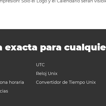
mpresión! Solo el Logo y el Calendario serán visi
 exacta para cualquie
UTC
Reloj Unix
zona horaria
Convertidor de Tiempo Unix
cias