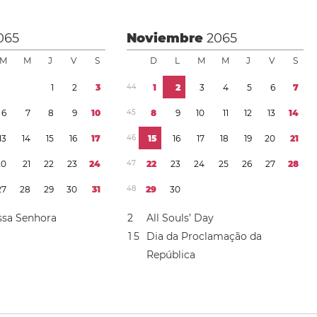
065
Noviembre
2065
M
M
J
V
S
D
L
M
M
J
V
S
1
2
3
4
4
1
2
3
4
5
6
7
6
7
8
9
1
0
4
5
8
9
1
0
1
1
1
2
1
3
1
4
1
3
1
4
1
5
1
6
1
7
4
6
1
5
1
6
1
7
1
8
1
9
2
0
2
1
2
0
2
1
2
2
2
3
2
4
4
7
2
2
2
3
2
4
2
5
2
6
2
7
2
8
2
7
2
8
2
9
3
0
3
1
4
8
2
9
3
0
ssa Senhora
2
All Souls’ Day
1
5
Dia da Proclamação da
República