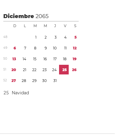
Diciembre
2065
D
L
M
M
J
V
S
4
8
1
2
3
4
5
4
9
6
7
8
9
1
0
1
1
1
2
5
0
1
3
1
4
1
5
1
6
1
7
1
8
1
9
5
1
2
0
2
1
2
2
2
3
2
4
2
5
2
6
5
2
2
7
2
8
2
9
3
0
3
1
2
5
Navidad