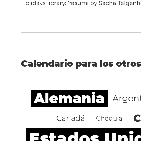
Holidays library:
Yasumi
by
Sacha Telgenh
Calendario para los otros
Alemania
Argen
C
Canadá
Chequia
Estados Uni