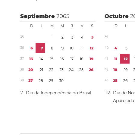
Septiembre
2065
Octubre
2
D
L
M
M
J
V
S
D
L
3
5
1
2
3
4
5
3
9
3
6
6
7
8
9
1
0
1
1
1
2
4
0
4
5
3
7
1
3
1
4
1
5
1
6
1
7
1
8
1
9
4
1
1
1
1
2
3
8
2
0
2
1
2
2
2
3
2
4
2
5
2
6
4
2
1
8
1
9
3
9
2
7
2
8
2
9
3
0
4
3
2
5
2
6
7
Dia da Independência do Brasil
1
2
Dia de No
Aparecida