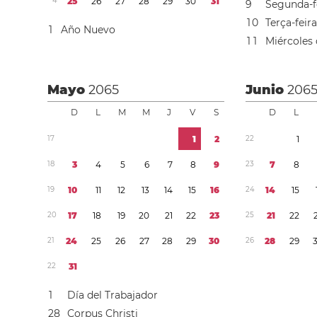
4
2
5
2
6
2
7
2
8
2
9
3
0
3
1
9
Segunda-f
1
0
Terça-feir
1
Año Nuevo
1
1
Miércoles 
Mayo
2065
Junio
206
D
L
M
M
J
V
S
D
L
1
7
1
2
2
2
1
1
8
3
4
5
6
7
8
9
2
3
7
8
1
9
1
0
1
1
1
2
1
3
1
4
1
5
1
6
2
4
1
4
1
5
2
0
1
7
1
8
1
9
2
0
2
1
2
2
2
3
2
5
2
1
2
2
2
1
2
4
2
5
2
6
2
7
2
8
2
9
3
0
2
6
2
8
2
9
2
2
3
1
1
Día del Trabajador
2
8
Corpus Christi