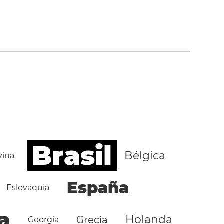
Brasil
Bélgica
vina
España
Eslovaquia
a
Holanda
Grecia
Georgia