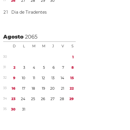
1
7
2
6
2
7
2
8
2
9
3
0
2
1
Dia de Tiradentes
Agosto
2065
D
L
M
M
J
V
S
3
0
1
3
1
2
3
4
5
6
7
8
3
2
9
1
0
1
1
1
2
1
3
1
4
1
5
3
3
1
6
1
7
1
8
1
9
2
0
2
1
2
2
3
4
2
3
2
4
2
5
2
6
2
7
2
8
2
9
3
5
3
0
3
1