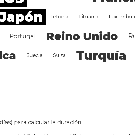
Japón
Letonia
Lituania
Luxembur
Reino Unido
R
Portugal
Turquía
ica
Suecia
Suiza
 días) para calcular la duración.