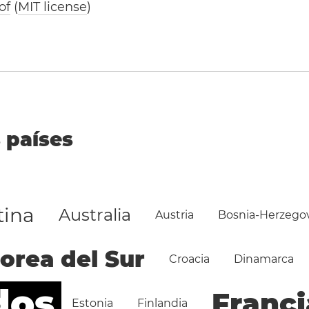
of
(
MIT license
)
 países
tina
Australia
Austria
Bosnia-Herzego
orea del Sur
Croacia
Dinamarca
dos
Franci
Estonia
Finlandia