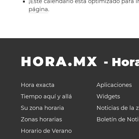
¡Este calendario está optimizado para i
página
.
HORA.MX
-
Hora
Hora exacta
Aplicaciones
Tiempo aquí y allá
Widgets
Su zona horaria
Noticias de la 
Zonas horarias
Boletín de Noti
Horario de Verano