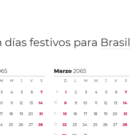
 días festivos para
Brasil
065
Marzo
2065
M
M
J
V
S
D
L
M
M
J
V
S
3
4
5
6
7
9
1
2
3
4
5
6
7
1
0
1
1
1
2
1
3
1
4
1
0
8
9
1
0
1
1
1
2
1
3
1
4
1
7
1
8
1
9
2
0
2
1
1
1
1
5
1
6
1
7
1
8
1
9
2
0
2
1
2
4
2
5
2
6
2
7
2
8
1
2
2
2
2
3
2
4
2
5
2
6
2
7
2
8