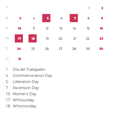
1
7
1
2
1
8
3
4
5
6
7
8
9
1
9
1
0
1
1
1
2
1
3
1
4
1
5
1
6
2
0
1
7
1
8
1
9
2
0
2
1
2
2
2
3
2
1
2
4
2
5
2
6
2
7
2
8
2
9
3
0
2
2
3
1
1
Día del Trabajador
4
Commemoration Day
5
Liberation Day
7
Ascension Day
1
0
Mother’s Day
1
7
Whitsunday
1
8
Whitmonday