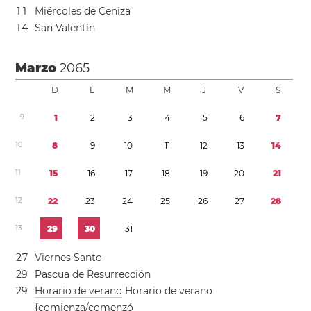
1
1
Miércoles de Ceniza
1
4
San Valentín
Marzo
2065
D
L
M
M
J
V
S
9
1
2
3
4
5
6
7
1
0
8
9
1
0
1
1
1
2
1
3
1
4
1
1
1
5
1
6
1
7
1
8
1
9
2
0
2
1
1
2
2
2
2
3
2
4
2
5
2
6
2
7
2
8
1
3
2
9
3
0
3
1
2
7
Viernes Santo
2
9
Pascua de Resurrección
2
9
Horario de verano
Horario de verano
{comienza/comenzó