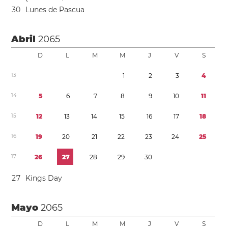
3
0
Lunes de Pascua
Abril
2065
D
L
M
M
J
V
S
1
3
1
2
3
4
1
4
5
6
7
8
9
1
0
1
1
1
5
1
2
1
3
1
4
1
5
1
6
1
7
1
8
1
6
1
9
2
0
2
1
2
2
2
3
2
4
2
5
1
7
2
6
2
7
2
8
2
9
3
0
2
7
Kings Day
Mayo
2065
D
L
M
M
J
V
S