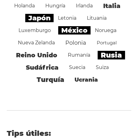
Italia
Holanda
Hungría
Irlanda
Japón
Letonia
Lituania
México
Luxemburgo
Noruega
Polonia
Nueva Zelanda
Portugal
Rusia
Reino Unido
Rumanía
Sudáfrica
Suecia
Suiza
Turquía
Ucrania
Tips útiles: