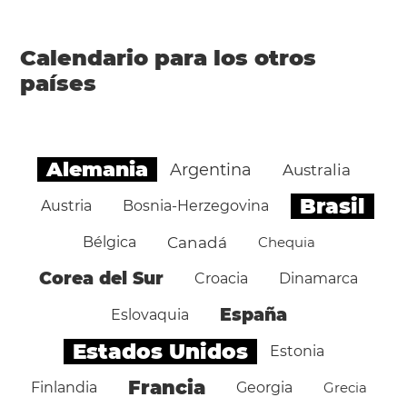
Calendario para los otros
países
Alemania
Argentina
Australia
Brasil
Austria
Bosnia-Herzegovina
Bélgica
Canadá
Chequia
Corea del Sur
Croacia
Dinamarca
España
Eslovaquia
Estados Unidos
Estonia
Francia
Finlandia
Georgia
Grecia