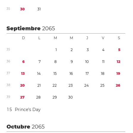
3
5
3
0
3
1
Septiembre
2065
D
L
M
M
J
V
S
3
5
1
2
3
4
5
3
6
6
7
8
9
1
0
1
1
1
2
3
7
1
3
1
4
1
5
1
6
1
7
1
8
1
9
3
8
2
0
2
1
2
2
2
3
2
4
2
5
2
6
3
9
2
7
2
8
2
9
3
0
1
5
Prince’s Day
Octubre
2065