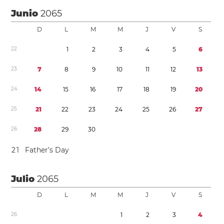
Junio
2065
D
L
M
M
J
V
S
2
2
1
2
3
4
5
6
2
3
7
8
9
1
0
1
1
1
2
1
3
2
4
1
4
1
5
1
6
1
7
1
8
1
9
2
0
2
5
2
1
2
2
2
3
2
4
2
5
2
6
2
7
2
6
2
8
2
9
3
0
2
1
Father’s Day
Julio
2065
D
L
M
M
J
V
S
2
6
1
2
3
4