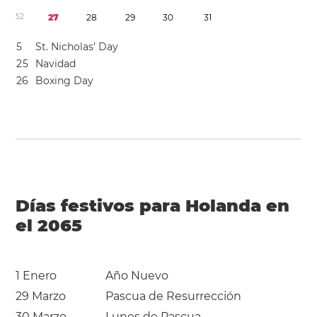
5
2
2
7
2
8
2
9
3
0
3
1
5
St. Nicholas’ Day
2
5
Navidad
2
6
Boxing Day
Días festivos para Holanda en
el 2065
1 Enero
Año Nuevo
29 Marzo
Pascua de Resurrección
30 Marzo
Lunes de Pascua