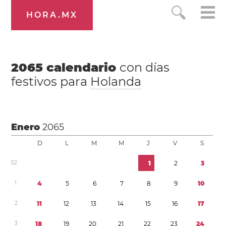
HORA.MX
2065
calendario
con días
festivos para
Holanda
Enero
2065
D
L
M
M
J
V
S
5
2
1
2
3
1
4
5
6
7
8
9
1
0
2
1
1
1
2
1
3
1
4
1
5
1
6
1
7
3
1
8
1
9
2
0
2
1
2
2
2
3
2
4