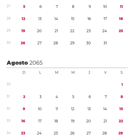
2
7
5
6
7
8
9
1
0
1
1
2
8
1
2
1
3
1
4
1
5
1
6
1
7
1
8
2
9
1
9
2
0
2
1
2
2
2
3
2
4
2
5
3
0
2
6
2
7
2
8
2
9
3
0
3
1
Agosto
2065
D
L
M
M
J
V
S
3
0
1
3
1
2
3
4
5
6
7
8
3
2
9
1
0
1
1
1
2
1
3
1
4
1
5
3
3
1
6
1
7
1
8
1
9
2
0
2
1
2
2
3
4
2
3
2
4
2
5
2
6
2
7
2
8
2
9