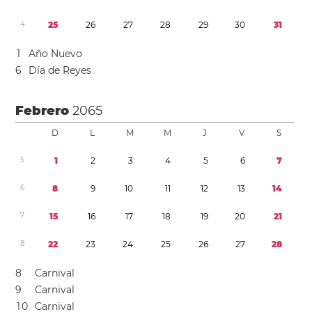
4
2
5
2
6
2
7
2
8
2
9
3
0
3
1
1
Año Nuevo
6
Día de Reyes
Febrero
2065
D
L
M
M
J
V
S
5
1
2
3
4
5
6
7
6
8
9
1
0
1
1
1
2
1
3
1
4
7
1
5
1
6
1
7
1
8
1
9
2
0
2
1
8
2
2
2
3
2
4
2
5
2
6
2
7
2
8
8
Carnival
9
Carnival
1
0
Carnival