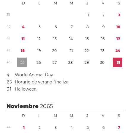
D
L
M
M
J
V
S
3
9
1
2
3
4
0
4
5
6
7
8
9
1
0
4
1
1
1
1
2
1
3
1
4
1
5
1
6
1
7
4
2
1
8
1
9
2
0
2
1
2
2
2
3
2
4
4
3
2
5
2
6
2
7
2
8
2
9
3
0
3
1
4
World Animal Day
2
5
Horario de verano
finaliza
3
1
Halloween
Noviembre
2065
D
L
M
M
J
V
S
4
4
1
2
3
4
5
6
7