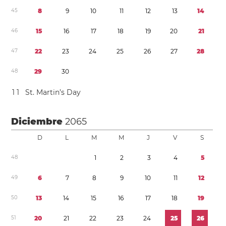
4
5
8
9
1
0
1
1
1
2
1
3
1
4
4
6
1
5
1
6
1
7
1
8
1
9
2
0
2
1
4
7
2
2
2
3
2
4
2
5
2
6
2
7
2
8
4
8
2
9
3
0
1
1
St. Martin’s Day
Diciembre
2065
D
L
M
M
J
V
S
4
8
1
2
3
4
5
4
9
6
7
8
9
1
0
1
1
1
2
5
0
1
3
1
4
1
5
1
6
1
7
1
8
1
9
5
1
2
0
2
1
2
2
2
3
2
4
2
5
2
6