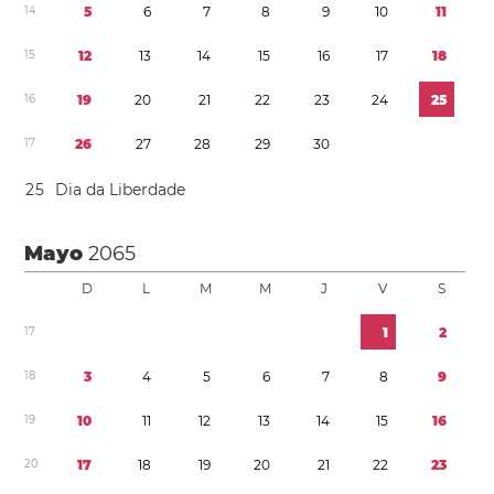
1
4
5
6
7
8
9
1
0
1
1
1
5
1
2
1
3
1
4
1
5
1
6
1
7
1
8
1
6
1
9
2
0
2
1
2
2
2
3
2
4
2
5
1
7
2
6
2
7
2
8
2
9
3
0
2
5
Dia da Liberdade
Mayo
2065
D
L
M
M
J
V
S
1
7
1
2
1
8
3
4
5
6
7
8
9
1
9
1
0
1
1
1
2
1
3
1
4
1
5
1
6
2
0
1
7
1
8
1
9
2
0
2
1
2
2
2
3