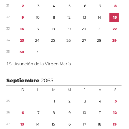
3
1
2
3
4
5
6
7
8
3
2
9
1
0
1
1
1
2
1
3
1
4
1
5
3
3
1
6
1
7
1
8
1
9
2
0
2
1
2
2
3
4
2
3
2
4
2
5
2
6
2
7
2
8
2
9
3
5
3
0
3
1
1
5
Asunción de la Virgen María
Septiembre
2065
D
L
M
M
J
V
S
3
5
1
2
3
4
5
3
6
6
7
8
9
1
0
1
1
1
2
3
7
1
3
1
4
1
5
1
6
1
7
1
8
1
9