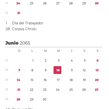
2
1
2
4
2
5
2
6
2
7
2
8
2
9
3
0
2
2
3
1
1
Día del Trabajador
2
8
Corpus Christi
Junio
2065
D
L
M
M
J
V
S
2
2
1
2
3
4
5
6
2
3
7
8
9
1
0
1
1
1
2
1
3
2
4
1
4
1
5
1
6
1
7
1
8
1
9
2
0
2
5
2
1
2
2
2
3
2
4
2
5
2
6
2
7
2
6
2
8
2
9
3
0