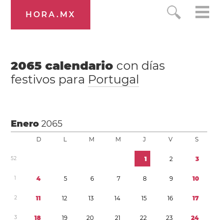
HORA.MX
2065
calendario
con días
festivos para
Portugal
Enero
2065
D
L
M
M
J
V
S
5
2
1
2
3
1
4
5
6
7
8
9
1
0
2
1
1
1
2
1
3
1
4
1
5
1
6
1
7
3
1
8
1
9
2
0
2
1
2
2
2
3
2
4