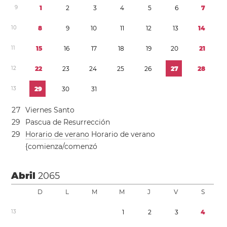
9
1
2
3
4
5
6
7
1
0
8
9
1
0
1
1
1
2
1
3
1
4
1
1
1
5
1
6
1
7
1
8
1
9
2
0
2
1
1
2
2
2
2
3
2
4
2
5
2
6
2
7
2
8
1
3
2
9
3
0
3
1
2
7
Viernes Santo
2
9
Pascua de Resurrección
2
9
Horario de verano
Horario de verano
{comienza/comenzó
Abril
2065
D
L
M
M
J
V
S
1
3
1
2
3
4