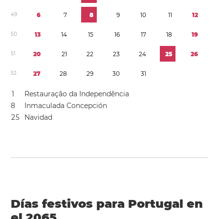
4
9
6
7
8
9
1
0
1
1
1
2
5
0
1
3
1
4
1
5
1
6
1
7
1
8
1
9
5
1
2
0
2
1
2
2
2
3
2
4
2
5
2
6
5
2
2
7
2
8
2
9
3
0
3
1
1
Restauração da Independência
8
Inmaculada Concepción
2
5
Navidad
Días festivos para Portugal en
el 2065