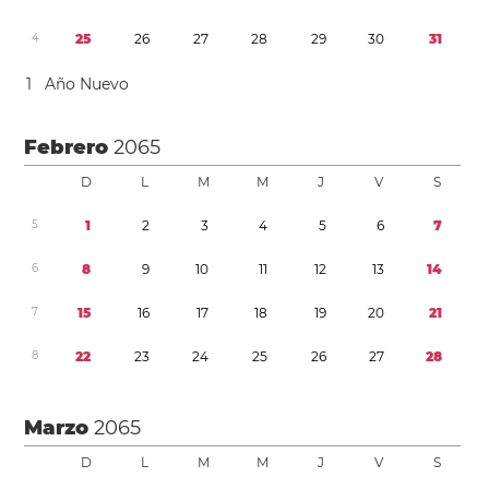
4
2
5
2
6
2
7
2
8
2
9
3
0
3
1
1
Año Nuevo
Febrero
2065
D
L
M
M
J
V
S
5
1
2
3
4
5
6
7
6
8
9
1
0
1
1
1
2
1
3
1
4
7
1
5
1
6
1
7
1
8
1
9
2
0
2
1
8
2
2
2
3
2
4
2
5
2
6
2
7
2
8
Marzo
2065
D
L
M
M
J
V
S