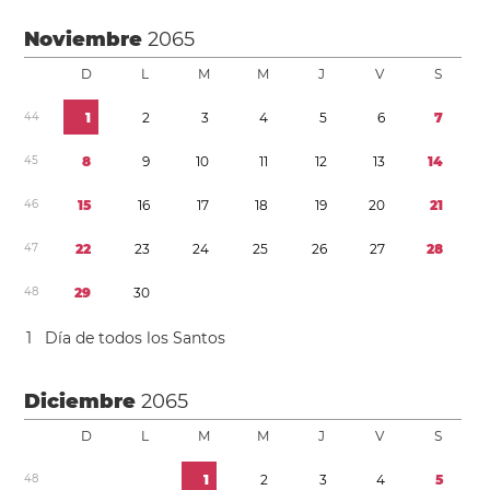
Noviembre
2065
D
L
M
M
J
V
S
4
4
1
2
3
4
5
6
7
4
5
8
9
1
0
1
1
1
2
1
3
1
4
4
6
1
5
1
6
1
7
1
8
1
9
2
0
2
1
4
7
2
2
2
3
2
4
2
5
2
6
2
7
2
8
4
8
2
9
3
0
1
Día de todos los Santos
Diciembre
2065
D
L
M
M
J
V
S
4
8
1
2
3
4
5