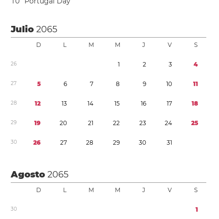
1
0
Portugal Day
Julio
2065
D
L
M
M
J
V
S
2
6
1
2
3
4
2
7
5
6
7
8
9
1
0
1
1
2
8
1
2
1
3
1
4
1
5
1
6
1
7
1
8
2
9
1
9
2
0
2
1
2
2
2
3
2
4
2
5
3
0
2
6
2
7
2
8
2
9
3
0
3
1
Agosto
2065
D
L
M
M
J
V
S
3
0
1