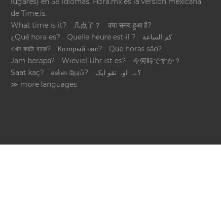
lugares) en 58 idiomas. Hora.mx es la versión mexicana
de
Time.is
.
What time is it?
几点了？
क्या समय हुआ है?
¿Qué hora es?
Quelle heure est-il ?
كم الساعة
এখন কয়টা বাজে?
Который час?
Que horas são?
Jam berapa?
Wieviel Uhr ist es?
今何時ですか？
Saat kaç?
என்ன நேரம்?
؟ےہ اوہ تقو ایک
≫ more languages