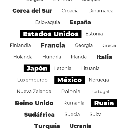
Corea del Sur
Croacia
Dinamarca
España
Eslovaquia
Estados Unidos
Estonia
Francia
Finlandia
Georgia
Grecia
Italia
Holanda
Hungría
Irlanda
Japón
Letonia
Lituania
México
Luxemburgo
Noruega
Polonia
Nueva Zelanda
Portugal
Rusia
Reino Unido
Rumanía
Sudáfrica
Suecia
Suiza
Turquía
Ucrania