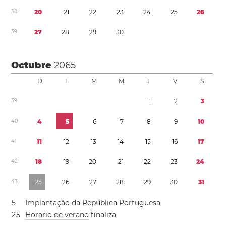
3
8
2
0
2
1
2
2
2
3
2
4
2
5
2
6
3
9
2
7
2
8
2
9
3
0
Octubre
2065
D
L
M
M
J
V
S
3
9
1
2
3
4
0
4
5
6
7
8
9
1
0
4
1
1
1
1
2
1
3
1
4
1
5
1
6
1
7
4
2
1
8
1
9
2
0
2
1
2
2
2
3
2
4
4
3
2
5
2
6
2
7
2
8
2
9
3
0
3
1
5
Implantação da República Portuguesa
2
5
Horario de verano
finaliza