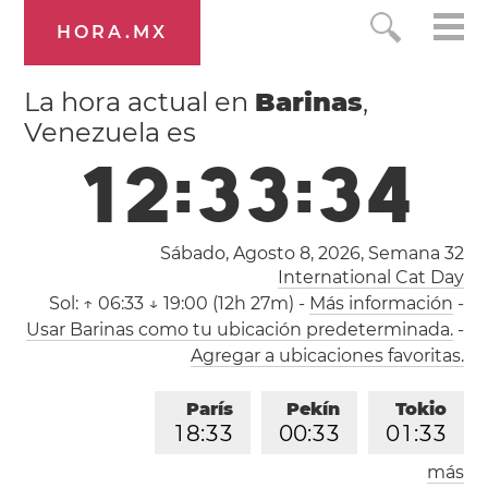
HORA.MX
La hora actual en
Barinas
,
Venezuela es
1
2
:
3
3
:
3
5
Sábado, Agosto 8, 2026,
Semana 32
International Cat Day
Sol:
↑ 06:33 ↓ 19:00 (12h 27m)
-
Más información
-
Usar Barinas como tu ubicación predeterminada.
-
Agregar a ubicaciones favoritas.
París
Pekín
Tokio
1
8
:
3
3
0
0
:
3
3
0
1
:
3
3
más
Los Ángeles
Londres