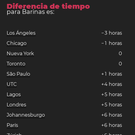
Diferencia de tiempo
para Barinas es:
Los Ángeles
−
3
horas
Chicago
−
1
horas
Nueva York
0
Toronto
0
São Paulo
+
1
horas
UTC
+
4
horas
Lagos
+
5
horas
Londres
+
5
horas
Johannesburgo
+
6
horas
París
+
6
horas