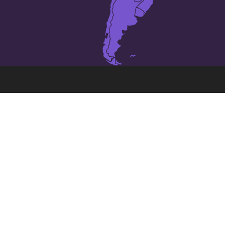
Las 25 ciudades más grandes
de
Venezuela
:
Barcelona
Alto Barinas
Barinas
Barquisimeto
Cabimas
Caracas
Ciudad Bolivar