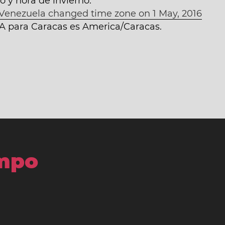
 y hora de invierno.
Venezuela changed time zone on 1 May, 2016
NA para Caracas es America/Caracas.
empo
s