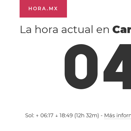
HORA.MX
La hora actual en
Ca
0
Sol:
↑ 06:17 ↓ 18:49 (12h 32m)
-
Más infor