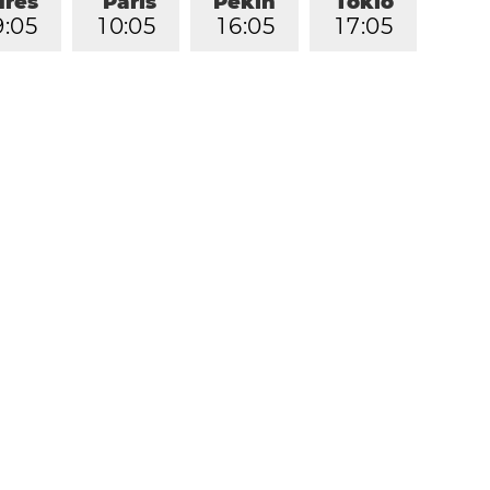
dres
París
Pekín
Tokio
9
:
0
5
1
0
:
0
5
1
6
:
0
5
1
7
:
0
5