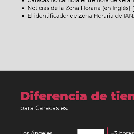
Caracas no cambia entre hora de verano
Noticias de la Zona Horaria (en Inglés):
El identificador de Zona Horaria de IA
Diferencia de ti
para Caracas es:
Los Ángeles
−
3
hora