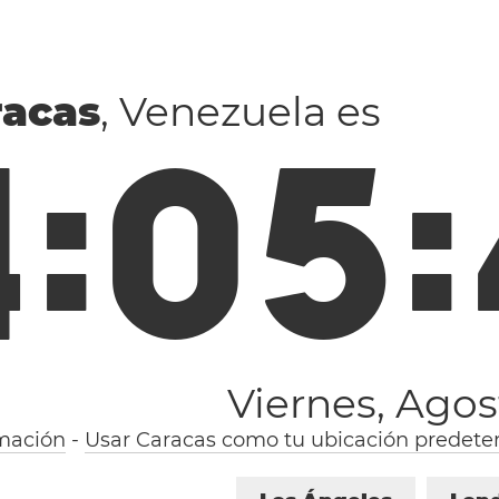
racas
, Venezuela es
4
:
0
5
:
Viernes, Agos
mación
-
Usar Caracas como tu ubicación predete