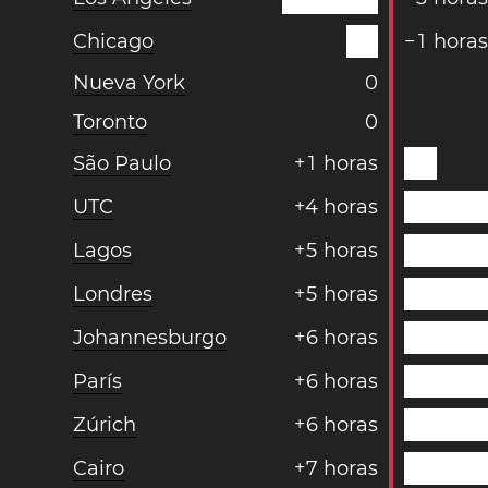
Chicago
−
1
hora
Nueva York
0
Toronto
0
São Paulo
+
1
horas
UTC
+
4
horas
Lagos
+
5
horas
Londres
+
5
horas
Johannesburgo
+
6
horas
París
+
6
horas
Zúrich
+
6
horas
Cairo
+
7
horas