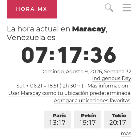
HORA.MX
La hora actual en
Maracay
,
Venezuela es
0
7
:
1
7
:
3
7
Domingo, Agosto 9, 2026,
Semana 32
Indigenous Day
Sol:
↑ 06:21 ↓ 18:51 (12h 30m)
-
Más información
-
Usar Maracay como tu ubicación predeterminada.
-
Agregar a ubicaciones favoritas.
París
Pekín
Tokio
1
3
:
1
7
1
9
:
1
7
2
0
:
1
7
más
Los Ángeles
Londres