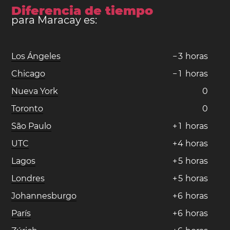
Diferencia de tiempo
para Maracay es:
Los Ángeles
−
3
horas
Chicago
−
1
horas
Nueva York
0
Toronto
0
São Paulo
+
1
horas
UTC
+
4
horas
Lagos
+
5
horas
Londres
+
5
horas
Johannesburgo
+
6
horas
París
+
6
horas