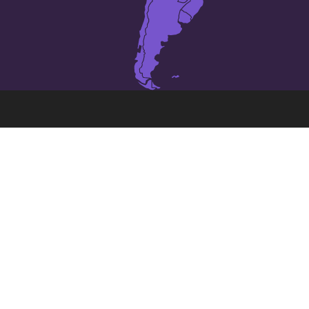
Las 25 ciudades más grandes
de
Venezuela
:
Barcelona
Alto Barinas
Barinas
Barquisimeto
Cabimas
Caracas
Ciudad Bolivar