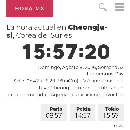
HORA.MX
La hora actual en
Cheongju-
si
, Corea del Sur es
1
5
:
5
7
:
2
0
Domingo, Agosto 9, 2026,
Semana 32
Indigenous Day
Sol:
↑ 05:42 ↓ 19:29 (13h 47m)
-
Más información
-
Usar Cheongju-si como tu ubicación
predeterminada.
-
Agregar a ubicaciones favoritas.
París
Pekín
Tokio
0
8
:
5
7
1
4
:
5
7
1
5
:
5
7
más
Los Ángeles
Londres