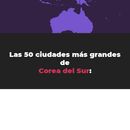
Las 50 ciudades más grandes
de
Corea del Sur
:
Ansan-si
Anyang-si
Andong
Busán
Bucheon-si
Asan
Changwon
Cheonan
Daegu
Cheongju-si
Chuncheon