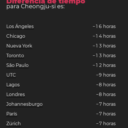
Diferencia de tiempo
para Cheongju-si es:
Los Ángeles
−
1
6
horas
Chicago
−
1
4
horas
Nueva York
−
1
3
horas
Toronto
−
1
3
horas
São Paulo
−
1
2
horas
UTC
−
9
horas
Lagos
−
8
horas
Londres
−
8
horas
Johannesburgo
−
7
horas
París
−
7
horas
Zúrich
−
7
horas