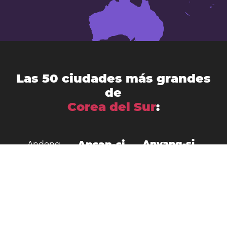
Las 50 ciudades más grandes
de
Corea del Sur
:
Ansan-si
Anyang-si
Andong
Busán
Bucheon-si
Asan
Changwon
Cheonan
Daegu
Cheongju-si
Chuncheon
Daejeon
Donghae City
Gangneung