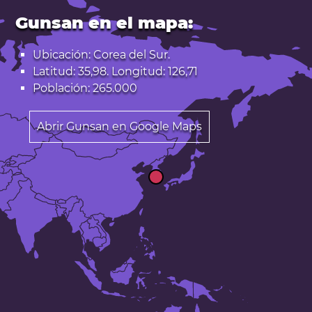
Gunsan en el mapa:
Ubicación: Corea del Sur.
Latitud: 35,98. Longitud: 126,71
Población: 265.000
Abrir Gunsan en Google Maps