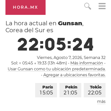
HORA.MX
La hora actual en
Gunsan
,
Corea del Sur es
2
2
:
0
5
:
2
4
Viernes, Agosto 7, 2026,
Semana 32
Sol:
↑ 05:45 ↓ 19:33 (13h 48m)
-
Más información
-
Usar Gunsan como tu ubicación predeterminada.
-
Agregar a ubicaciones favoritas.
París
Pekín
Tokio
1
5
:
0
5
2
1
:
0
5
2
2
:
0
5
más
Los Ángeles
Londres
0
6
:
0
5
1
4
:
0
5