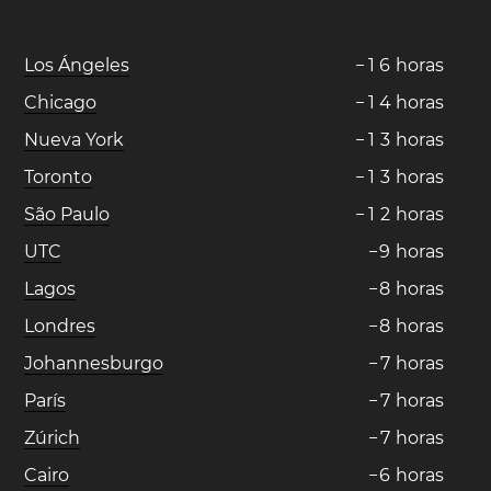
Los Ángeles
−
1
6
horas
Chicago
−
1
4
horas
Nueva York
−
1
3
horas
Toronto
−
1
3
horas
São Paulo
−
1
2
horas
UTC
−
9
horas
Lagos
−
8
horas
Londres
−
8
horas
Johannesburgo
−
7
horas
París
−
7
horas
Zúrich
−
7
horas
Cairo
−
6
horas