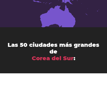
Las 50 ciudades más grandes
de
Corea del Sur
:
Ansan-si
Anyang-si
Andong
Busán
Bucheon-si
Asan
Changwon
Cheonan
Daegu
Cheongju-si
Chuncheon