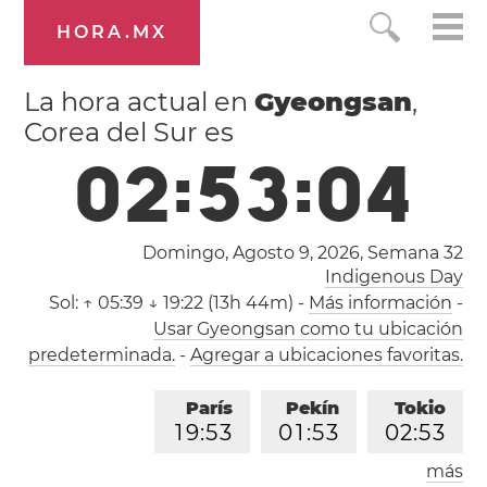
HORA.MX
La hora actual en
Gyeongsan
,
Corea del Sur es
0
2
:
5
3
:
0
5
Domingo, Agosto 9, 2026,
Semana 32
Indigenous Day
Sol:
↑ 05:39 ↓ 19:22 (13h 44m)
-
Más información
-
Usar Gyeongsan como tu ubicación
predeterminada.
-
Agregar a ubicaciones favoritas.
París
Pekín
Tokio
1
9
:
5
3
0
1
:
5
3
0
2
:
5
3
más
Los Ángeles
Londres