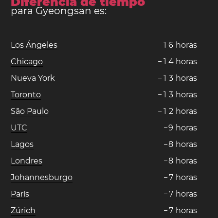
Diferencia de tiempo
para Gyeongsan es:
Los Ángeles
−
1
6
horas
Chicago
−
1
4
horas
Nueva York
−
1
3
horas
Toronto
−
1
3
horas
São Paulo
−
1
2
horas
UTC
−
9
horas
Lagos
−
8
horas
Londres
−
8
horas
Johannesburgo
−
7
horas
París
−
7
horas
Zúrich
−
7
horas