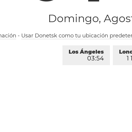
Domingo, Agost
mación
-
Usar Donetsk como tu ubicación predete
Los Ángeles
Lon
0
3
:
5
4
1