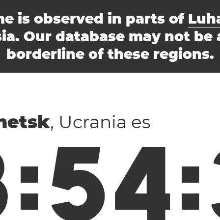
e is observed in parts of
Luh
sia. Our database may not be 
borderline of these regions.
netsk
, Ucrania es
3
:
5
4
: