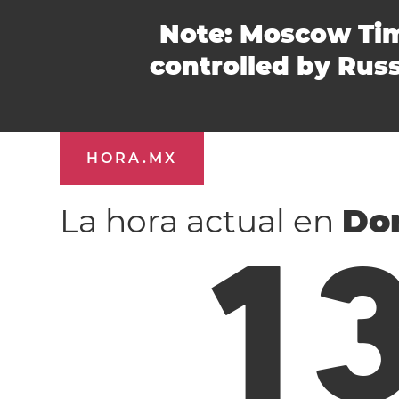
Note: Moscow Tim
controlled by Rus
HORA.MX
La hora actual en
Do
1