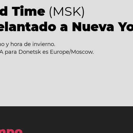
d Time
(MSK)
elantado a Nueva Y
 y hora de invierno.
ANA para Donetsk es Europe/Moscow.
empo