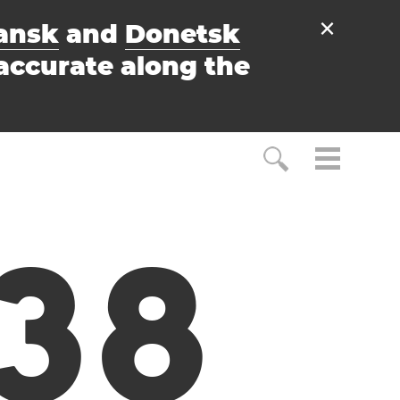
×
ansk
and
Donetsk
accurate along the
3
9