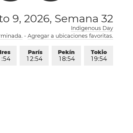
o 9, 2026,
Semana 32
Indigenous Day
rminada.
-
Agregar a ubicaciones favoritas.
dres
París
Pekín
Tokio
1
:
5
4
1
2
:
5
4
1
8
:
5
4
1
9
:
5
4