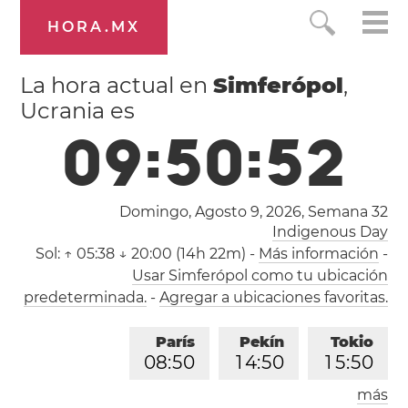
HORA.MX
La hora actual en
Simferópol
,
Ucrania es
0
9
:
5
0
:
5
3
Domingo, Agosto 9, 2026,
Semana 32
Indigenous Day
Sol:
↑ 05:38 ↓ 20:00 (14h 22m)
-
Más información
-
Usar Simferópol como tu ubicación
predeterminada.
-
Agregar a ubicaciones favoritas.
París
Pekín
Tokio
0
8
:
5
0
1
4
:
5
0
1
5
:
5
0
más
Los Ángeles
Londres