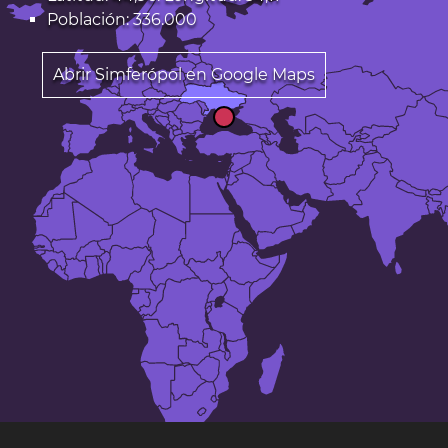
Población: 336.000
Abrir Simferópol en Google Maps