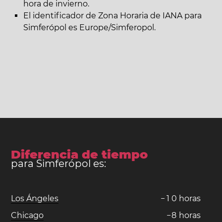
hora de invierno.
El identificador de Zona Horaria de IANA para
Simferópol es Europe/Simferopol.
Diferencia de tiempo
para Simferópol es:
Los Ángeles
−
1
0
horas
Chicago
−
8
horas