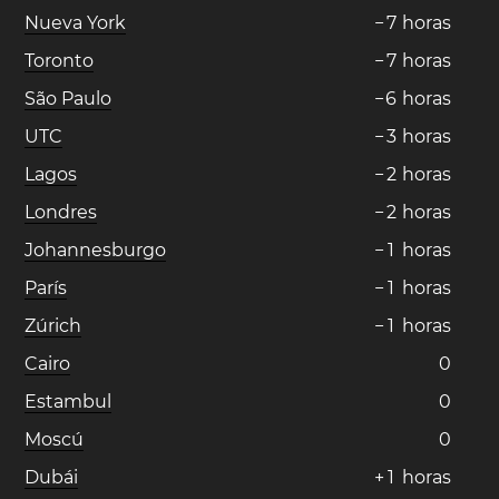
Nueva York
−
7
horas
Toronto
−
7
horas
São Paulo
−
6
horas
UTC
−
3
horas
Lagos
−
2
horas
Londres
−
2
horas
Johannesburgo
−
1
horas
París
−
1
horas
Zúrich
−
1
horas
Cairo
0
Estambul
0
Moscú
0
Dubái
+
1
horas