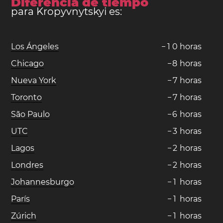
Diferencia de tiempo
para Kropyvnytskyi es:
Los Ángeles
−
1
0
horas
Chicago
−
8
horas
Nueva York
−
7
horas
Toronto
−
7
horas
São Paulo
−
6
horas
UTC
−
3
horas
Lagos
−
2
horas
Londres
−
2
horas
Johannesburgo
−
1
horas
París
−
1
horas
Zúrich
−
1
horas