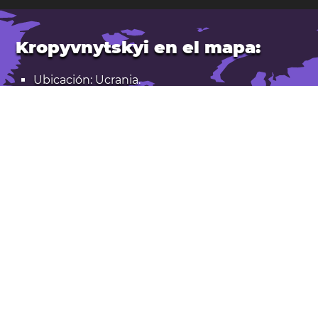
Kropyvnytskyi en el mapa:
Ubicación: Ucrania.
Latitud: 48,51. Longitud: 32,27
Población: 220.000
Elevación: 110 m
Abrir Kropyvnytskyi en Google Maps