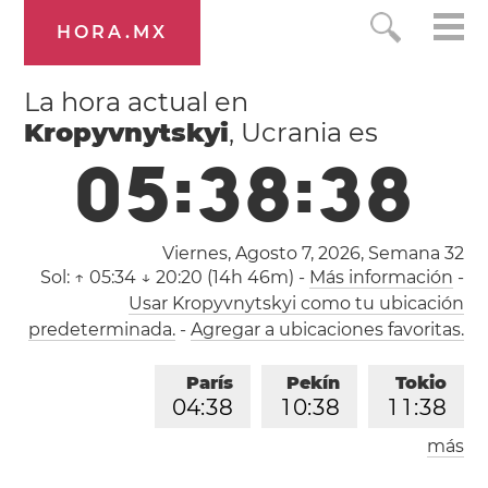
HORA.MX
La hora actual en
Kropyvnytskyi
, Ucrania es
0
5
:
3
8
:
3
9
Viernes, Agosto 7, 2026,
Semana 32
Sol:
↑ 05:34 ↓ 20:20 (14h 46m)
-
Más información
-
Usar Kropyvnytskyi como tu ubicación
predeterminada.
-
Agregar a ubicaciones favoritas.
París
Pekín
Tokio
0
4
:
3
8
1
0
:
3
8
1
1
:
3
8
más
Los Ángeles
Londres
1
9
:
3
8
0
3
:
3
8