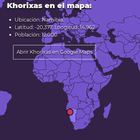
Khorixas en el mapa:
Ubicación: Namibia.
Latitud: -20,377. Longitud: 14,962
Población: 12.000
Abrir Khorixas en Google Maps