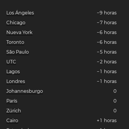
Los Ángeles
−
9
horas
Chicago
−
7
horas
Nueva York
−
6
horas
Toronto
−
6
horas
São Paulo
−
5
horas
UTC
−
2
horas
Lagos
−
1
horas
Londres
−
1
horas
Johannesburgo
0
París
0
Zúrich
0
Cairo
+
1
horas