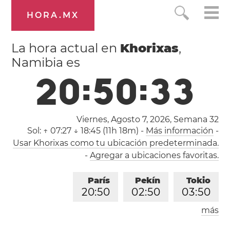
HORA.MX
La hora actual en
Khorixas
,
Namibia es
2
0
:
5
0
:
3
4
Viernes, Agosto 7, 2026,
Semana 32
Sol:
↑ 07:27 ↓ 18:45 (11h 18m)
-
Más información
-
Usar Khorixas como tu ubicación predeterminada.
-
Agregar a ubicaciones favoritas.
París
Pekín
Tokio
2
0
:
5
0
0
2
:
5
0
0
3
:
5
0
más
Los Ángeles
Londres
1
1
:
5
0
1
9
:
5
0