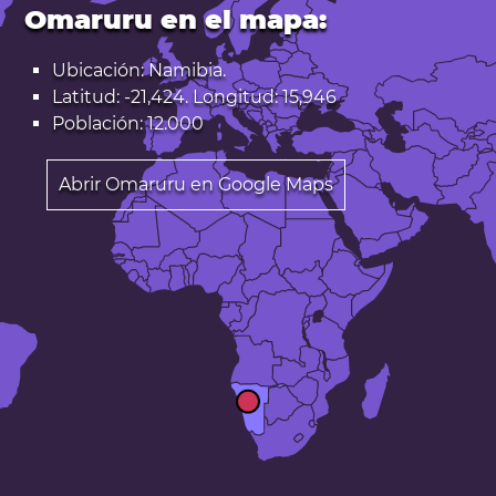
Omaruru en el mapa:
Ubicación: Namibia.
Latitud: -21,424. Longitud: 15,946
Población: 12.000
Abrir Omaruru en Google Maps