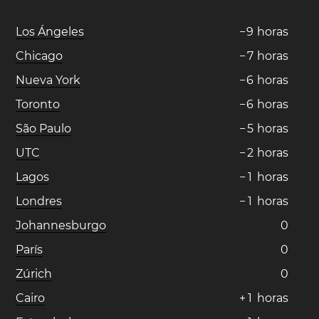
Los Ángeles
−
9
horas
Chicago
−
7
horas
Nueva York
−
6
horas
Toronto
−
6
horas
São Paulo
−
5
horas
UTC
−
2
horas
Lagos
−
1
horas
Londres
−
1
horas
Johannesburgo
0
París
0
Zúrich
0
Cairo
+
1
horas