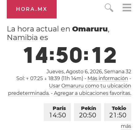
HORA.MX
La hora actual en
Omaruru
,
Namibia es
1
4
:
5
0
:
1
2
Jueves, Agosto 6, 2026,
Semana 32
Sol:
↑ 07:25 ↓ 18:39 (11h 14m)
-
Más información
-
Usar Omaruru como tu ubicación
predeterminada.
-
Agregar a ubicaciones favoritas.
París
Pekín
Tokio
1
4
:
5
0
2
0
:
5
0
2
1
:
5
0
más
Los Ángeles
Londres
0
5
:
5
0
1
3
:
5
0