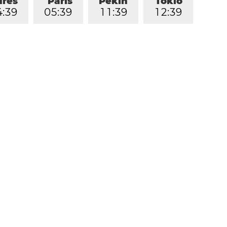
dres
París
Pekín
Tokio
4
:
3
9
0
5
:
3
9
1
1
:
3
9
1
2
:
3
9