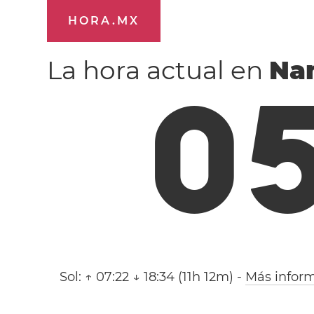
HORA.MX
La hora actual en
Na
0
Sol:
↑ 07:22 ↓ 18:34 (11h 12m)
-
Más infor