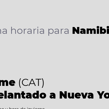
a horaria para
Namib
ime
(CAT)
elantado a Nueva Y