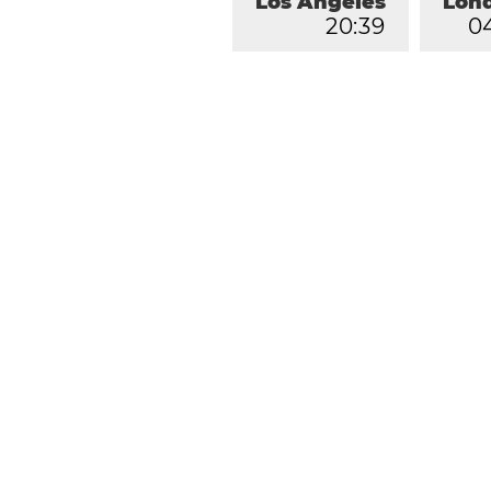
Los Ángeles
Lon
2
0
:
3
9
0