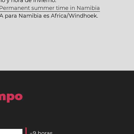
o y hora de invierno.
Permanent summer time in Namibia
ANA para Namibia es Africa/Windhoek.
empo
−
9
horas