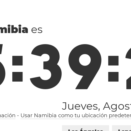
mibia
es
5
:
3
9
:
Jueves, Agos
mación
-
Usar Namibia como tu ubicación predete