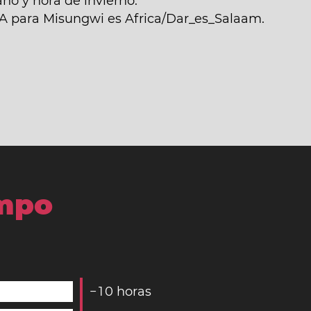
no y hora de invierno.
NA para Misungwi es Africa/Dar_es_Salaam.
empo
−
1
0
horas