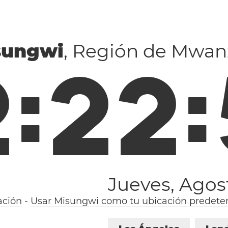
sungwi
, Región de Mwanz
2
:
2
2
:
Jueves, Agos
ación
-
Usar Misungwi como tu ubicación predete