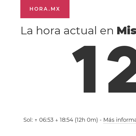
HORA.MX
La hora actual en
Mi
1
Sol:
↑ 06:53 ↓ 18:54 (12h 0m)
-
Más inform