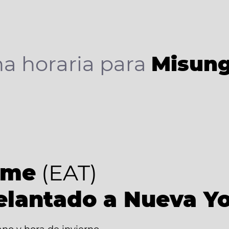
a horaria para
Misun
ime
(EAT)
elantado a Nueva Y