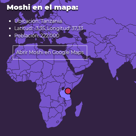
Moshi en el mapa:
Ubicación: Tanzania.
Latitud: -3,35. Longitud: 37,33
Población: 222.000
Abrir Moshi en Google Maps