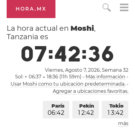
HORA.MX
La hora actual en
Moshi
,
Tanzania es
0
7
:
4
2
:
3
7
Viernes, Agosto 7, 2026,
Semana 32
Sol:
↑ 06:37 ↓ 18:36 (11h 59m)
-
Más información
-
Usar Moshi como tu ubicación predeterminada.
-
Agregar a ubicaciones favoritas.
París
Pekín
Tokio
0
6
:
4
2
1
2
:
4
2
1
3
:
4
2
más
Los Ángeles
Londres
2
1
:
4
2
0
5
:
4
2