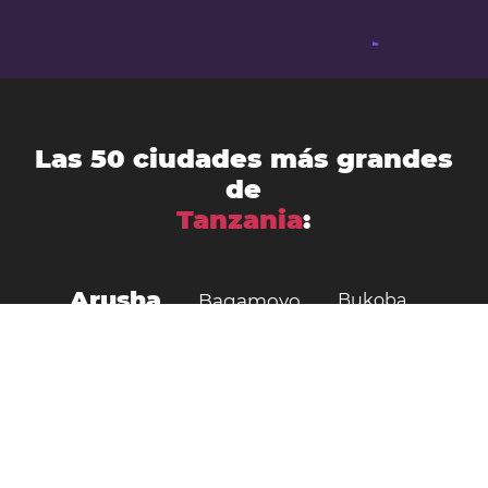
Las 50 ciudades más grandes
de
Tanzania
:
Arusha
Bagamoyo
Bukoba
Bunda
Buseresere
Chalinze
Dodoma
Dar es-Salam
Geiro
Geita
Ifakara
Igunga
Iringa
Kahama
Kasulu
Katoro