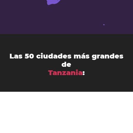
Las 50 ciudades más grandes
de
Tanzania
:
Arusha
Bagamoyo
Bukoba
Bunda
Buseresere
Chalinze
Dodoma
Dar es-Salam
Geiro
Geita
Ifakara
Igunga