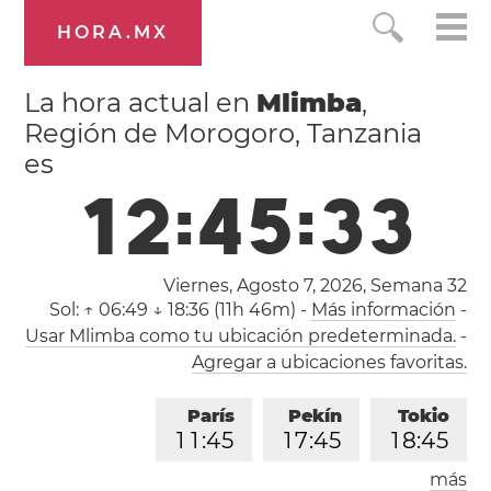
HORA.MX
La hora actual en
Mlimba
,
Región de Morogoro, Tanzania
es
1
2
:
4
5
:
3
4
Viernes, Agosto 7, 2026,
Semana 32
Sol:
↑ 06:49 ↓ 18:36 (11h 46m)
-
Más información
-
Usar Mlimba como tu ubicación predeterminada.
-
Agregar a ubicaciones favoritas.
París
Pekín
Tokio
1
1
:
4
5
1
7
:
4
5
1
8
:
4
5
más
Los Ángeles
Londres