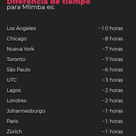
Diferencia de tiempo
para Mlimba es:
Los Ángeles
−
1
0
horas
Chicago
−
8
horas
Nueva York
−
7
horas
Toronto
−
7
horas
São Paulo
−
6
horas
UTC
−
3
horas
Lagos
−
2
horas
Londres
−
2
horas
Johannesburgo
−
1
horas
París
−
1
horas
Zúrich
−
1
horas