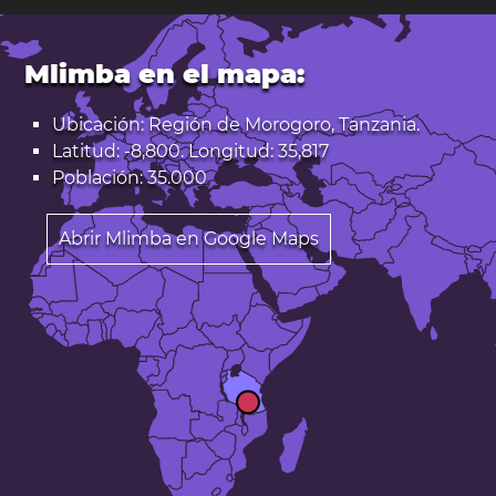
Mlimba en el mapa:
Ubicación: Región de Morogoro, Tanzania.
Latitud: -8,800. Longitud: 35,817
Población: 35.000
Abrir Mlimba en Google Maps