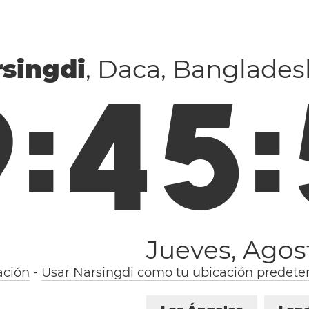
singdi
, Daca, Banglades
9
:
4
5
:
Jueves, Agos
ación
-
Usar Narsingdi como tu ubicación predete