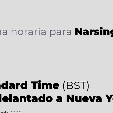
a horaria para
Narsin
6
ndard Time
(BST)
delantado a Nueva 