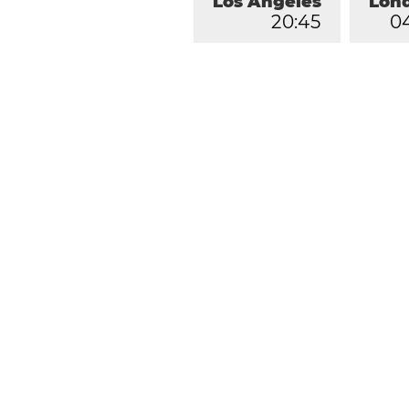
Los Ángeles
Lon
2
0
:
4
5
0