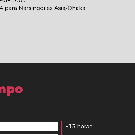
esde 2009.
NA para Narsingdi es Asia/Dhaka.
empo
−
1
3
horas