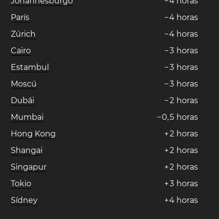
Johannesburgo
−
4
horas
París
−
4
horas
Zúrich
−
4
horas
Cairo
−
3
horas
Estambul
−
3
horas
Moscú
−
3
horas
Dubái
−
2
horas
Mumbai
−
0
,
5
horas
Hong Kong
+
2
horas
Shangai
+
2
horas
Singapur
+
2
horas
Tokio
+
3
horas
Sídney
+
4
horas