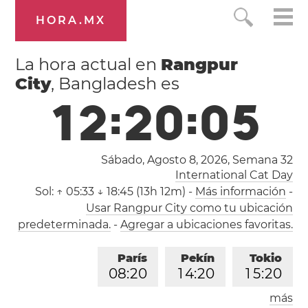
HORA.MX
La hora actual en
Rangpur
City
, Bangladesh es
1
2
:
2
0
:
0
6
Sábado, Agosto 8, 2026,
Semana 32
International Cat Day
Sol:
↑ 05:33 ↓ 18:45 (13h 12m)
-
Más información
-
Usar Rangpur City como tu ubicación
predeterminada.
-
Agregar a ubicaciones favoritas.
París
Pekín
Tokio
0
8
:
2
0
1
4
:
2
0
1
5
:
2
0
más
Los Ángeles
Londres