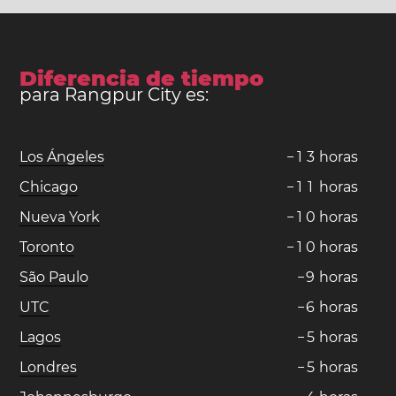
Diferencia de tiempo
para Rangpur City es:
Los Ángeles
−
1
3
horas
Chicago
−
1
1
horas
Nueva York
−
1
0
horas
Toronto
−
1
0
horas
São Paulo
−
9
horas
UTC
−
6
horas
Lagos
−
5
horas
Londres
−
5
horas