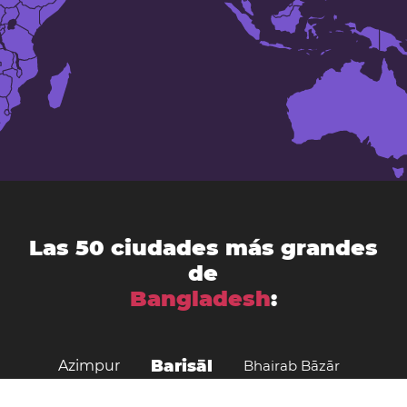
Las 50 ciudades más grandes
de
Bangladesh
:
Barisāl
Azimpur
Bhairab Bāzār
Bogra
Bhola District