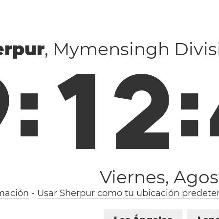
erpur
, Mymensingh Divis
9
:
1
2
:
Viernes, Agos
mación
-
Usar Sherpur como tu ubicación predete