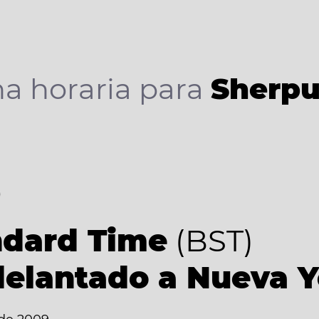
a horaria para
Sherpu
6
ndard Time
(BST)
delantado a Nueva 