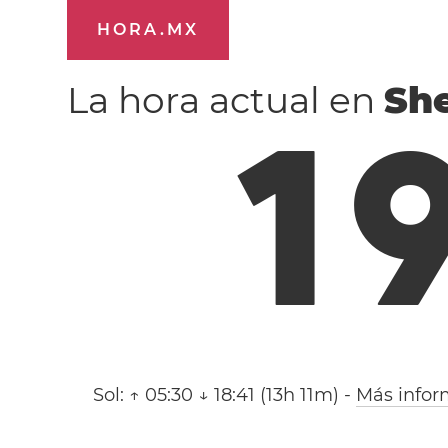
HORA.MX
La hora actual en
Sh
1
Sol:
↑ 05:30 ↓ 18:41 (13h 11m)
-
Más infor