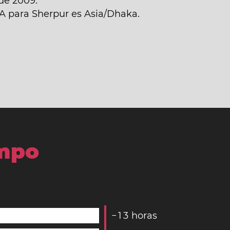
de 2009.
NA para Sherpur es Asia/Dhaka.
empo
−
1
3
horas