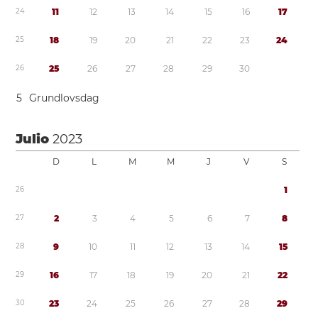
2
4
1
1
1
2
1
3
1
4
1
5
1
6
1
7
2
5
1
8
1
9
2
0
2
1
2
2
2
3
2
4
2
6
2
5
2
6
2
7
2
8
2
9
3
0
5
Grundlovsdag
Julio
2023
D
L
M
M
J
V
S
2
6
1
2
7
2
3
4
5
6
7
8
2
8
9
1
0
1
1
1
2
1
3
1
4
1
5
2
9
1
6
1
7
1
8
1
9
2
0
2
1
2
2
3
0
2
3
2
4
2
5
2
6
2
7
2
8
2
9