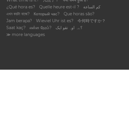
What time is it?
几点了？
क्या समय हुआ है?
¿Qué hora es?
Quelle heure est-il ?
كم الساعة
এখন কয়টা বাজে?
Который час?
Que horas são?
Jam berapa?
Wieviel Uhr ist es?
今何時ですか？
Saat kaç?
என்ன நேரம்?
؟ےہ اوہ تقو ایک
≫ more languages