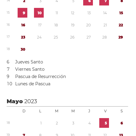
1
4
2
3
4
5
6
7
8
1
5
9
1
0
1
1
1
2
1
3
1
4
1
5
1
6
1
6
1
7
1
8
1
9
2
0
2
1
2
2
1
7
2
3
2
4
2
5
2
6
2
7
2
8
2
9
1
8
3
0
6
Jueves Santo
7
Viernes Santo
9
Pascua de Resurrección
1
0
Lunes de Pascua
Mayo
2023
D
L
M
M
J
V
S
1
8
1
2
3
4
5
6
1
9
7
8
9
1
0
1
1
1
2
1
3