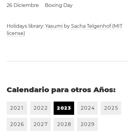
26 Diciembre
Boxing Day
Holidays library:
Yasumi
by
Sacha Telgenhof
(
MIT
license
)
Calendario para otros Años:
2
0
2
1
2
0
2
2
2
0
2
3
2
0
2
4
2
0
2
5
2
0
2
6
2
0
2
7
2
0
2
8
2
0
2
9