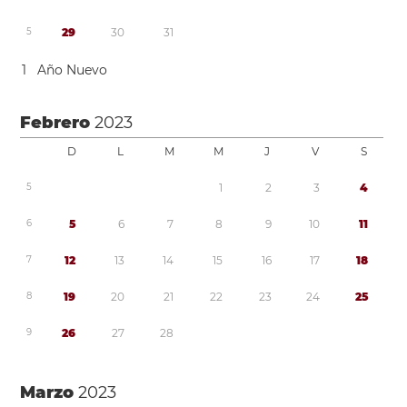
5
2
9
3
0
3
1
1
Año Nuevo
Febrero
2023
D
L
M
M
J
V
S
5
1
2
3
4
6
5
6
7
8
9
1
0
1
1
7
1
2
1
3
1
4
1
5
1
6
1
7
1
8
8
1
9
2
0
2
1
2
2
2
3
2
4
2
5
9
2
6
2
7
2
8
Marzo
2023