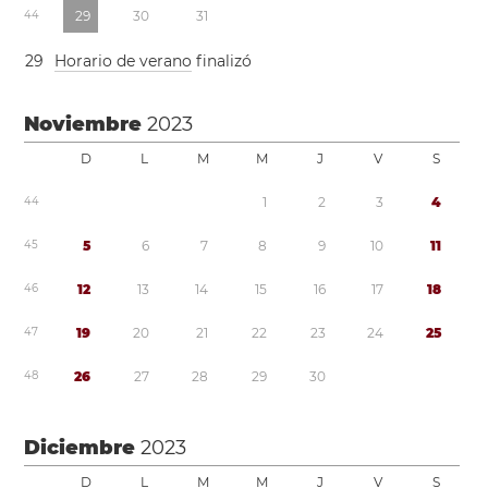
4
4
2
9
3
0
3
1
2
9
Horario de verano
finalizó
Noviembre
2023
D
L
M
M
J
V
S
4
4
1
2
3
4
4
5
5
6
7
8
9
1
0
1
1
4
6
1
2
1
3
1
4
1
5
1
6
1
7
1
8
4
7
1
9
2
0
2
1
2
2
2
3
2
4
2
5
4
8
2
6
2
7
2
8
2
9
3
0
Diciembre
2023
D
L
M
M
J
V
S