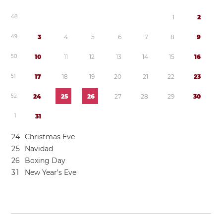
4
8
1
2
4
9
3
4
5
6
7
8
9
5
0
1
0
1
1
1
2
1
3
1
4
1
5
1
6
5
1
1
7
1
8
1
9
2
0
2
1
2
2
2
3
5
2
2
4
2
5
2
6
2
7
2
8
2
9
3
0
1
3
1
2
4
Christmas Eve
2
5
Navidad
2
6
Boxing Day
3
1
New Year’s Eve