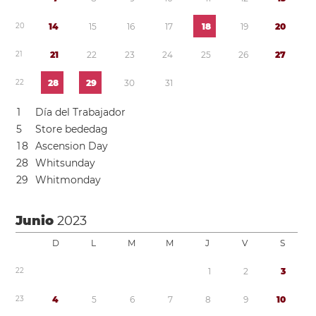
2
0
1
4
1
5
1
6
1
7
1
8
1
9
2
0
2
1
2
1
2
2
2
3
2
4
2
5
2
6
2
7
2
2
2
8
2
9
3
0
3
1
1
Día del Trabajador
5
Store bededag
1
8
Ascension Day
2
8
Whitsunday
2
9
Whitmonday
Junio
2023
D
L
M
M
J
V
S
2
2
1
2
3
2
3
4
5
6
7
8
9
1
0