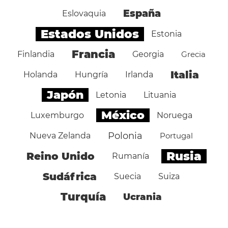
España
Eslovaquia
Estados Unidos
Estonia
Francia
Finlandia
Georgia
Grecia
Italia
Holanda
Hungría
Irlanda
Japón
Letonia
Lituania
México
Luxemburgo
Noruega
Polonia
Nueva Zelanda
Portugal
Rusia
Reino Unido
Rumanía
Sudáfrica
Suecia
Suiza
Turquía
Ucrania