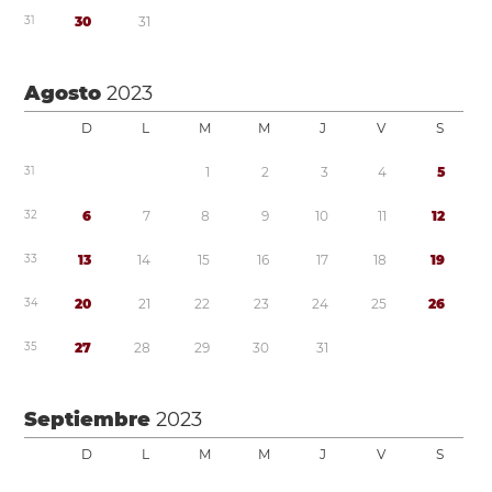
3
1
3
0
3
1
Agosto
2023
D
L
M
M
J
V
S
3
1
1
2
3
4
5
3
2
6
7
8
9
1
0
1
1
1
2
3
3
1
3
1
4
1
5
1
6
1
7
1
8
1
9
3
4
2
0
2
1
2
2
2
3
2
4
2
5
2
6
3
5
2
7
2
8
2
9
3
0
3
1
Septiembre
2023
D
L
M
M
J
V
S