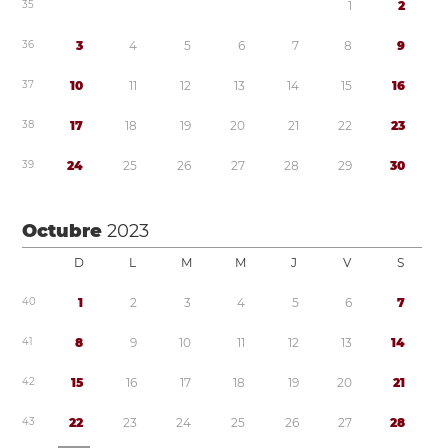
3
5
1
2
3
6
3
4
5
6
7
8
9
3
7
1
0
1
1
1
2
1
3
1
4
1
5
1
6
3
8
1
7
1
8
1
9
2
0
2
1
2
2
2
3
3
9
2
4
2
5
2
6
2
7
2
8
2
9
3
0
Octubre
2023
D
L
M
M
J
V
S
4
0
1
2
3
4
5
6
7
4
1
8
9
1
0
1
1
1
2
1
3
1
4
4
2
1
5
1
6
1
7
1
8
1
9
2
0
2
1
4
3
2
2
2
3
2
4
2
5
2
6
2
7
2
8