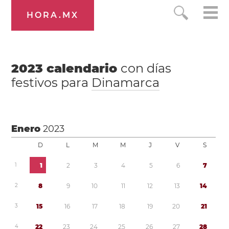
HORA.MX
2023
calendario
con días
festivos para
Dinamarca
Enero
2023
D
L
M
M
J
V
S
1
1
2
3
4
5
6
7
2
8
9
1
0
1
1
1
2
1
3
1
4
3
1
5
1
6
1
7
1
8
1
9
2
0
2
1
4
2
2
2
3
2
4
2
5
2
6
2
7
2
8