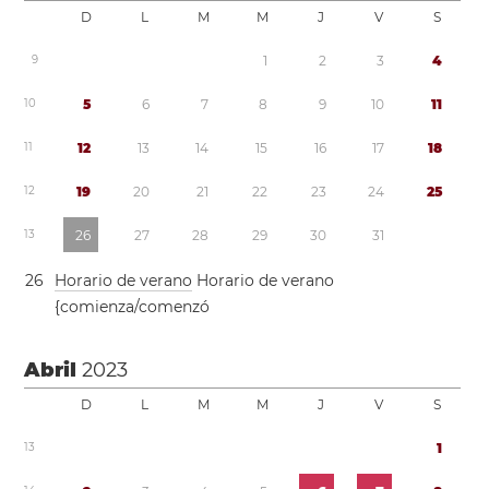
D
L
M
M
J
V
S
9
1
2
3
4
1
0
5
6
7
8
9
1
0
1
1
1
1
1
2
1
3
1
4
1
5
1
6
1
7
1
8
1
2
1
9
2
0
2
1
2
2
2
3
2
4
2
5
1
3
2
6
2
7
2
8
2
9
3
0
3
1
2
6
Horario de verano
Horario de verano
{comienza/comenzó
Abril
2023
D
L
M
M
J
V
S
1
3
1