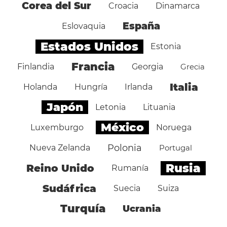
Corea del Sur
Croacia
Dinamarca
España
Eslovaquia
Estados Unidos
Estonia
Francia
Finlandia
Georgia
Grecia
Italia
Holanda
Hungría
Irlanda
Japón
Letonia
Lituania
México
Luxemburgo
Noruega
Polonia
Nueva Zelanda
Portugal
Rusia
Reino Unido
Rumanía
Sudáfrica
Suecia
Suiza
Turquía
Ucrania