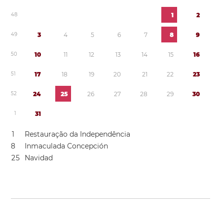
4
8
1
2
4
9
3
4
5
6
7
8
9
5
0
1
0
1
1
1
2
1
3
1
4
1
5
1
6
5
1
1
7
1
8
1
9
2
0
2
1
2
2
2
3
5
2
2
4
2
5
2
6
2
7
2
8
2
9
3
0
1
3
1
1
Restauração da Independência
8
Inmaculada Concepción
2
5
Navidad