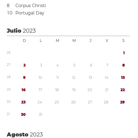
8
Corpus Christi
1
0
Portugal Day
Julio
2023
D
L
M
M
J
V
S
2
6
1
2
7
2
3
4
5
6
7
8
2
8
9
1
0
1
1
1
2
1
3
1
4
1
5
2
9
1
6
1
7
1
8
1
9
2
0
2
1
2
2
3
0
2
3
2
4
2
5
2
6
2
7
2
8
2
9
3
1
3
0
3
1
Agosto
2023