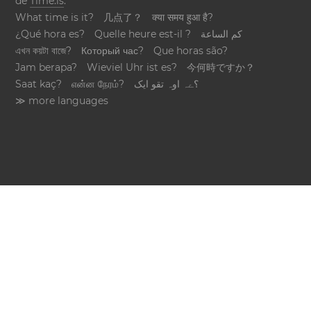
de
Time.is
.
What time is it?
几点了？
क्या समय हुआ है?
¿Qué hora es?
Quelle heure est-il ?
كم الساعة
এখন কয়টা বাজে?
Который час?
Que horas são?
Jam berapa?
Wieviel Uhr ist es?
今何時ですか？
Saat kaç?
என்ன நேரம்?
؟ےہ اوہ تقو ایک
≫ more languages