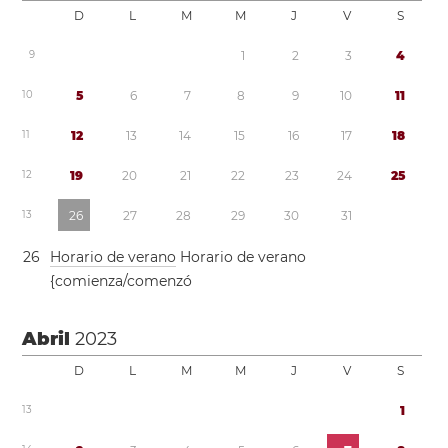
D
L
M
M
J
V
S
9
1
2
3
4
1
0
5
6
7
8
9
1
0
1
1
1
1
1
2
1
3
1
4
1
5
1
6
1
7
1
8
1
2
1
9
2
0
2
1
2
2
2
3
2
4
2
5
1
3
2
6
2
7
2
8
2
9
3
0
3
1
2
6
Horario de verano
Horario de verano
{comienza/comenzó
Abril
2023
D
L
M
M
J
V
S
1
3
1