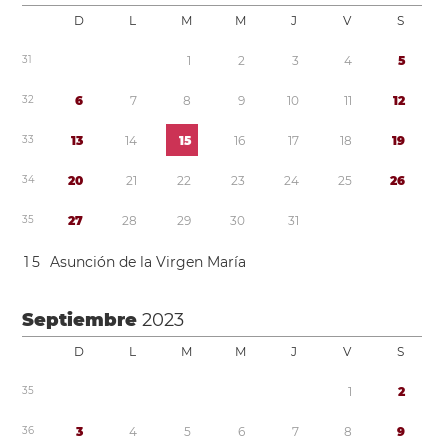
D
L
M
M
J
V
S
3
1
1
2
3
4
5
3
2
6
7
8
9
1
0
1
1
1
2
3
3
1
3
1
4
1
5
1
6
1
7
1
8
1
9
3
4
2
0
2
1
2
2
2
3
2
4
2
5
2
6
3
5
2
7
2
8
2
9
3
0
3
1
1
5
Asunción de la Virgen María
Septiembre
2023
D
L
M
M
J
V
S
3
5
1
2
3
6
3
4
5
6
7
8
9