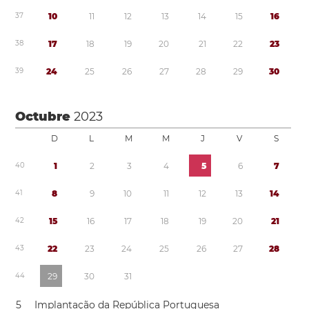
3
7
1
0
1
1
1
2
1
3
1
4
1
5
1
6
3
8
1
7
1
8
1
9
2
0
2
1
2
2
2
3
3
9
2
4
2
5
2
6
2
7
2
8
2
9
3
0
Octubre
2023
D
L
M
M
J
V
S
4
0
1
2
3
4
5
6
7
4
1
8
9
1
0
1
1
1
2
1
3
1
4
4
2
1
5
1
6
1
7
1
8
1
9
2
0
2
1
4
3
2
2
2
3
2
4
2
5
2
6
2
7
2
8
4
4
2
9
3
0
3
1
5
Implantação da República Portuguesa