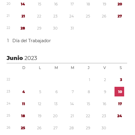
2
0
1
4
1
5
1
6
1
7
1
8
1
9
2
0
2
1
2
1
2
2
2
3
2
4
2
5
2
6
2
7
2
2
2
8
2
9
3
0
3
1
1
Día del Trabajador
Junio
2023
D
L
M
M
J
V
S
2
2
1
2
3
2
3
4
5
6
7
8
9
1
0
2
4
1
1
1
2
1
3
1
4
1
5
1
6
1
7
2
5
1
8
1
9
2
0
2
1
2
2
2
3
2
4
2
6
2
5
2
6
2
7
2
8
2
9
3
0