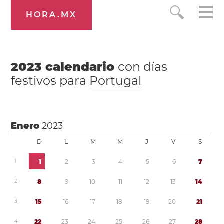
HORA.MX
2023
calendario
con días
festivos para
Portugal
Enero
2023
D
L
M
M
J
V
S
1
1
2
3
4
5
6
7
2
8
9
1
0
1
1
1
2
1
3
1
4
3
1
5
1
6
1
7
1
8
1
9
2
0
2
1
4
2
2
2
3
2
4
2
5
2
6
2
7
2
8