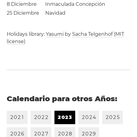
8 Diciembre
Inmaculada Concepción
25 Diciembre
Navidad
Holidays library:
Yasumi
by
Sacha Telgenhof
(
MIT
license
)
Calendario para otros Años:
2
0
2
1
2
0
2
2
2
0
2
3
2
0
2
4
2
0
2
5
2
0
2
6
2
0
2
7
2
0
2
8
2
0
2
9