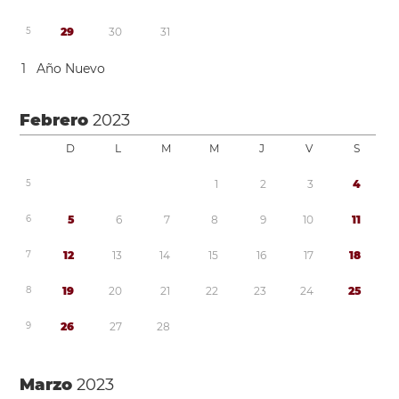
5
2
9
3
0
3
1
1
Año Nuevo
Febrero
2023
D
L
M
M
J
V
S
5
1
2
3
4
6
5
6
7
8
9
1
0
1
1
7
1
2
1
3
1
4
1
5
1
6
1
7
1
8
8
1
9
2
0
2
1
2
2
2
3
2
4
2
5
9
2
6
2
7
2
8
Marzo
2023