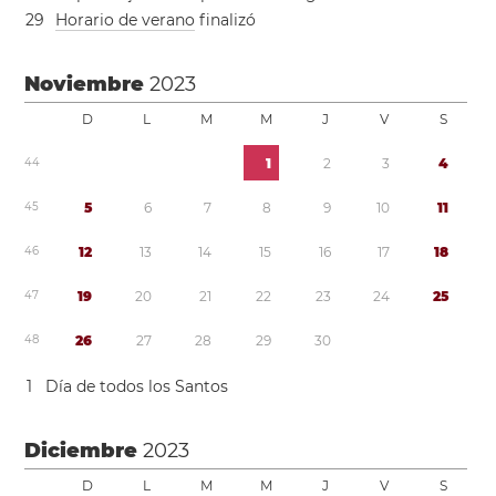
2
9
Horario de verano
finalizó
Noviembre
2023
D
L
M
M
J
V
S
4
4
1
2
3
4
4
5
5
6
7
8
9
1
0
1
1
4
6
1
2
1
3
1
4
1
5
1
6
1
7
1
8
4
7
1
9
2
0
2
1
2
2
2
3
2
4
2
5
4
8
2
6
2
7
2
8
2
9
3
0
1
Día de todos los Santos
Diciembre
2023
D
L
M
M
J
V
S