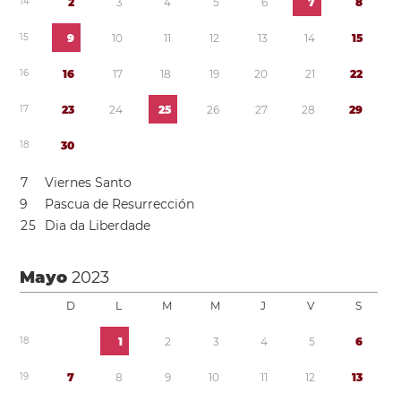
1
4
2
3
4
5
6
7
8
1
5
9
1
0
1
1
1
2
1
3
1
4
1
5
1
6
1
6
1
7
1
8
1
9
2
0
2
1
2
2
1
7
2
3
2
4
2
5
2
6
2
7
2
8
2
9
1
8
3
0
7
Viernes Santo
9
Pascua de Resurrección
2
5
Dia da Liberdade
Mayo
2023
D
L
M
M
J
V
S
1
8
1
2
3
4
5
6
1
9
7
8
9
1
0
1
1
1
2
1
3