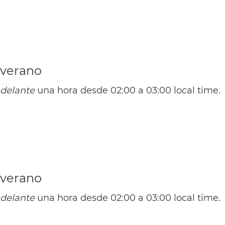
 verano
(EST / UTC -5)
(EDT / UTC -4)
delante
una hora desde 02:00 a 03:00 local time.
Mi
(CST / UTC -6)
(NST / UTC -3:30)
(CDT / UTC -5)
 verano
(NDT / UTC -2:30)
delante
una hora desde 02:00 a 03:00 local time.
Aus
(EST / UTC -5)