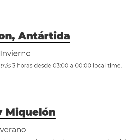
on, Antártida
 Invierno
trás
3 horas desde 03:00 a 00:00 local time.
(AEDT / UTC +11)
(AWST / UTC +8)
y Miquelón
 verano