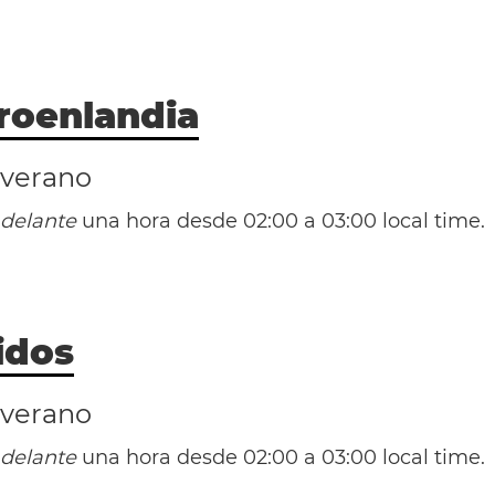
(AST / UTC -4)
(ADT / UTC -3)
roenlandia
Bermudas
 verano
delante
una hora desde 02:00 a 03:00 local time.
(AST / UTC -4)
(ADT / UTC -3)
idos
Qaanaaq
 verano
delante
una hora desde 02:00 a 03:00 local time.