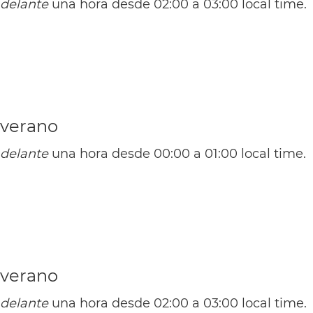
delante
una hora desde 02:00 a 03:00 local time.
(PMST / UTC -3)
(PMDT / UTC -2)
 verano
delante
una hora desde 00:00 a 01:00 local time.
(CST / UTC -5)
(CDT / UTC -4)
Cuba
La Habana
Santa Clara
Sa
 verano
delante
una hora desde 02:00 a 03:00 local time.