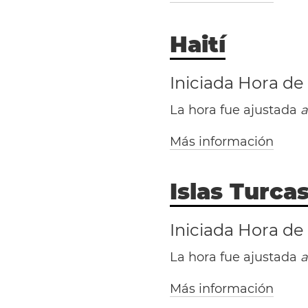
Haití
Nuevo Brunswi
Iniciada Hora de
La hora fue ajustada
a
Más información
Islas Turca
Diego
San Franci
Iniciada Hora de
La hora fue ajustada
a
Más información