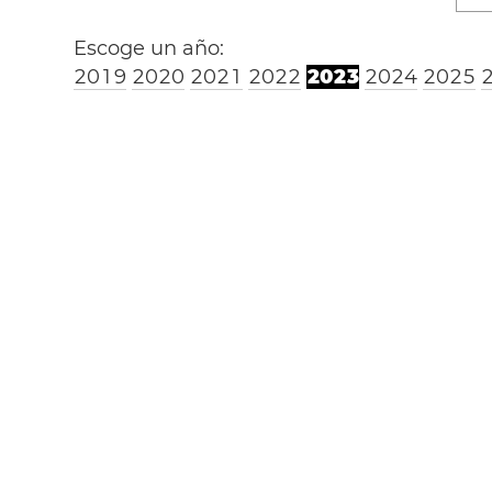
Escoge un año:
2
0
1
9
2
0
2
0
2
0
2
1
2
0
2
2
2
0
2
3
2
0
2
4
2
0
2
5